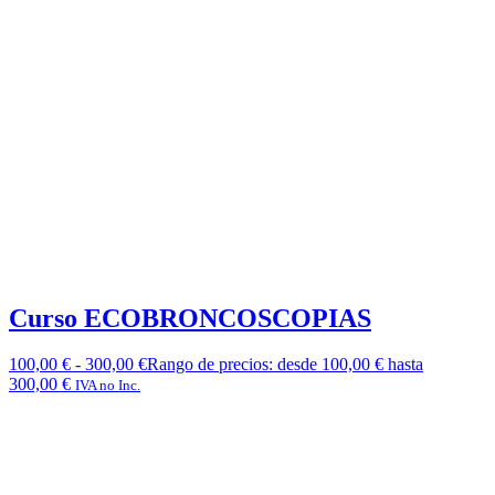
Curso ECOBRONCOSCOPIAS
100,00
€
-
300,00
€
Rango de precios: desde 100,00 € hasta
300,00 €
IVA no Inc.