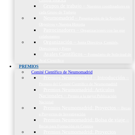
Cirugía Torácica
Grupos de trabajo
–
Nuestros coordinadores en
cada Grupo de Trabajo
Neumomadrid
–
Presentación de la Sociedad,
Objetivos y Nuestra Historia
Patrocinadores
–
Organizaciones con las que
colaboramos
Organización
–
Junta Directiva, Comités,
Direcciones y Foros
Avales Científicos
–
Formulario de Solicitud de
Aval Científico
PREMIOS
Comité Científico de Neumomadrid
Premios Neumomadrid – Introducción
–
Premios del Comité Científico de Neumomadrid
Premios Neumomadrid: Artículos
Nacionales
–
Premio a la mejor Publicación
Nacional
Premios Neumomadrid: Proyectos
–
Becas
a Proyectos de Investigación
Premios Neumomadrid: Bolsa de viaje
–
Becas para Formación en Centros
Premios Neumomadrid: Proyectos