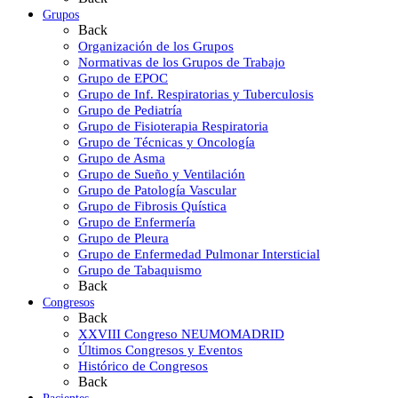
Grupos
Back
Organización de los Grupos
Normativas de los Grupos de Trabajo
Grupo de EPOC
Grupo de Inf. Respiratorias y Tuberculosis
Grupo de Pediatría
Grupo de Fisioterapia Respiratoria
Grupo de Técnicas y Oncología
Grupo de Asma
Grupo de Sueño y Ventilación
Grupo de Patología Vascular
Grupo de Fibrosis Quística
Grupo de Enfermería
Grupo de Pleura
Grupo de Enfermedad Pulmonar Intersticial
Grupo de Tabaquismo
Back
Congresos
Back
XXVIII Congreso NEUMOMADRID
Últimos Congresos y Eventos
Histórico de Congresos
Back