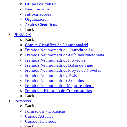
Grupos de trabajo
Neumomadrid
Patrocinadores
Organización
Avales Científicos
Back
PREMIOS
Back
Comité Científico de Neumomadrid
Premios Neumomadrid – Introducción
Premios Neumomadrid: Artículos Nacionales
Premios Neumomadrid: Proyectos
Premios Neumomadrid: Bolsa de viaje
Premios Neumomadrid: Proyectos Nóveles
Premios Neumomadrid: Tesis
Premios Neumomadrid: Artículos
Premios Neumomadrid Mejor residente
Premios – Histórico de Convocatorias
Back
Formación
Back
Formación y Docencia
Cursos Actuales
Cursos Históricos
Back