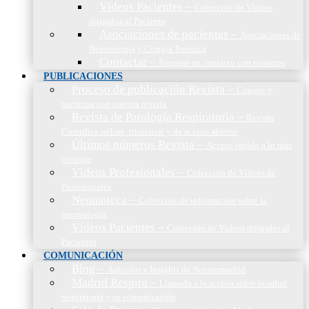
Vídeos Pacientes
–
Colección de Vídeos
dirigidos al Paciente
Asociaciones de pacientes
–
Asociaciones de
Neumología y Cirugía Torácica
Contactar
–
Póngase en contacto con nosotros
PUBLICACIONES
Proceso de publicación Revista
–
Conoce y
participa con nuestra revista
Revista de Patología Respiratoria
–
Revista
Científica online, trimestral y de acceso abierto
Últimos números Revista
–
Acceso rápido a lo más
reciente
Vídeos Profesionales
–
Colección de Vídeos de
Profesionales
Neumoteca
–
Colección de información sobre la
neumología
Vídeos Pacientes
–
Colección de Vídeos dirigidos al
Pacientes
COMUNICACIÓN
Blog
–
Artículos e Insights de Neumomadrid
Madrid Respira
–
Llamada a la acción sobre la salud
respiratoria y su comunicación