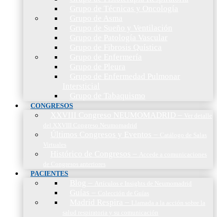
Grupo de Técnicas y Oncología
Grupo de Asma
Grupo de Sueño y Ventilación
Grupo de Patología Vascular
Grupo de Fibrosis Quística
Grupo de Enfermería
Grupo de Pleura
Grupo de Enfermedad Pulmonar
Intersticial
Grupo de Tabaquismo
CONGRESOS
XXVIII Congreso NEUMOMADRID
–
Ver detalle
del XXVIII Congreso Neumomadrid
Últimos Congresos y Eventos
–
Catálogo de Salas
Virtuales
Histórico de Congresos
–
Accede a comunicaciones
de Congresos anteriores
PACIENTES
Blog
–
Artículos e Insights de Neumomadrid
Guías
–
Colección de Guías
Madrid Respira
–
Llamada a la acción sobre la
salud respiratoria y su comunicación