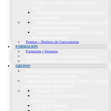
Nóveles
–
Becas a Proyectos de Investigación
Nóveles
Premios Neumomadrid: Tesis
–
Premio a la
mejor Tesis Doctoral
Premios Neumomadrid: Artículos
–
Premio
a la mejor Publicación Internacional
Premios Neumomadrid Mejor residente
–
Premio al mejor Residente
Premios – Histórico de Convocatorias
FORMACIÓN
Formación y Docencia
Cursos Actuales
–
Catálogo de Cursos Actuales
Cursos Históricos
–
Catálogo de Cursos Históricos
GRUPOS
Organización de los Grupos
–
Nuestros
coordinadores en cada Grupo de Trabajo
Normativas de los Grupos de Trabajo
–
Base de la
organización científica de la Sociedad
Grupo de EPOC
Grupo de Inf. Respiratorias y
Tuberculosis
Grupo de Pediatría
Grupo de Fisioterapia Respiratoria