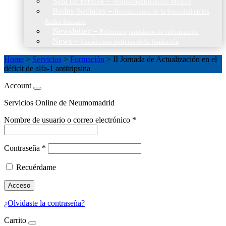
Sala de Prensa
–
Neumomadrid en los Medios
Redes Sociales
–
Interacciones de la Sociedad en las
Redes Sociales
Newsletter
–
Boletines periódicos de información
News
–
Las últimas noticias de la fundación
Home
>
Servicios
>
Formación
>
II Jornada de Actualización en el
déficit de alfa-1 antitripsina
Account
Servicios Online de Neumomadrid
Nombre de usuario o correo electrónico
*
Contraseña
*
Recuérdame
Acceso
¿Olvidaste la contraseña?
Carrito