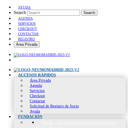
AYUDA
Search
Search
AGENDA
SERVICIOS
CHECKOUT
CONTACTAR
REGISTRO
Área Privada
ACCESOS RÁPIDOS
Área Privada
Agenda
Servicios
Checkout
Contactar
Solicitud de Registro de Socio
Ayuda
FUNDACIÓN
Inicio
–
Sociedad Madrileña de Neumología y