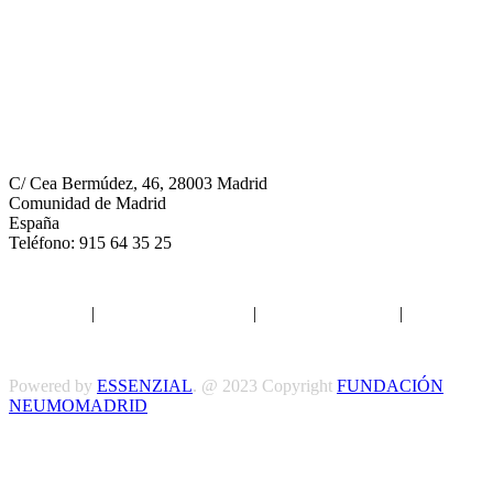
Neumomadrid
C/ Cea Bermúdez, 46, 28003 Madrid
Comunidad de Madrid
España
Teléfono: 915 64 35 25
Aviso legal
|
Política de privacidad
|
Política de Cookies
|
Términos
y Condiciones
Powered by
ESSENZIAL
. @ 2023 Copyright
FUNDACIÓN
NEUMOMADRID
Síguenos