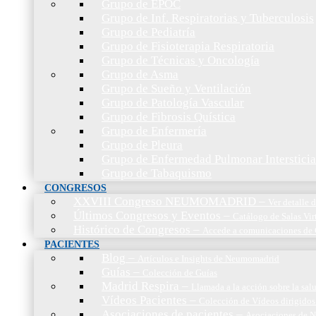
Grupo de EPOC
Grupo de Inf. Respiratorias y Tuberculosis
Grupo de Pediatría
Grupo de Fisioterapia Respiratoria
Grupo de Técnicas y Oncología
Grupo de Asma
Grupo de Sueño y Ventilación
Grupo de Patología Vascular
Grupo de Fibrosis Quística
Grupo de Enfermería
Grupo de Pleura
Grupo de Enfermedad Pulmonar Intersticia
Grupo de Tabaquismo
CONGRESOS
XXVIII Congreso NEUMOMADRID
–
Ver detalle
Últimos Congresos y Eventos
–
Catálogo de Salas Vir
Histórico de Congresos
–
Accede a comunicaciones de 
PACIENTES
Blog
–
Artículos e Insights de Neumomadrid
Guías
–
Colección de Guías
Madrid Respira
–
Llamada a la acción sobre la sal
Vídeos Pacientes
–
Colección de Vídeos dirigidos
Asociaciones de pacientes
–
Asociaciones de N