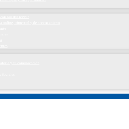
con nuestra revista
a online, trimestral y de acceso abierto
ente
nales
ía
entes
iratoria y su comunicación
s Sociales