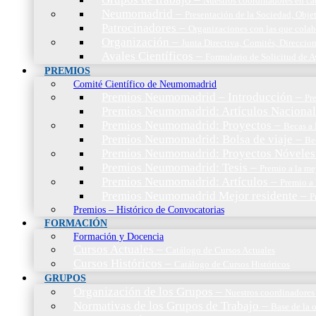
Nuestros coordinadores en c
Neumomadrid
–
Presentación de la Sociedad, Objet
Patrocinadores
–
Organizaciones con las que cola
Organización
–
Junta Directiva, Comités, Direccio
Avales Científicos
–
Formulario de Solicitud de A
PREMIOS
Comité Científico de Neumomadrid
Premios Neumomadrid – Introducción
–
Pr
Premios Neumomadrid: Artículos Nacional
Premios Neumomadrid: Proyectos
–
Becas a 
Premios Neumomadrid: Bolsa de viaje
–
Be
Premios Neumomadrid: Proyectos Nóveles
Premios Neumomadrid: Tesis
–
Premio a la me
Premios Neumomadrid: Artículos
–
Premio a 
Premios Neumomadrid Mejor residente
–
P
Premios – Histórico de Convocatorias
FORMACIÓN
Formación y Docencia
Cursos Actuales
–
Catálogo de Cursos Actuales
Cursos Históricos
–
Catálogo de Cursos Históricos
GRUPOS
Organización de los Grupos
–
Nuestros coordinadores
Normativas de los Grupos de Trabajo
–
Base de la 