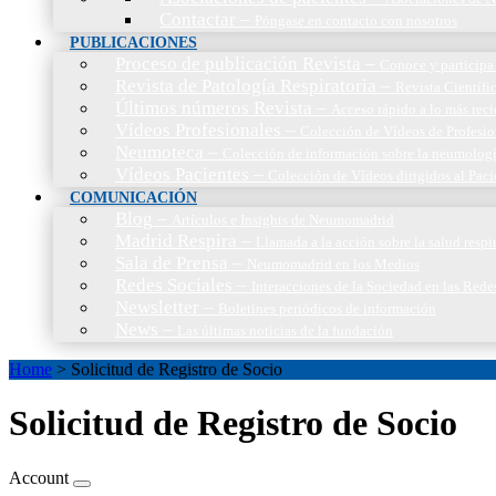
Contactar
–
Póngase en contacto con nosotros
PUBLICACIONES
Proceso de publicación Revista
–
Conoce y participa 
Revista de Patología Respiratoria
–
Revista Científic
Últimos números Revista
–
Acceso rápido a lo más reci
Vídeos Profesionales
–
Colección de Vídeos de Profesio
Neumoteca
–
Colección de información sobre la neumolog
Vídeos Pacientes
–
Colección de Vídeos dirigidos al Paci
COMUNICACIÓN
Blog
–
Artículos e Insights de Neumomadrid
Madrid Respira
–
Llamada a la acción sobre la salud resp
Sala de Prensa
–
Neumomadrid en los Medios
Redes Sociales
–
Interacciones de la Sociedad en las Rede
Newsletter
–
Boletines periódicos de información
News
–
Las últimas noticias de la fundación
Home
>
Solicitud de Registro de Socio
Solicitud de Registro de Socio
Account