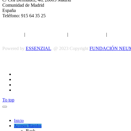
Comunidad de Madrid
España
Teléfono: 915 64 35 25
Aviso legal
|
Política de privacidad
|
Política de Cookies
|
Términos y 
Powered by
ESSENZIAL
. @ 2023 Copyright
FUNDACIÓN NEU
To top
Inicio
Accesos Rápidos
Back