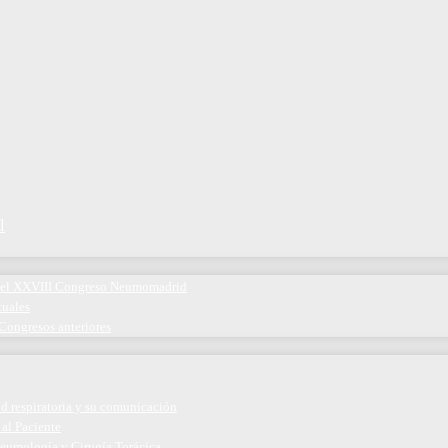
l
 del XXVIII Congreso Neumomadrid
tuales
Congresos anteriores
ud respiratoria y su comunicación
 al Paciente
eumología y Cirugía Torácica