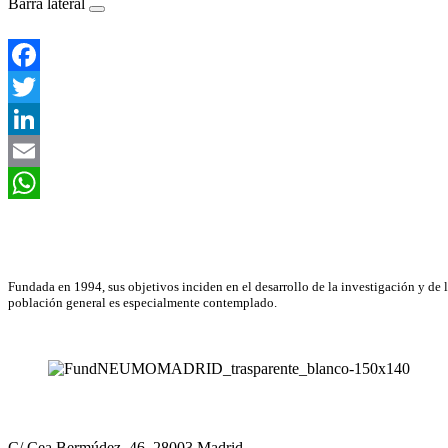
Barra lateral
Facebook
Twitter
LinkedIn
Email
WhatsApp
Asociación Científica
Fundada en 1994, sus objetivos inciden en el desarrollo de la investigación y de 
población general es especialmente contemplado.
Neumomadrid
C/ Cea Bermúdez, 46, 28003 Madrid