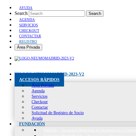
AYUDA
Search
Search
AGENDA
SERVICIOS
CHECKOUT
CONTACTAR
REGISTRO
Área Privada
ACCESOS RÁPIDOS
Área Privada
Agenda
Servicios
Checkout
Contactar
Solicitud de Registro de Socio
Ayuda
FUNDACIÓN
Inicio
–
Sociedad Madrileña de Neumología y Cirugí
Grupos de trabajo
–