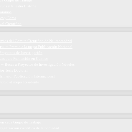
ada Grupo de Trabajo
ivos y Nuestra Historia
boramos
nes y Foros
val Científico
emios del Comité Científico de Neumomadrid
es
–
Premio a la mejor Publicación Nacional
Proyectos de Investigación
cas para Formación en Centros
–
Becas a Proyectos de Investigación Nóveles
jor Tesis Doctoral
la mejor Publicación Internacional
remio al mejor Residente
 en cada Grupo de Trabajo
organización científica de la Sociedad