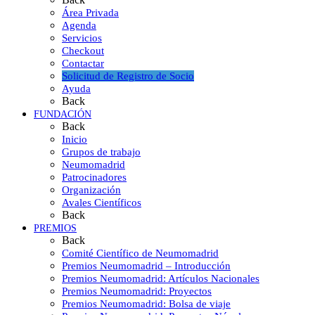
Área Privada
Agenda
Servicios
Checkout
Contactar
Solicitud de Registro de Socio
Ayuda
Back
FUNDACIÓN
Back
Inicio
Grupos de trabajo
Neumomadrid
Patrocinadores
Organización
Avales Científicos
Back
PREMIOS
Back
Comité Científico de Neumomadrid
Premios Neumomadrid – Introducción
Premios Neumomadrid: Artículos Nacionales
Premios Neumomadrid: Proyectos
Premios Neumomadrid: Bolsa de viaje