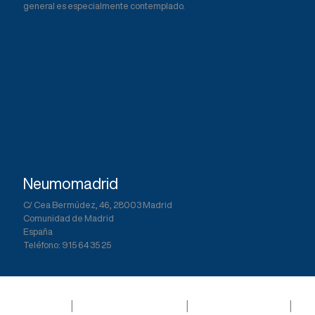
o
p
general es especialmente contemplado.
k
Neumomadrid
C/ Cea Bermúdez, 46, 28003 Madrid
Comunidad de Madrid
España
Teléfono: 915 64 35 25
Aviso legal
|
Política de privacidad
|
Política de Cookies
|