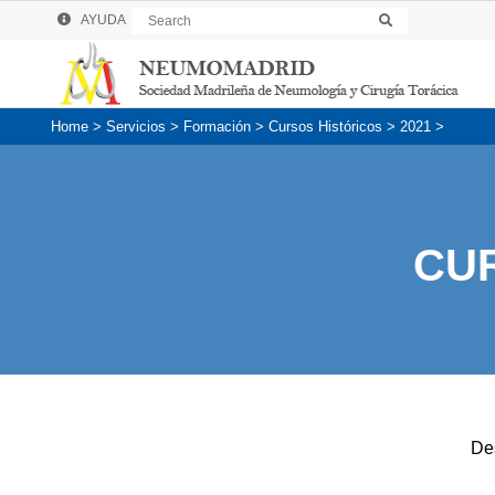
S
AYUDA
S
e
e
a
a
r
r
c
c
h
h
Home
>
Servicios
>
Formación
>
Cursos Históricos
>
2021
>
CU
De