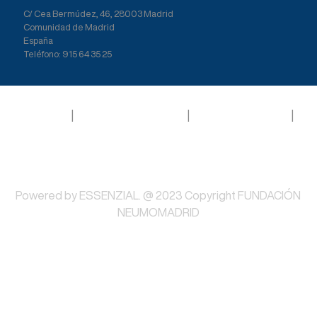
C/ Cea Bermúdez, 46, 28003 Madrid
Comunidad de Madrid
España
Teléfono: 915 64 35 25
Aviso legal
|
Política de privacidad
|
Política de Cookies
|
Términos y Condiciones
Powered by
ESSENZIAL
. @ 2023 Copyright
FUNDACIÓN
NEUMOMADRID
Síguenos