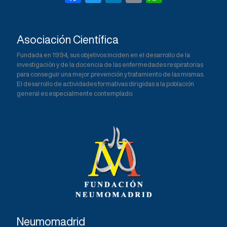
a
wi
n
m
h
c
tt
ke
ail
at
Asociación Científica
e
er
dI
s
Fundada en 1994, sus objetivos inciden en el desarrollo de la
b
n
A
investigación y de la docencia de las enfermedades respiratorias
o
p
para conseguir una mejor prevención y tratamiento de las mismas.
El desarrollo de actividades formativas dirigidas a la población
o
p
general es especialmente contemplado.
k
Neumomadrid