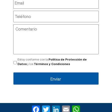
Estoy conforme con la
Política de Protección de
Datos
y los
Términos y Condiciones
F
T
Li
E
W