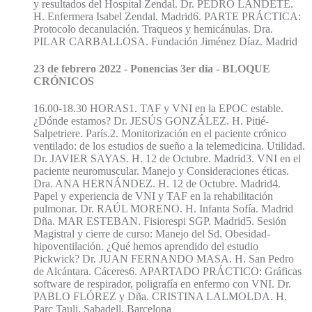
y resultados del Hospital Zendal. Dr. PEDRO LANDETE.
H. Enfermera Isabel Zendal. Madrid6. PARTE PRÁCTICA:
Protocolo decanulación. Traqueos y hemicánulas. Dra.
PILAR CARBALLOSA. Fundación Jiménez Díaz. Madrid
23 de febrero 2022 - Ponencias 3er día - BLOQUE
CRÓNICOS
16.00-18.30 HORAS1. TAF y VNI en la EPOC estable.
¿Dónde estamos? Dr. JESÚS GONZÁLEZ. H. Pitié-
Salpetriere. París.2. Monitorización en el paciente crónico
ventilado: de los estudios de sueño a la telemedicina. Utilidad.
Dr. JAVIER SAYAS. H. 12 de Octubre. Madrid3. VNI en el
paciente neuromuscular. Manejo y Consideraciones éticas.
Dra. ANA HERNÁNDEZ. H. 12 de Octubre. Madrid4.
Papel y experiencia de VNI y TAF en la rehabilitación
pulmonar. Dr. RAÚL MORENO. H. Infanta Sofía. Madrid
Dña. MAR ESTEBAN. Fisiorespi SGP. Madrid5. Sesión
Magistral y cierre de curso: Manejo del Sd. Obesidad-
hipoventilación. ¿Qué hemos aprendido del estudio
Pickwick? Dr. JUAN FERNANDO MASA. H. San Pedro
de Alcántara. Cáceres6. APARTADO PRÁCTICO: Gráficas
software de respirador, poligrafía en enfermo con VNI. Dr.
PABLO FLÓREZ y Dña. CRISTINA LALMOLDA. H.
Parc Tauli. Sabadell. Barcelona