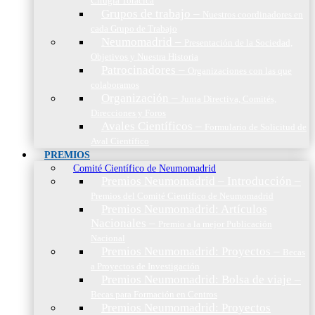
Cirugía Torácica
Grupos de trabajo
–
Nuestros coordinadores en
cada Grupo de Trabajo
Neumomadrid
–
Presentación de la Sociedad,
Objetivos y Nuestra Historia
Patrocinadores
–
Organizaciones con las que
colaboramos
Organización
–
Junta Directiva, Comités,
Direcciones y Foros
Avales Científicos
–
Formulario de Solicitud de
Aval Científico
PREMIOS
Comité Científico de Neumomadrid
Premios Neumomadrid – Introducción
–
Premios del Comité Científico de Neumomadrid
Premios Neumomadrid: Artículos
Nacionales
–
Premio a la mejor Publicación
Nacional
Premios Neumomadrid: Proyectos
–
Becas
a Proyectos de Investigación
Premios Neumomadrid: Bolsa de viaje
–
Becas para Formación en Centros
Premios Neumomadrid: Proyectos