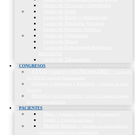
Grupo de Técnicas y Oncología
Grupo de Asma
Grupo de Sueño y Ventilación
Grupo de Patología Vascular
Grupo de Fibrosis Quística
Grupo de Enfermería
Grupo de Pleura
Grupo de Enfermedad Pulmonar
Intersticial
Grupo de Tabaquismo
CONGRESOS
XXVIII Congreso NEUMOMADRID
–
Ver detalle
del XXVIII Congreso Neumomadrid
Últimos Congresos y Eventos
–
Catálogo de Salas
Virtuales
Histórico de Congresos
–
Accede a comunicaciones
de Congresos anteriores
PACIENTES
Blog
–
Artículos e Insights de Neumomadrid
Guías
–
Colección de Guías
Madrid Respira
–
Llamada a la acción sobre la
salud respiratoria y su comunicación