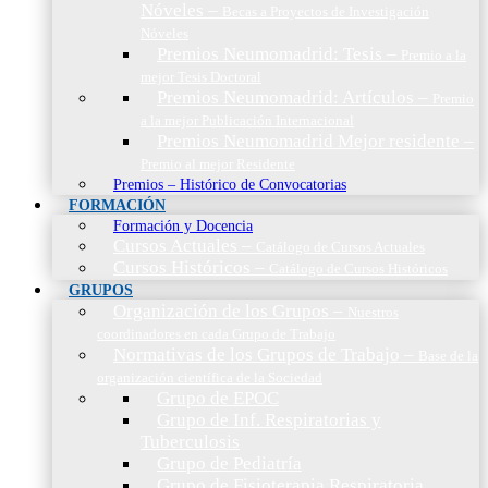
Nóveles
–
Becas a Proyectos de Investigación
Nóveles
Premios Neumomadrid: Tesis
–
Premio a la
mejor Tesis Doctoral
Premios Neumomadrid: Artículos
–
Premio
a la mejor Publicación Internacional
Premios Neumomadrid Mejor residente
–
Premio al mejor Residente
Premios – Histórico de Convocatorias
FORMACIÓN
Formación y Docencia
Cursos Actuales
–
Catálogo de Cursos Actuales
Cursos Históricos
–
Catálogo de Cursos Históricos
GRUPOS
Organización de los Grupos
–
Nuestros
coordinadores en cada Grupo de Trabajo
Normativas de los Grupos de Trabajo
–
Base de la
organización científica de la Sociedad
Grupo de EPOC
Grupo de Inf. Respiratorias y
Tuberculosis
Grupo de Pediatría
Grupo de Fisioterapia Respiratoria