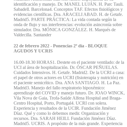
identificación y manejo. Dr. MANEL LUJÁN. H. Parc Tauli.
Sabadell. Barcelona4. Conceptos TAF. Efectos fisiológicos y
evidencias científicas. Dra. ARACELI ABAD. H. de Getafe.
Madrid5. PARTE PRÁCTICA: La vida contada según la
onda de flujo y sus interferencias: evolución asincronía sobre
simulador. Dra. MÓNICA GONZÁLEZ. H. Marqués de
Valdecilla. Santander
22 de febrero 2022 - Ponencias 2º día - BLOQUE
AGUDOS Y UCRIS
16.00-18.30 HORAS1. Destete en el paciente ventilado: de la
UCI al área de hospitalización. Dr. ÓSCAR PEÑUELAS.
Cuidados Intensivos. H. Getafe. Madrid2. De la UCRI a casa:
el papel de otros actores en UCRI (fisioterapia y nutrición) en
el paciente semicrítico. Dra. ANA SANTIAGO. H. La Paz.
Madrid3. Manejo del fallo respiratorio hipoxémico:
aprendizaje del COVID y manejo futuro. Dr. JOAO WINCK,
Vila Nova de Gaia, Trofa-Saúde Alfena Hospital and Braga-
Centro Hospital, Porto, Portugal4. UCRI con solera.
Experiencia y resultados de la UCIR. Fundación Jiménez
Díaz. Qué y como lo debemos medir. Organización y
recursos. Dra. SARAH HEILI. Fundación Jiménez Díaz.
Madrid5. UCRIS. A propósito de la más grande. Experiencia