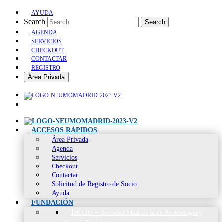
AYUDA
Search
Search
AGENDA
SERVICIOS
CHECKOUT
CONTACTAR
REGISTRO
Área Privada
ACCESOS RÁPIDOS
Área Privada
Agenda
Servicios
Checkout
Contactar
Solicitud de Registro de Socio
Ayuda
FUNDACIÓN
Inicio
–
Sociedad Madrileña de Neumología y