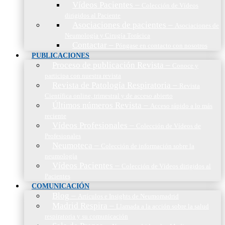
Vídeos Pacientes
–
Colección de Vídeos
dirigidos al Paciente
Asociaciones de pacientes
–
Asociaciones de
Neumología y Cirugía Torácica
Contactar
–
Póngase en contacto con nosotros
PUBLICACIONES
Proceso de publicación Revista
–
Conoce y
participa con nuestra revista
Revista de Patología Respiratoria
–
Revista
Científica online, trimestral y de acceso abierto
Últimos números Revista
–
Acceso rápido a lo más
reciente
Vídeos Profesionales
–
Colección de Vídeos de
Profesionales
Neumoteca
–
Colección de información sobre la
neumología
Vídeos Pacientes
–
Colección de Vídeos dirigidos al
Pacientes
COMUNICACIÓN
Blog
–
Artículos e Insights de Neumomadrid
Madrid Respira
–
Llamada a la acción sobre la salud
respiratoria y su comunicación