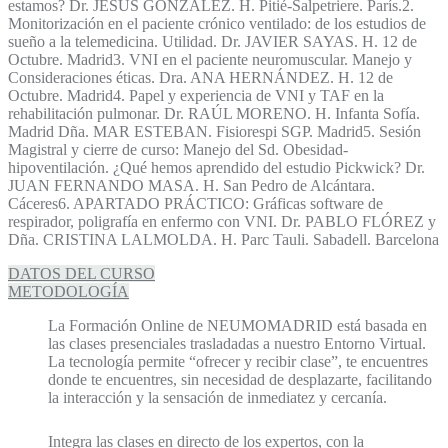
estamos? Dr. JESÚS GONZÁLEZ. H. Pitié-Salpetriere. París.2.
Monitorización en el paciente crónico ventilado: de los estudios de
sueño a la telemedicina. Utilidad. Dr. JAVIER SAYAS. H. 12 de
Octubre. Madrid3. VNI en el paciente neuromuscular. Manejo y
Consideraciones éticas. Dra. ANA HERNÁNDEZ. H. 12 de
Octubre. Madrid4. Papel y experiencia de VNI y TAF en la
rehabilitación pulmonar. Dr. RAÚL MORENO. H. Infanta Sofía.
Madrid Dña. MAR ESTEBAN. Fisiorespi SGP. Madrid5. Sesión
Magistral y cierre de curso: Manejo del Sd. Obesidad-
hipoventilación. ¿Qué hemos aprendido del estudio Pickwick? Dr.
JUAN FERNANDO MASA. H. San Pedro de Alcántara.
Cáceres6. APARTADO PRÁCTICO: Gráficas software de
respirador, poligrafía en enfermo con VNI. Dr. PABLO FLÓREZ y
Dña. CRISTINA LALMOLDA. H. Parc Tauli. Sabadell. Barcelona
DATOS DEL CURSO
METODOLOGÍA
La Formación Online de NEUMOMADRID está basada en
las clases presenciales trasladadas a nuestro Entorno Virtual.
La tecnología permite “ofrecer y recibir clase”, te encuentres
donde te encuentres, sin necesidad de desplazarte, facilitando
la interacción y la sensación de inmediatez y cercanía.
Integra las clases en directo de los expertos, con la