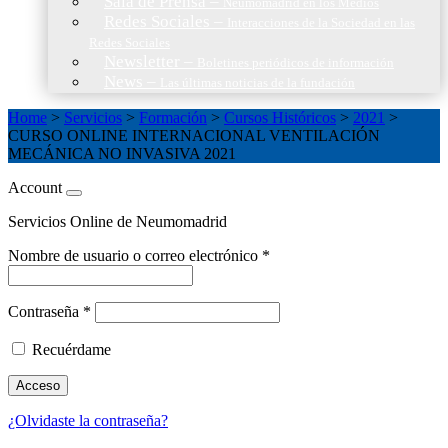
Sala de Prensa
–
Neumomadrid en los Medios
Redes Sociales
–
Interacciones de la Sociedad en las
Redes Sociales
Newsletter
–
Boletines periódicos de información
News
–
Las últimas noticias de la fundación
Home
>
Servicios
>
Formación
>
Cursos Históricos
>
2021
>
CURSO ONLINE INTERNACIONAL VENTILACIÓN
MECÁNICA NO INVASIVA 2021
Account
Servicios Online de Neumomadrid
Nombre de usuario o correo electrónico
*
Contraseña
*
Recuérdame
Acceso
¿Olvidaste la contraseña?