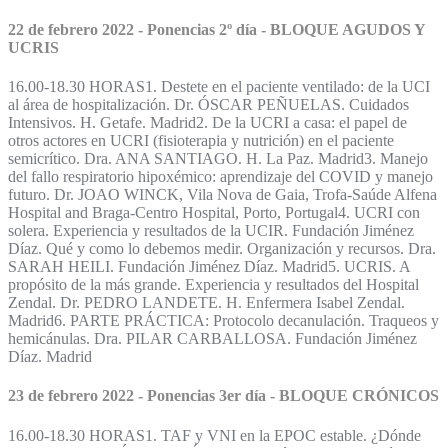
22 de febrero 2022 - Ponencias 2º día - BLOQUE AGUDOS Y
UCRIS
16.00-18.30 HORAS1. Destete en el paciente ventilado: de la UCI
al área de hospitalización. Dr. ÓSCAR PEÑUELAS. Cuidados
Intensivos. H. Getafe. Madrid2. De la UCRI a casa: el papel de
otros actores en UCRI (fisioterapia y nutrición) en el paciente
semicrítico. Dra. ANA SANTIAGO. H. La Paz. Madrid3. Manejo
del fallo respiratorio hipoxémico: aprendizaje del COVID y manejo
futuro. Dr. JOAO WINCK, Vila Nova de Gaia, Trofa-Saúde Alfena
Hospital and Braga-Centro Hospital, Porto, Portugal4. UCRI con
solera. Experiencia y resultados de la UCIR. Fundación Jiménez
Díaz. Qué y como lo debemos medir. Organización y recursos. Dra.
SARAH HEILI. Fundación Jiménez Díaz. Madrid5. UCRIS. A
propósito de la más grande. Experiencia y resultados del Hospital
Zendal. Dr. PEDRO LANDETE. H. Enfermera Isabel Zendal.
Madrid6. PARTE PRÁCTICA: Protocolo decanulación. Traqueos y
hemicánulas. Dra. PILAR CARBALLOSA. Fundación Jiménez
Díaz. Madrid
23 de febrero 2022 - Ponencias 3er día - BLOQUE CRÓNICOS
16.00-18.30 HORAS1. TAF y VNI en la EPOC estable. ¿Dónde