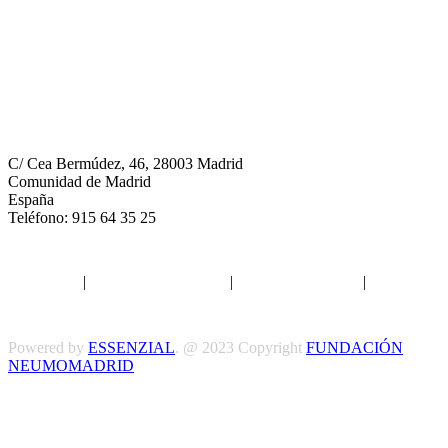
Neumomadrid
C/ Cea Bermúdez, 46, 28003 Madrid
Comunidad de Madrid
España
Teléfono: 915 64 35 25
Aviso legal
|
Política de privacidad
|
Política de Cookies
|
Términos
y Condiciones
Powered by
ESSENZIAL
. @ 2023 Copyright
FUNDACIÓN
NEUMOMADRID
Síguenos