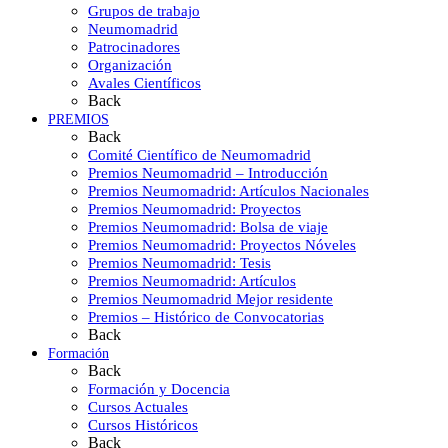
Grupos de trabajo
Neumomadrid
Patrocinadores
Organización
Avales Científicos
Back
PREMIOS
Back
Comité Científico de Neumomadrid
Premios Neumomadrid – Introducción
Premios Neumomadrid: Artículos Nacionales
Premios Neumomadrid: Proyectos
Premios Neumomadrid: Bolsa de viaje
Premios Neumomadrid: Proyectos Nóveles
Premios Neumomadrid: Tesis
Premios Neumomadrid: Artículos
Premios Neumomadrid Mejor residente
Premios – Histórico de Convocatorias
Back
Formación
Back
Formación y Docencia
Cursos Actuales
Cursos Históricos
Back