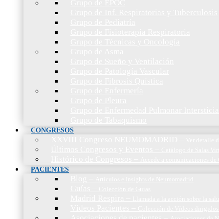
Grupo de EPOC
Grupo de Inf. Respiratorias y Tuberculosis
Grupo de Pediatría
Grupo de Fisioterapia Respiratoria
Grupo de Técnicas y Oncología
Grupo de Asma
Grupo de Sueño y Ventilación
Grupo de Patología Vascular
Grupo de Fibrosis Quística
Grupo de Enfermería
Grupo de Pleura
Grupo de Enfermedad Pulmonar Intersticia
Grupo de Tabaquismo
CONGRESOS
XXVIII Congreso NEUMOMADRID
–
Ver detalle
Últimos Congresos y Eventos
–
Catálogo de Salas Vir
Histórico de Congresos
–
Accede a comunicaciones de 
PACIENTES
Blog
–
Artículos e Insights de Neumomadrid
Guías
–
Colección de Guías
Madrid Respira
–
Llamada a la acción sobre la sal
Vídeos Pacientes
–
Colección de Vídeos dirigidos
Asociaciones de pacientes
–
Asociaciones de N