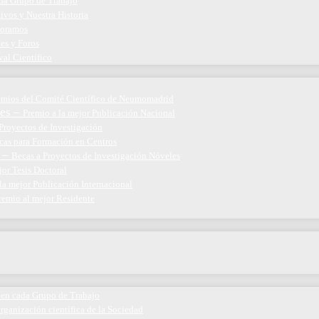
ada Grupo de Trabajo
ivos y Nuestra Historia
boramos
nes y Foros
val Científico
emios del Comité Científico de Neumomadrid
es
–
Premio a la mejor Publicación Nacional
Proyectos de Investigación
cas para Formación en Centros
–
Becas a Proyectos de Investigación Nóveles
jor Tesis Doctoral
la mejor Publicación Internacional
remio al mejor Residente
 en cada Grupo de Trabajo
organización científica de la Sociedad