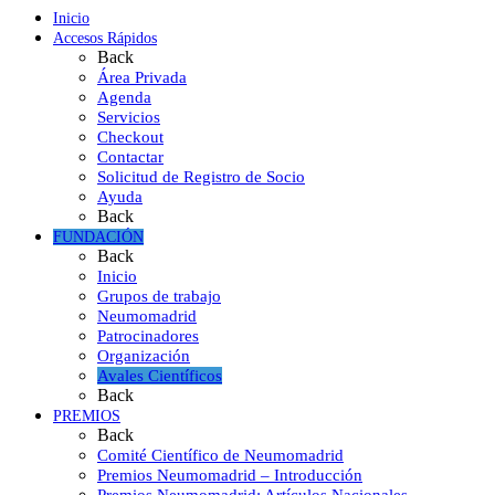
Inicio
Accesos Rápidos
Back
Área Privada
Agenda
Servicios
Checkout
Contactar
Solicitud de Registro de Socio
Ayuda
Back
FUNDACIÓN
Back
Inicio
Grupos de trabajo
Neumomadrid
Patrocinadores
Organización
Avales Científicos
Back
PREMIOS
Back
Comité Científico de Neumomadrid
Premios Neumomadrid – Introducción
Premios Neumomadrid: Artículos Nacionales