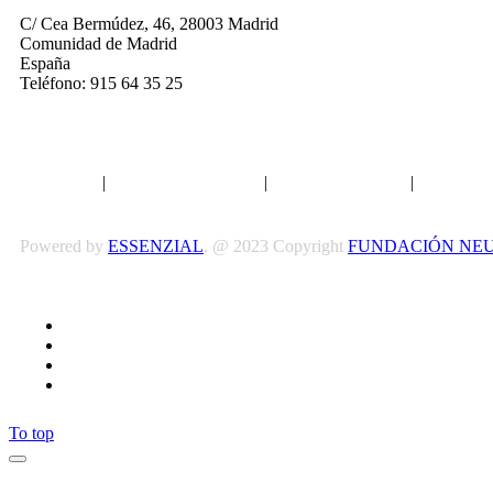
C/ Cea Bermúdez, 46, 28003 Madrid
Comunidad de Madrid
España
Teléfono: 915 64 35 25
Aviso legal
|
Política de privacidad
|
Política de Cookies
|
Términos 
Powered by
ESSENZIAL
. @ 2023 Copyright
FUNDACIÓN NE
To top