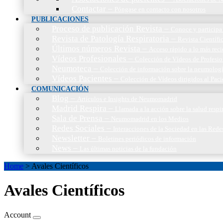
Contactar
–
Póngase en contacto con nosotros
PUBLICACIONES
Proceso de publicación Revista
–
Conoce y participa 
Revista de Patología Respiratoria
–
Revista Científic
Últimos números Revista
–
Acceso rápido a lo más reci
Vídeos Profesionales
–
Colección de Vídeos de Profesio
Neumoteca
–
Colección de información sobre la neumolog
Vídeos Pacientes
–
Colección de Vídeos dirigidos al Paci
COMUNICACIÓN
Blog
–
Artículos e Insights de Neumomadrid
Madrid Respira
–
Llamada a la acción sobre la salud resp
Sala de Prensa
–
Neumomadrid en los Medios
Redes Sociales
–
Interacciones de la Sociedad en las Rede
Newsletter
–
Boletines periódicos de información
News
–
Las últimas noticias de la fundación
Home
>
Avales Científicos
Avales Científicos
Account