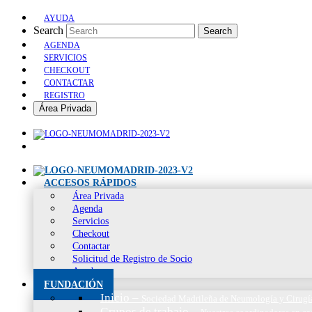
AYUDA
Search
Search
AGENDA
SERVICIOS
CHECKOUT
CONTACTAR
REGISTRO
Área Privada
ACCESOS RÁPIDOS
Área Privada
Agenda
Servicios
Checkout
Contactar
Solicitud de Registro de Socio
Ayuda
FUNDACIÓN
Inicio
–
Sociedad Madrileña de Neumología y Cirugí
Grupos de trabajo
–