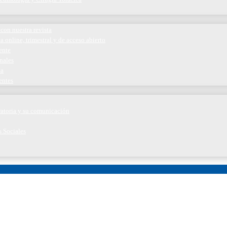
con nuestra revista
a online, trimestral y de acceso abierto
ente
nales
ía
entes
iratoria y su comunicación
s Sociales