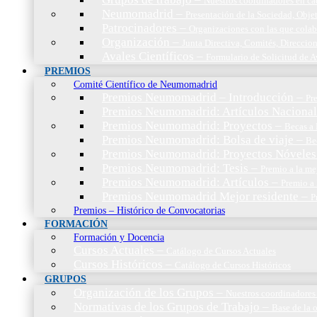
Nuestros coordinadores en c
Neumomadrid
–
Presentación de la Sociedad, Objet
Patrocinadores
–
Organizaciones con las que cola
Organización
–
Junta Directiva, Comités, Direccio
Avales Científicos
–
Formulario de Solicitud de A
PREMIOS
Comité Científico de Neumomadrid
Premios Neumomadrid – Introducción
–
Pr
Premios Neumomadrid: Artículos Nacional
Premios Neumomadrid: Proyectos
–
Becas a 
Premios Neumomadrid: Bolsa de viaje
–
Be
Premios Neumomadrid: Proyectos Nóveles
Premios Neumomadrid: Tesis
–
Premio a la me
Premios Neumomadrid: Artículos
–
Premio a 
Premios Neumomadrid Mejor residente
–
P
Premios – Histórico de Convocatorias
FORMACIÓN
Formación y Docencia
Cursos Actuales
–
Catálogo de Cursos Actuales
Cursos Históricos
–
Catálogo de Cursos Históricos
GRUPOS
Organización de los Grupos
–
Nuestros coordinadores
Normativas de los Grupos de Trabajo
–
Base de la 