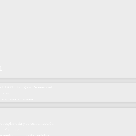
l
 del XXVIII Congreso Neumomadrid
tuales
Congresos anteriores
ud respiratoria y su comunicación
 al Paciente
eumología y Cirugía Torácica