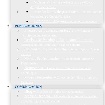
Vídeos Pacientes
–
Colección de Vídeos
dirigidos al Paciente
Asociaciones de pacientes
–
Asociaciones de
Neumología y Cirugía Torácica
Contactar
–
Póngase en contacto con nosotros
PUBLICACIONES
Proceso de publicación Revista
–
Conoce y
participa con nuestra revista
Revista de Patología Respiratoria
–
Revista
Científica online, trimestral y de acceso abierto
Últimos números Revista
–
Acceso rápido a lo más
reciente
Vídeos Profesionales
–
Colección de Vídeos de
Profesionales
Neumoteca
–
Colección de información sobre la
neumología
Vídeos Pacientes
–
Colección de Vídeos dirigidos al
Pacientes
COMUNICACIÓN
Blog
–
Artículos e Insights de Neumomadrid
Madrid Respira
–
Llamada a la acción sobre la salud
respiratoria y su comunicación