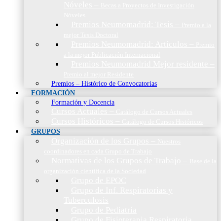
Nóveles
–
Becas a Proyectos de Investigación
Nóveles
Premios Neumomadrid: Tesis
–
Premio a la
mejor Tesis Doctoral
Premios Neumomadrid: Artículos
–
Premio
a la mejor Publicación Internacional
Premios Neumomadrid Mejor residente
–
Premio al mejor Residente
Premios – Histórico de Convocatorias
FORMACIÓN
Formación y Docencia
Cursos Actuales
–
Catálogo de Cursos Actuales
Cursos Históricos
–
Catálogo de Cursos Históricos
GRUPOS
Organización de los Grupos
–
Nuestros
coordinadores en cada Grupo de Trabajo
Normativas de los Grupos de Trabajo
–
Base de la
organización científica de la Sociedad
Grupo de EPOC
Grupo de Inf. Respiratorias y
Tuberculosis
Grupo de Pediatría
Grupo de Fisioterapia Respiratoria