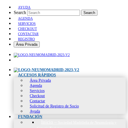
AYUDA
Search
Search
AGENDA
SERVICIOS
CHECKOUT
CONTACTAR
REGISTRO
Área Privada
ACCESOS RÁPIDOS
Área Privada
Agenda
Servicios
Checkout
Contactar
Solicitud de Registro de Socio
Ayuda
FUNDACIÓN
Inicio
–
Sociedad Madrileña de Neumología y