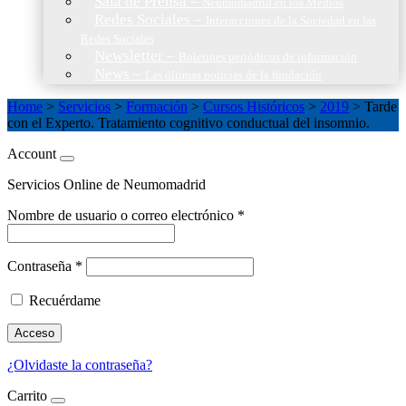
Sala de Prensa
–
Neumomadrid en los Medios
Redes Sociales
–
Interacciones de la Sociedad en las
Redes Sociales
Newsletter
–
Boletines periódicos de información
News
–
Las últimas noticias de la fundación
Home
>
Servicios
>
Formación
>
Cursos Históricos
>
2019
>
Tarde
con el Experto. Tratamiento cognitivo conductual del insomnio.
Account
Servicios Online de Neumomadrid
Nombre de usuario o correo electrónico
*
Contraseña
*
Recuérdame
Acceso
¿Olvidaste la contraseña?
Carrito