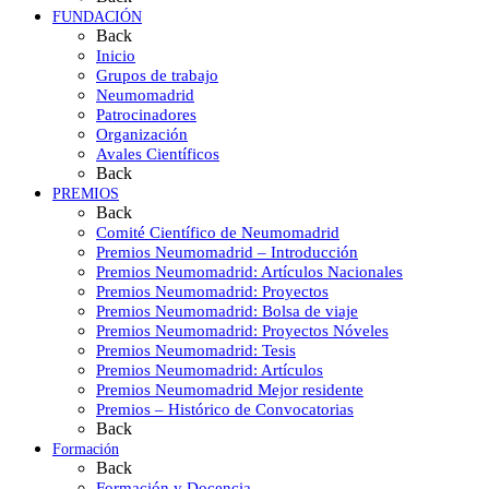
FUNDACIÓN
Back
Inicio
Grupos de trabajo
Neumomadrid
Patrocinadores
Organización
Avales Científicos
Back
PREMIOS
Back
Comité Científico de Neumomadrid
Premios Neumomadrid – Introducción
Premios Neumomadrid: Artículos Nacionales
Premios Neumomadrid: Proyectos
Premios Neumomadrid: Bolsa de viaje
Premios Neumomadrid: Proyectos Nóveles
Premios Neumomadrid: Tesis
Premios Neumomadrid: Artículos
Premios Neumomadrid Mejor residente
Premios – Histórico de Convocatorias
Back
Formación
Back
Formación y Docencia