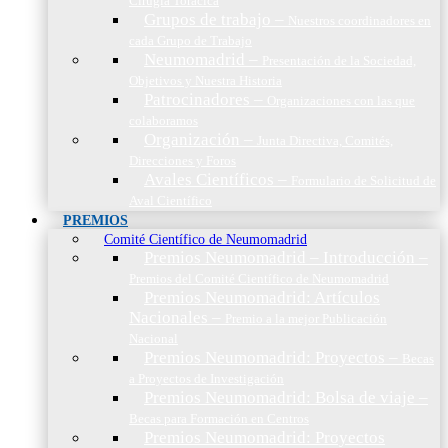
Cirugía Torácica
Grupos de trabajo
–
Nuestros coordinadores en
cada Grupo de Trabajo
Neumomadrid
–
Presentación de la Sociedad,
Objetivos y Nuestra Historia
Patrocinadores
–
Organizaciones con las que
colaboramos
Organización
–
Junta Directiva, Comités,
Direcciones y Foros
Avales Científicos
–
Formulario de Solicitud de
Aval Científico
PREMIOS
Comité Científico de Neumomadrid
Premios Neumomadrid – Introducción
–
Premios del Comité Científico de Neumomadrid
Premios Neumomadrid: Artículos
Nacionales
–
Premio a la mejor Publicación
Nacional
Premios Neumomadrid: Proyectos
–
Becas
a Proyectos de Investigación
Premios Neumomadrid: Bolsa de viaje
–
Becas para Formación en Centros
Premios Neumomadrid: Proyectos