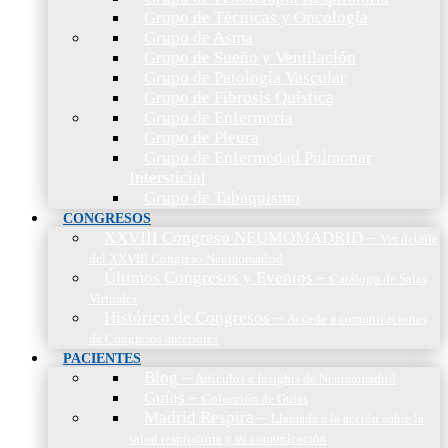
Grupo de Técnicas y Oncología
Grupo de Asma
Grupo de Sueño y Ventilación
Grupo de Patología Vascular
Grupo de Fibrosis Quística
Grupo de Enfermería
Grupo de Pleura
Grupo de Enfermedad Pulmonar
Intersticial
Grupo de Tabaquismo
CONGRESOS
XXVIII Congreso NEUMOMADRID
–
Ver detalle
del XXVIII Congreso Neumomadrid
Últimos Congresos y Eventos
–
Catálogo de Salas
Virtuales
Histórico de Congresos
–
Accede a comunicaciones
de Congresos anteriores
PACIENTES
Blog
–
Artículos e Insights de Neumomadrid
Guías
–
Colección de Guías
Madrid Respira
–
Llamada a la acción sobre la
salud respiratoria y su comunicación