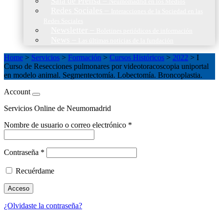
Sala de Prensa
–
Neumomadrid en los Medios
Redes Sociales
–
Interacciones de la Sociedad en las
Redes Sociales
Newsletter
–
Boletines periódicos de información
News
–
Las últimas noticias de la fundación
Home
>
Servicios
>
Formación
>
Cursos Históricos
>
2022
>
I
Curso de Resecciones pulmonares por videotoracoscopia uniportal
en modelo animal. Segmentectomía. Lobectomía. Broncoplastia.
Account
Servicios Online de Neumomadrid
Nombre de usuario o correo electrónico
*
Contraseña
*
Recuérdame
Acceso
¿Olvidaste la contraseña?