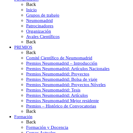
Back
Inicio
Grupos de trabajo
Neumomadrid
Patrocinadores
Organización
Avales Científicos
Back
PREMIOS
Back
Comité Científico de Neumomadrid
Premios Neumomadrid – Introducción
Premios Neumomadrid: Artículos Nacionales
Premios Neumomadrid: Proyectos
Premios Neumomadrid: Bolsa de viaje
Premios Neumomadrid: Proyectos Nóveles
Premios Neumomadrid: Tesis
Premios Neumomadrid: Artículos
Premios Neumomadrid Mejor residente
Premios – Histórico de Convocatorias
Back
Formación
Back
Formación y Docencia
Cursos Actuales