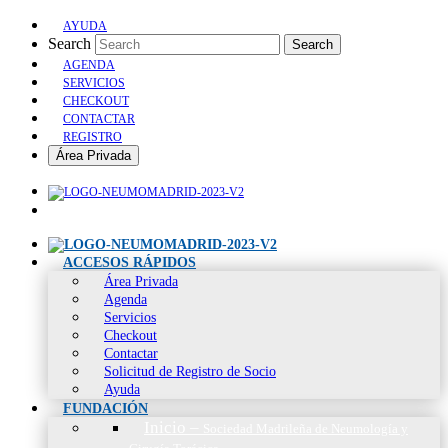
AYUDA
Search
Search
AGENDA
SERVICIOS
CHECKOUT
CONTACTAR
REGISTRO
Área Privada
ACCESOS RÁPIDOS
Área Privada
Agenda
Servicios
Checkout
Contactar
Solicitud de Registro de Socio
Ayuda
FUNDACIÓN
Inicio
–
Sociedad Madrileña de Neumología y