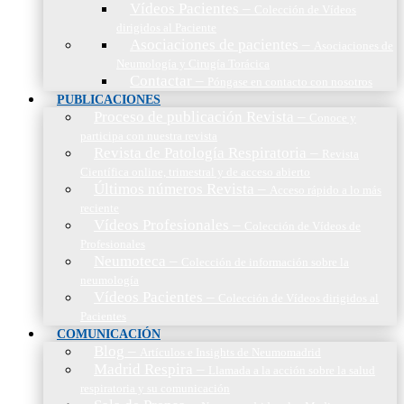
Vídeos Pacientes
–
Colección de Vídeos
dirigidos al Paciente
Asociaciones de pacientes
–
Asociaciones de
Neumología y Cirugía Torácica
Contactar
–
Póngase en contacto con nosotros
PUBLICACIONES
Proceso de publicación Revista
–
Conoce y
participa con nuestra revista
Revista de Patología Respiratoria
–
Revista
Científica online, trimestral y de acceso abierto
Últimos números Revista
–
Acceso rápido a lo más
reciente
Vídeos Profesionales
–
Colección de Vídeos de
Profesionales
Neumoteca
–
Colección de información sobre la
neumología
Vídeos Pacientes
–
Colección de Vídeos dirigidos al
Pacientes
COMUNICACIÓN
Blog
–
Artículos e Insights de Neumomadrid
Madrid Respira
–
Llamada a la acción sobre la salud
respiratoria y su comunicación