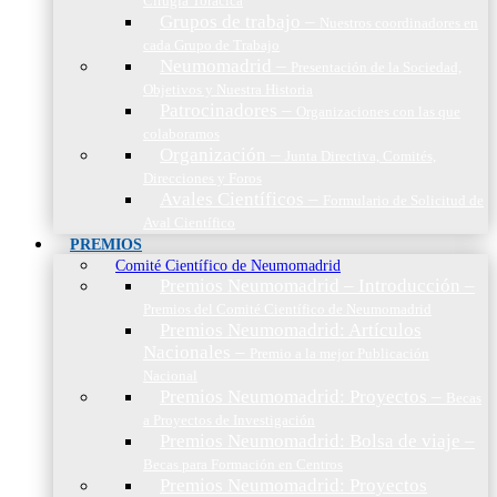
Cirugía Torácica
Grupos de trabajo
–
Nuestros coordinadores en
cada Grupo de Trabajo
Neumomadrid
–
Presentación de la Sociedad,
Objetivos y Nuestra Historia
Patrocinadores
–
Organizaciones con las que
colaboramos
Organización
–
Junta Directiva, Comités,
Direcciones y Foros
Avales Científicos
–
Formulario de Solicitud de
Aval Científico
PREMIOS
Comité Científico de Neumomadrid
Premios Neumomadrid – Introducción
–
Premios del Comité Científico de Neumomadrid
Premios Neumomadrid: Artículos
Nacionales
–
Premio a la mejor Publicación
Nacional
Premios Neumomadrid: Proyectos
–
Becas
a Proyectos de Investigación
Premios Neumomadrid: Bolsa de viaje
–
Becas para Formación en Centros
Premios Neumomadrid: Proyectos