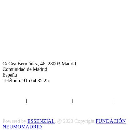
Neumomadrid
C/ Cea Bermúdez, 46, 28003 Madrid
Comunidad de Madrid
España
Teléfono: 915 64 35 25
Aviso legal
|
Política de privacidad
|
Política de Cookies
|
Términos
y Condiciones
Powered by
ESSENZIAL
. @ 2023 Copyright
FUNDACIÓN
NEUMOMADRID