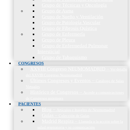
Grupo de Técnicas y Oncología
Grupo de Asma
Grupo de Sueño y Ventilación
Grupo de Patología Vascular
Grupo de Fibrosis Quística
Grupo de Enfermería
Grupo de Pleura
Grupo de Enfermedad Pulmonar
Intersticial
Grupo de Tabaquismo
CONGRESOS
XXVIII Congreso NEUMOMADRID
–
Ver detalle
del XXVIII Congreso Neumomadrid
Últimos Congresos y Eventos
–
Catálogo de Salas
Virtuales
Histórico de Congresos
–
Accede a comunicaciones
de Congresos anteriores
PACIENTES
Blog
–
Artículos e Insights de Neumomadrid
Guías
–
Colección de Guías
Madrid Respira
–
Llamada a la acción sobre la
salud respiratoria y su comunicación