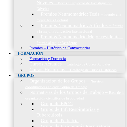
Nóveles
–
Becas a Proyectos de Investigación
Nóveles
Premios Neumomadrid: Tesis
–
Premio a la
mejor Tesis Doctoral
Premios Neumomadrid: Artículos
–
Premio
a la mejor Publicación Internacional
Premios Neumomadrid Mejor residente
–
Premio al mejor Residente
Premios – Histórico de Convocatorias
FORMACIÓN
Formación y Docencia
Cursos Actuales
–
Catálogo de Cursos Actuales
Cursos Históricos
–
Catálogo de Cursos Históricos
GRUPOS
Organización de los Grupos
–
Nuestros
coordinadores en cada Grupo de Trabajo
Normativas de los Grupos de Trabajo
–
Base de la
organización científica de la Sociedad
Grupo de EPOC
Grupo de Inf. Respiratorias y
Tuberculosis
Grupo de Pediatría
Grupo de Fisioterapia Respiratoria