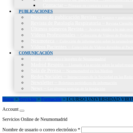
Contactar
–
Póngase en contacto con nosotros
PUBLICACIONES
Proceso de publicación Revista
–
Conoce y participa 
Revista de Patología Respiratoria
–
Revista Científic
Últimos números Revista
–
Acceso rápido a lo más reci
Vídeos Profesionales
–
Colección de Vídeos de Profesio
Neumoteca
–
Colección de información sobre la neumolog
Vídeos Pacientes
–
Colección de Vídeos dirigidos al Paci
COMUNICACIÓN
Blog
–
Artículos e Insights de Neumomadrid
Madrid Respira
–
Llamada a la acción sobre la salud resp
Sala de Prensa
–
Neumomadrid en los Medios
Redes Sociales
–
Interacciones de la Sociedad en las Rede
Newsletter
–
Boletines periódicos de información
News
–
Las últimas noticias de la fundación
Home
>
Servicios
>
Formación
>
I CURSO UNIVERSIDAD VIR
Account
Servicios Online de Neumomadrid
Nombre de usuario o correo electrónico
*