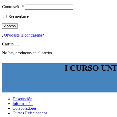
Contraseña
*
Recuérdame
Acceso
¿Olvidaste la contraseña?
Carrito
No hay productos en el carrito.
I CURSO UN
Descripción
Información
Colaboradores
Cursos Relacionados