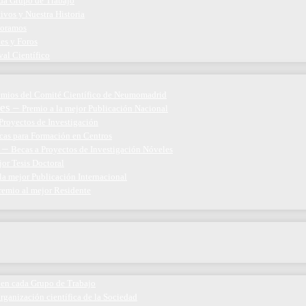
ada Grupo de Trabajo
ivos y Nuestra Historia
boramos
nes y Foros
val Científico
emios del Comité Científico de Neumomadrid
es
–
Premio a la mejor Publicación Nacional
Proyectos de Investigación
cas para Formación en Centros
–
Becas a Proyectos de Investigación Nóveles
jor Tesis Doctoral
la mejor Publicación Internacional
remio al mejor Residente
 en cada Grupo de Trabajo
organización científica de la Sociedad