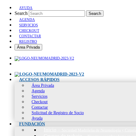
AYUDA
Search
Search
AGENDA
SERVICIOS
CHECKOUT
CONTACTAR
REGISTRO
Área Privada
ACCESOS RÁPIDOS
Área Privada
Agenda
Servicios
Checkout
Contactar
Solicitud de Registro de Socio
Ayuda
FUNDACIÓN
Inicio
–
Sociedad Madrileña de Neumología y Cirugí
Grupos de trabajo
–