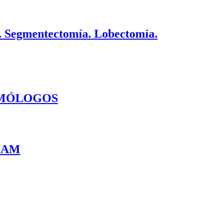
l. Segmentectomía. Lobectomía.
UMÓLOGOS
ACAM