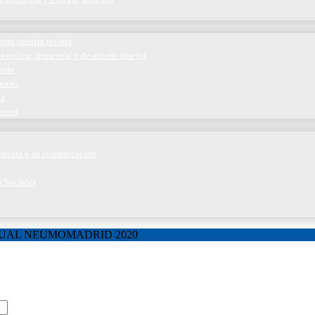
con nuestra revista
a online, trimestral y de acceso abierto
ente
nales
ía
entes
iratoria y su comunicación
s Sociales
TUAL NEUMOMADRID 2020