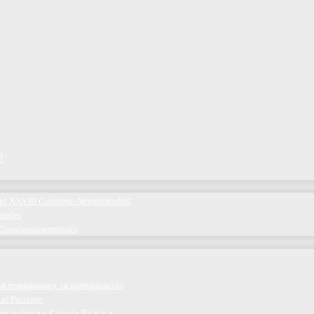
l
 del XXVIII Congreso Neumomadrid
tuales
Congresos anteriores
ud respiratoria y su comunicación
 al Paciente
eumología y Cirugía Torácica