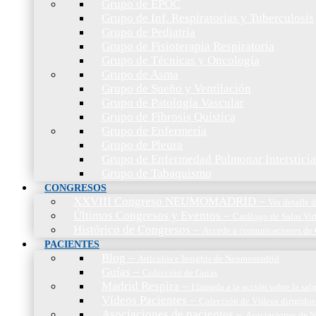
Grupo de EPOC
Grupo de Inf. Respiratorias y Tuberculosis
Grupo de Pediatría
Grupo de Fisioterapia Respiratoria
Grupo de Técnicas y Oncología
Grupo de Asma
Grupo de Sueño y Ventilación
Grupo de Patología Vascular
Grupo de Fibrosis Quística
Grupo de Enfermería
Grupo de Pleura
Grupo de Enfermedad Pulmonar Intersticia
Grupo de Tabaquismo
CONGRESOS
XXVIII Congreso NEUMOMADRID
–
Ver detalle
Últimos Congresos y Eventos
–
Catálogo de Salas Vir
Histórico de Congresos
–
Accede a comunicaciones de 
PACIENTES
Blog
–
Artículos e Insights de Neumomadrid
Guías
–
Colección de Guías
Madrid Respira
–
Llamada a la acción sobre la sal
Vídeos Pacientes
–
Colección de Vídeos dirigidos
Asociaciones de pacientes
–
Asociaciones de N