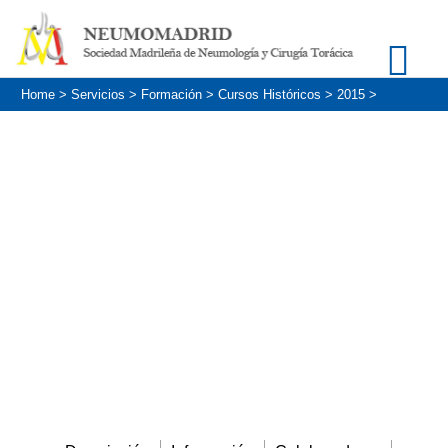
Home
>
Servicios
>
Formación
>
Cursos Históricos
>
2015
>
Tarde con el experto.
«Diagnóstico de
infecciones pulmonares:
de la broncoscopia
convencional a la
intervencionista».