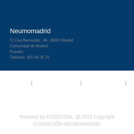
Neumomadrid
C/ Cea Bermúdez, 46, 28003 Madrid
Comunidad de Madrid
España
Teléfono: 915 64 35 25
Aviso legal
|
Política de privacidad
|
Política de Cookies
|
Términos y Condiciones
Powered by
ESSENZIAL
. @ 2023 Copyright
FUNDACIÓN NEUMOMADRID