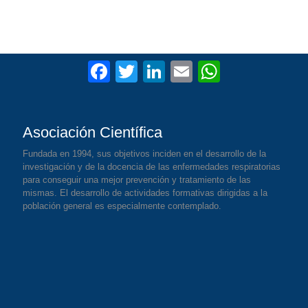
F
T
Li
E
W
a
wi
n
m
h
c
tt
k
ail
at
Asociación Científica
e
er
e
s
b
dI
A
Fundada en 1994, sus objetivos inciden en el desarrollo de la
investigación y de la docencia de las enfermedades respiratorias
o
n
p
para conseguir una mejor prevención y tratamiento de las
mismas. El desarrollo de actividades formativas dirigidas a la
o
p
población general es especialmente contemplado.
k