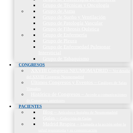
Grupo de Técnicas y Oncología
Grupo de Asma
Grupo de Sueño y Ventilación
Grupo de Patología Vascular
Grupo de Fibrosis Quística
Grupo de Enfermería
Grupo de Pleura
Grupo de Enfermedad Pulmonar
Intersticial
Grupo de Tabaquismo
CONGRESOS
XXVIII Congreso NEUMOMADRID
–
Ver detalle
del XXVIII Congreso Neumomadrid
Últimos Congresos y Eventos
–
Catálogo de Salas
Virtuales
Histórico de Congresos
–
Accede a comunicaciones
de Congresos anteriores
PACIENTES
Blog
–
Artículos e Insights de Neumomadrid
Guías
–
Colección de Guías
Madrid Respira
–
Llamada a la acción sobre la
salud respiratoria y su comunicación