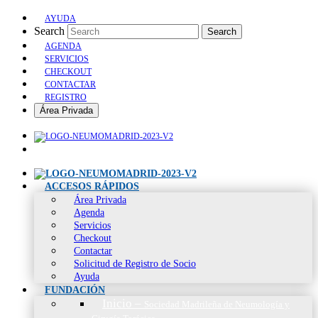
AYUDA
Search
Search
AGENDA
SERVICIOS
CHECKOUT
CONTACTAR
REGISTRO
Área Privada
ACCESOS RÁPIDOS
Área Privada
Agenda
Servicios
Checkout
Contactar
Solicitud de Registro de Socio
Ayuda
FUNDACIÓN
Inicio
–
Sociedad Madrileña de Neumología y