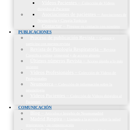
Vídeos Pacientes
–
Colección de Vídeos
dirigidos al Paciente
Asociaciones de pacientes
–
Asociaciones de
Neumología y Cirugía Torácica
Contactar
–
Póngase en contacto con nosotros
PUBLICACIONES
Proceso de publicación Revista
–
Conoce y
participa con nuestra revista
Revista de Patología Respiratoria
–
Revista
Científica online, trimestral y de acceso abierto
Últimos números Revista
–
Acceso rápido a lo más
reciente
Vídeos Profesionales
–
Colección de Vídeos de
Profesionales
Neumoteca
–
Colección de información sobre la
neumología
Vídeos Pacientes
–
Colección de Vídeos dirigidos al
Pacientes
COMUNICACIÓN
Blog
–
Artículos e Insights de Neumomadrid
Madrid Respira
–
Llamada a la acción sobre la salud
respiratoria y su comunicación