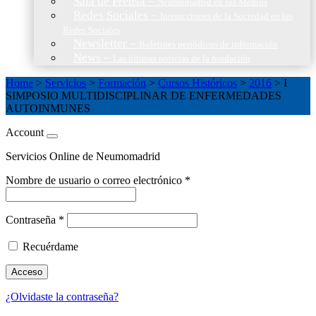
Sala de Prensa
–
Neumomadrid en los Medios
Redes Sociales
–
Interacciones de la Sociedad en las
Redes Sociales
Newsletter
–
Boletines periódicos de información
News
–
Las últimas noticias de la fundación
Home
>
Servicios
>
Formación
>
Cursos Históricos
>
2016
>
I
SIMPOSIO MULTIDISCIPLINAR DE ENFERMEDADES
AUTOINMUNES
Account
Servicios Online de Neumomadrid
Nombre de usuario o correo electrónico
*
Contraseña
*
Recuérdame
Acceso
¿Olvidaste la contraseña?