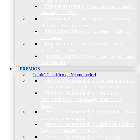
Cirugía Torácica
Grupos de trabajo
–
Nuestros coordinadores en
cada Grupo de Trabajo
Neumomadrid
–
Presentación de la Sociedad,
Objetivos y Nuestra Historia
Patrocinadores
–
Organizaciones con las que
colaboramos
Organización
–
Junta Directiva, Comités,
Direcciones y Foros
Avales Científicos
–
Formulario de Solicitud de
Aval Científico
PREMIOS
Comité Científico de Neumomadrid
Premios Neumomadrid – Introducción
–
Premios del Comité Científico de Neumomadrid
Premios Neumomadrid: Artículos
Nacionales
–
Premio a la mejor Publicación
Nacional
Premios Neumomadrid: Proyectos
–
Becas
a Proyectos de Investigación
Premios Neumomadrid: Bolsa de viaje
–
Becas para Formación en Centros
Premios Neumomadrid: Proyectos