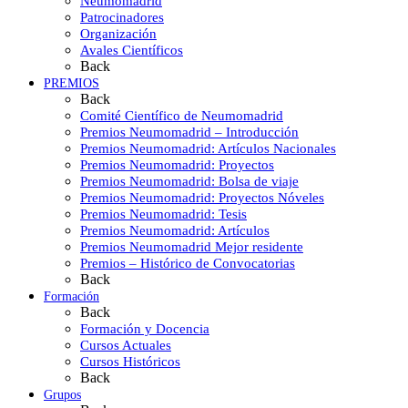
Neumomadrid
Patrocinadores
Organización
Avales Científicos
Back
PREMIOS
Back
Comité Científico de Neumomadrid
Premios Neumomadrid – Introducción
Premios Neumomadrid: Artículos Nacionales
Premios Neumomadrid: Proyectos
Premios Neumomadrid: Bolsa de viaje
Premios Neumomadrid: Proyectos Nóveles
Premios Neumomadrid: Tesis
Premios Neumomadrid: Artículos
Premios Neumomadrid Mejor residente
Premios – Histórico de Convocatorias
Back
Formación
Back
Formación y Docencia
Cursos Actuales
Cursos Históricos
Back
Grupos