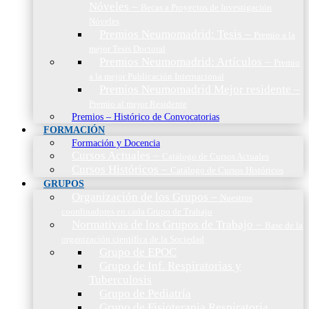
Nóveles
–
Becas a Proyectos de Investigación
Nóveles
Premios Neumomadrid: Tesis
–
Premio a la
mejor Tesis Doctoral
Premios Neumomadrid: Artículos
–
Premio
a la mejor Publicación Internacional
Premios Neumomadrid Mejor residente
–
Premio al mejor Residente
Premios – Histórico de Convocatorias
FORMACIÓN
Formación y Docencia
Cursos Actuales
–
Catálogo de Cursos Actuales
Cursos Históricos
–
Catálogo de Cursos Históricos
GRUPOS
Organización de los Grupos
–
Nuestros
coordinadores en cada Grupo de Trabajo
Normativas de los Grupos de Trabajo
–
Base de la
organización científica de la Sociedad
Grupo de EPOC
Grupo de Inf. Respiratorias y
Tuberculosis
Grupo de Pediatría
Grupo de Fisioterapia Respiratoria