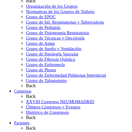
Back
Organización de los Grupos
Normativas de los Grupos de Trabajo
Grupo de EPOC
Grupo de Inf. Respiratorias y Tuberculosis
Grupo de Pediatría
Grupo de Fisioterapia Respiratoria
Grupo de Técnicas y Oncología
Grupo de Asma
Grupo de Sueño y Ventilación
Grupo de Patología Vascular
Grupo de Fibrosis Quística
Grupo de Enfermería
Grupo de Pleura
Grupo de Enfermedad Pulmonar Intersticial
Grupo de Tabaquismo
Back
Congresos
Back
XXVIII Congreso NEUMOMADRID
Últimos Congresos y Eventos
Histórico de Congresos
Back
Pacientes
Back