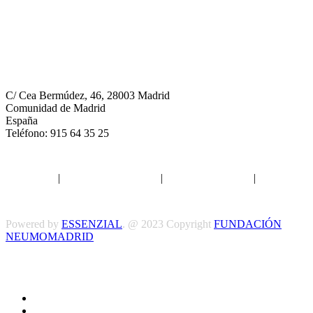
Neumomadrid
C/ Cea Bermúdez, 46, 28003 Madrid
Comunidad de Madrid
España
Teléfono: 915 64 35 25
Aviso legal
|
Política de privacidad
|
Política de Cookies
|
Términos
y Condiciones
Powered by
ESSENZIAL
. @ 2023 Copyright
FUNDACIÓN
NEUMOMADRID
Síguenos