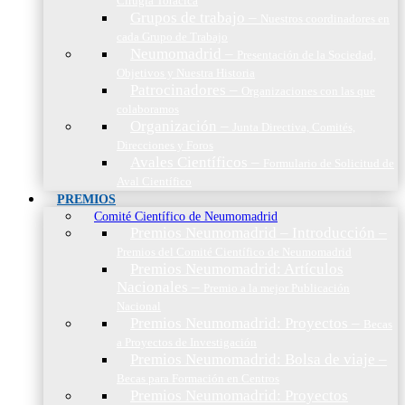
Cirugía Torácica
Grupos de trabajo
–
Nuestros coordinadores en
cada Grupo de Trabajo
Neumomadrid
–
Presentación de la Sociedad,
Objetivos y Nuestra Historia
Patrocinadores
–
Organizaciones con las que
colaboramos
Organización
–
Junta Directiva, Comités,
Direcciones y Foros
Avales Científicos
–
Formulario de Solicitud de
Aval Científico
PREMIOS
Comité Científico de Neumomadrid
Premios Neumomadrid – Introducción
–
Premios del Comité Científico de Neumomadrid
Premios Neumomadrid: Artículos
Nacionales
–
Premio a la mejor Publicación
Nacional
Premios Neumomadrid: Proyectos
–
Becas
a Proyectos de Investigación
Premios Neumomadrid: Bolsa de viaje
–
Becas para Formación en Centros
Premios Neumomadrid: Proyectos