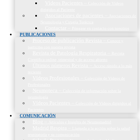
Vídeos Pacientes
–
Colección de Vídeos
dirigidos al Paciente
Asociaciones de pacientes
–
Asociaciones de
Neumología y Cirugía Torácica
Contactar
–
Póngase en contacto con nosotros
PUBLICACIONES
Proceso de publicación Revista
–
Conoce y
participa con nuestra revista
Revista de Patología Respiratoria
–
Revista
Científica online, trimestral y de acceso abierto
Últimos números Revista
–
Acceso rápido a lo más
reciente
Vídeos Profesionales
–
Colección de Vídeos de
Profesionales
Neumoteca
–
Colección de información sobre la
neumología
Vídeos Pacientes
–
Colección de Vídeos dirigidos al
Pacientes
COMUNICACIÓN
Blog
–
Artículos e Insights de Neumomadrid
Madrid Respira
–
Llamada a la acción sobre la salud
respiratoria y su comunicación