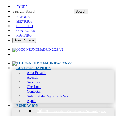
AYUDA
Search
Search
AGENDA
SERVICIOS
CHECKOUT
CONTACTAR
REGISTRO
Área Privada
ACCESOS RÁPIDOS
Área Privada
Agenda
Servicios
Checkout
Contactar
Solicitud de Registro de Socio
Ayuda
FUNDACIÓN
Inicio
–
Sociedad Madrileña de Neumología y