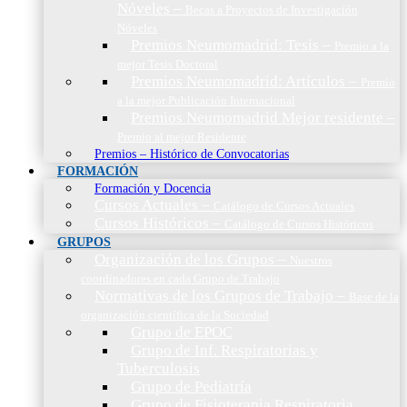
Nóveles
–
Becas a Proyectos de Investigación
Nóveles
Premios Neumomadrid: Tesis
–
Premio a la
mejor Tesis Doctoral
Premios Neumomadrid: Artículos
–
Premio
a la mejor Publicación Internacional
Premios Neumomadrid Mejor residente
–
Premio al mejor Residente
Premios – Histórico de Convocatorias
FORMACIÓN
Formación y Docencia
Cursos Actuales
–
Catálogo de Cursos Actuales
Cursos Históricos
–
Catálogo de Cursos Históricos
GRUPOS
Organización de los Grupos
–
Nuestros
coordinadores en cada Grupo de Trabajo
Normativas de los Grupos de Trabajo
–
Base de la
organización científica de la Sociedad
Grupo de EPOC
Grupo de Inf. Respiratorias y
Tuberculosis
Grupo de Pediatría
Grupo de Fisioterapia Respiratoria