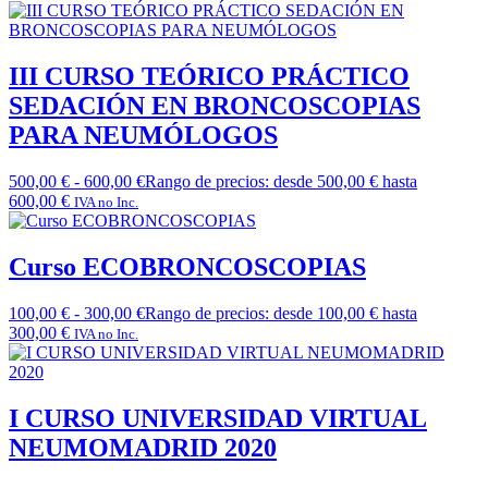
III CURSO TEÓRICO PRÁCTICO
SEDACIÓN EN BRONCOSCOPIAS
PARA NEUMÓLOGOS
500,00
€
-
600,00
€
Rango de precios: desde 500,00 € hasta
600,00 €
IVA no Inc.
Curso ECOBRONCOSCOPIAS
100,00
€
-
300,00
€
Rango de precios: desde 100,00 € hasta
300,00 €
IVA no Inc.
I CURSO UNIVERSIDAD VIRTUAL
NEUMOMADRID 2020