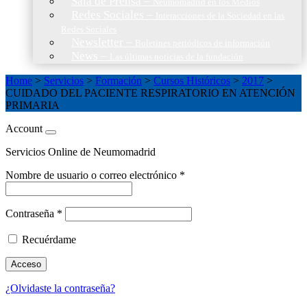
Sala de Prensa
–
Neumomadrid en los Medios
Redes Sociales
–
Interacciones de la Sociedad en las
Redes Sociales
Newsletter
–
Boletines periódicos de información
News
–
Las últimas noticias de la fundación
Home
>
Servicios
>
Formación
>
Cursos Históricos
>
2017
>
CUIDADO DEL PACIENTE RESPIRATORIO EN ATENCIÓN
PRIMARIA
Account
Servicios Online de Neumomadrid
Nombre de usuario o correo electrónico
*
Contraseña
*
Recuérdame
Acceso
¿Olvidaste la contraseña?