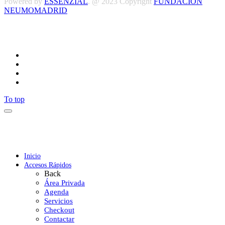
Powered by
ESSENZIAL
. @ 2023 Copyright
FUNDACIÓN
NEUMOMADRID
Síguenos
To top
Inicio
Accesos Rápidos
Back
Área Privada
Agenda
Servicios
Checkout
Contactar