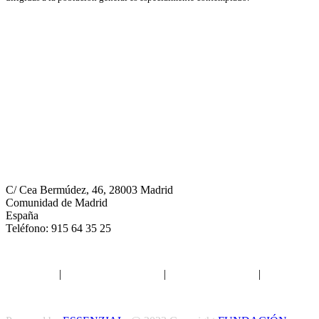
Neumomadrid
C/ Cea Bermúdez, 46, 28003 Madrid
Comunidad de Madrid
España
Teléfono: 915 64 35 25
Aviso legal
|
Política de privacidad
|
Política de Cookies
|
Términos
y Condiciones