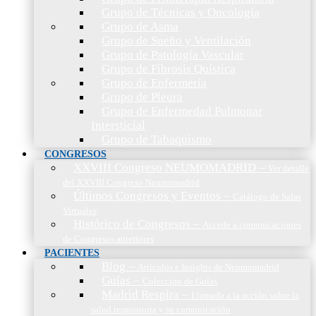
Grupo de Técnicas y Oncología
Grupo de Asma
Grupo de Sueño y Ventilación
Grupo de Patología Vascular
Grupo de Fibrosis Quística
Grupo de Enfermería
Grupo de Pleura
Grupo de Enfermedad Pulmonar
Intersticial
Grupo de Tabaquismo
CONGRESOS
XXVIII Congreso NEUMOMADRID
–
Ver detalle
del XXVIII Congreso Neumomadrid
Últimos Congresos y Eventos
–
Catálogo de Salas
Virtuales
Histórico de Congresos
–
Accede a comunicaciones
de Congresos anteriores
PACIENTES
Blog
–
Artículos e Insights de Neumomadrid
Guías
–
Colección de Guías
Madrid Respira
–
Llamada a la acción sobre la
salud respiratoria y su comunicación