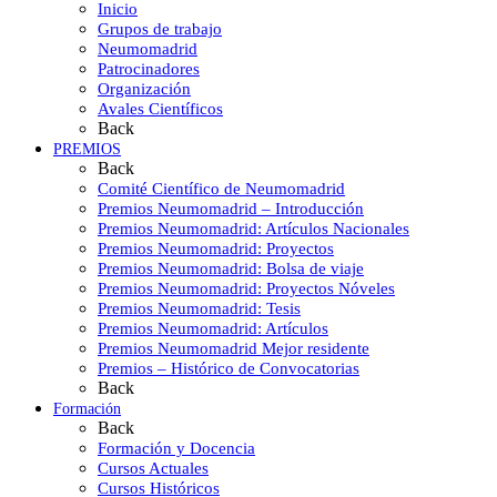
Inicio
Grupos de trabajo
Neumomadrid
Patrocinadores
Organización
Avales Científicos
Back
PREMIOS
Back
Comité Científico de Neumomadrid
Premios Neumomadrid – Introducción
Premios Neumomadrid: Artículos Nacionales
Premios Neumomadrid: Proyectos
Premios Neumomadrid: Bolsa de viaje
Premios Neumomadrid: Proyectos Nóveles
Premios Neumomadrid: Tesis
Premios Neumomadrid: Artículos
Premios Neumomadrid Mejor residente
Premios – Histórico de Convocatorias
Back
Formación
Back
Formación y Docencia
Cursos Actuales
Cursos Históricos