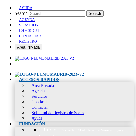
AYUDA
Search
Search
AGENDA
SERVICIOS
CHECKOUT
CONTACTAR
REGISTRO
Área Privada
ACCESOS RÁPIDOS
Área Privada
Agenda
Servicios
Checkout
Contactar
Solicitud de Registro de Socio
Ayuda
FUNDACIÓN
Inicio
–
Sociedad Madrileña de Neumología y