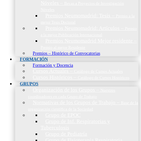
Nóveles
–
Becas a Proyectos de Investigación
Nóveles
Premios Neumomadrid: Tesis
–
Premio a la
mejor Tesis Doctoral
Premios Neumomadrid: Artículos
–
Premio
a la mejor Publicación Internacional
Premios Neumomadrid Mejor residente
–
Premio al mejor Residente
Premios – Histórico de Convocatorias
FORMACIÓN
Formación y Docencia
Cursos Actuales
–
Catálogo de Cursos Actuales
Cursos Históricos
–
Catálogo de Cursos Históricos
GRUPOS
Organización de los Grupos
–
Nuestros
coordinadores en cada Grupo de Trabajo
Normativas de los Grupos de Trabajo
–
Base de la
organización científica de la Sociedad
Grupo de EPOC
Grupo de Inf. Respiratorias y
Tuberculosis
Grupo de Pediatría
Grupo de Fisioterapia Respiratoria