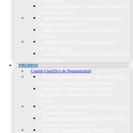
Cirugía Torácica
Grupos de trabajo
–
Nuestros coordinadores en
cada Grupo de Trabajo
Neumomadrid
–
Presentación de la Sociedad,
Objetivos y Nuestra Historia
Patrocinadores
–
Organizaciones con las que
colaboramos
Organización
–
Junta Directiva, Comités,
Direcciones y Foros
Avales Científicos
–
Formulario de Solicitud de
Aval Científico
PREMIOS
Comité Científico de Neumomadrid
Premios Neumomadrid – Introducción
–
Premios del Comité Científico de Neumomadrid
Premios Neumomadrid: Artículos
Nacionales
–
Premio a la mejor Publicación
Nacional
Premios Neumomadrid: Proyectos
–
Becas
a Proyectos de Investigación
Premios Neumomadrid: Bolsa de viaje
–
Becas para Formación en Centros
Premios Neumomadrid: Proyectos