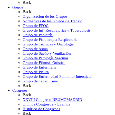
Back
Grupos
Back
Organización de los Grupos
Normativas de los Grupos de Trabajo
Grupo de EPOC
Grupo de Inf. Respiratorias y Tuberculosis
Grupo de Pediatría
Grupo de Fisioterapia Respiratoria
Grupo de Técnicas y Oncología
Grupo de Asma
Grupo de Sueño y Ventilación
Grupo de Patología Vascular
Grupo de Fibrosis Quística
Grupo de Enfermería
Grupo de Pleura
Grupo de Enfermedad Pulmonar Intersticial
Grupo de Tabaquismo
Back
Congresos
Back
XXVIII Congreso NEUMOMADRID
Últimos Congresos y Eventos
Histórico de Congresos
Back