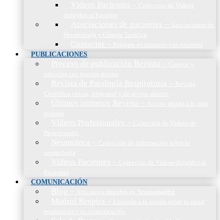
Vídeos Pacientes
–
Colección de Vídeos
dirigidos al Paciente
Asociaciones de pacientes
–
Asociaciones de
Neumología y Cirugía Torácica
Contactar
–
Póngase en contacto con nosotros
PUBLICACIONES
Proceso de publicación Revista
–
Conoce y
participa con nuestra revista
Revista de Patología Respiratoria
–
Revista
Científica online, trimestral y de acceso abierto
Últimos números Revista
–
Acceso rápido a lo más
reciente
Vídeos Profesionales
–
Colección de Vídeos de
Profesionales
Neumoteca
–
Colección de información sobre la
neumología
Vídeos Pacientes
–
Colección de Vídeos dirigidos al
Pacientes
COMUNICACIÓN
Blog
–
Artículos e Insights de Neumomadrid
Madrid Respira
–
Llamada a la acción sobre la salud
respiratoria y su comunicación