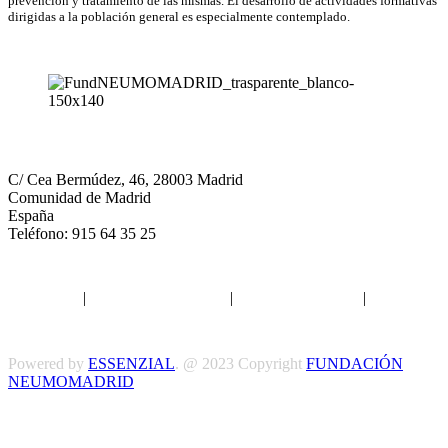
prevención y tratamiento de las mismas. El desarrollo de actividades formativas
dirigidas a la población general es especialmente contemplado.
Neumomadrid
C/ Cea Bermúdez, 46, 28003 Madrid
Comunidad de Madrid
España
Teléfono: 915 64 35 25
Aviso legal
|
Política de privacidad
|
Política de Cookies
|
Términos
y Condiciones
Powered by
ESSENZIAL
. @ 2023 Copyright
FUNDACIÓN
NEUMOMADRID
Síguenos