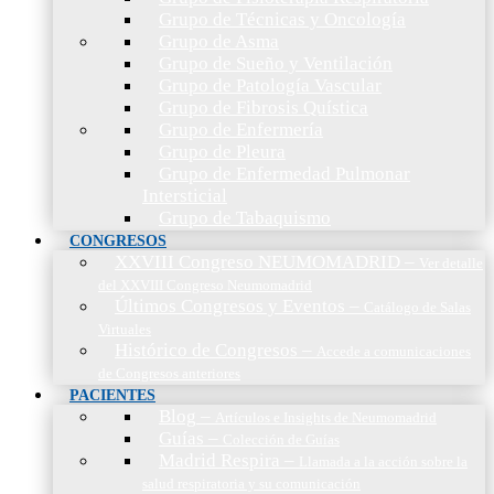
Grupo de Técnicas y Oncología
Grupo de Asma
Grupo de Sueño y Ventilación
Grupo de Patología Vascular
Grupo de Fibrosis Quística
Grupo de Enfermería
Grupo de Pleura
Grupo de Enfermedad Pulmonar
Intersticial
Grupo de Tabaquismo
CONGRESOS
XXVIII Congreso NEUMOMADRID
–
Ver detalle
del XXVIII Congreso Neumomadrid
Últimos Congresos y Eventos
–
Catálogo de Salas
Virtuales
Histórico de Congresos
–
Accede a comunicaciones
de Congresos anteriores
PACIENTES
Blog
–
Artículos e Insights de Neumomadrid
Guías
–
Colección de Guías
Madrid Respira
–
Llamada a la acción sobre la
salud respiratoria y su comunicación