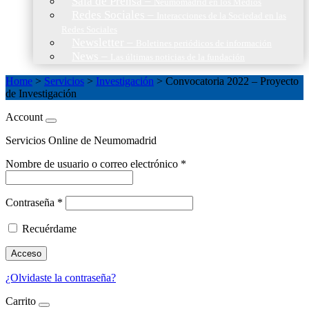
Sala de Prensa
–
Neumomadrid en los Medios
Redes Sociales
–
Interacciones de la Sociedad en las
Redes Sociales
Newsletter
–
Boletines periódicos de información
News
–
Las últimas noticias de la fundación
Home
>
Servicios
>
Investigación
>
Convocatoria 2022 – Proyecto
de Investigación
Account
Servicios Online de Neumomadrid
Nombre de usuario o correo electrónico
*
Contraseña
*
Recuérdame
Acceso
¿Olvidaste la contraseña?
Carrito