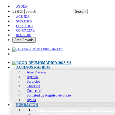
AYUDA
Search
Search
AGENDA
SERVICIOS
CHECKOUT
CONTACTAR
REGISTRO
Área Privada
ACCESOS RÁPIDOS
Área Privada
Agenda
Servicios
Checkout
Contactar
Solicitud de Registro de Socio
Ayuda
FUNDACIÓN
Inicio
–
Sociedad Madrileña de Neumología y Cirugí
Grupos de trabajo
–