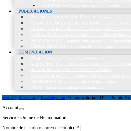
Contactar
–
Póngase en contacto con nosotros
PUBLICACIONES
Proceso de publicación Revista
–
Conoce y participa 
Revista de Patología Respiratoria
–
Revista Científic
Últimos números Revista
–
Acceso rápido a lo más reci
Vídeos Profesionales
–
Colección de Vídeos de Profesio
Neumoteca
–
Colección de información sobre la neumolog
Vídeos Pacientes
–
Colección de Vídeos dirigidos al Paci
COMUNICACIÓN
Blog
–
Artículos e Insights de Neumomadrid
Madrid Respira
–
Llamada a la acción sobre la salud resp
Sala de Prensa
–
Neumomadrid en los Medios
Redes Sociales
–
Interacciones de la Sociedad en las Rede
Newsletter
–
Boletines periódicos de información
News
–
Las últimas noticias de la fundación
Home
>
Servicios
>
Investigación
>
Convocatoria 2025 – Premio Art
Account
Servicios Online de Neumomadrid
Nombre de usuario o correo electrónico
*