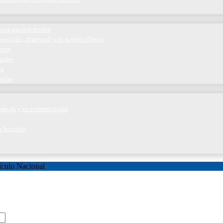
con nuestra revista
a online, trimestral y de acceso abierto
ente
nales
ía
entes
iratoria y su comunicación
s Sociales
ículo Nacional