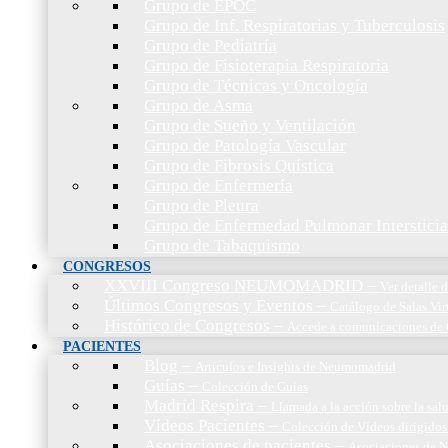
Grupo de EPOC
Grupo de Inf. Respiratorias y Tuberculosis
Grupo de Pediatría
Grupo de Fisioterapia Respiratoria
Grupo de Técnicas y Oncología
Grupo de Asma
Grupo de Sueño y Ventilación
Grupo de Patología Vascular
Grupo de Fibrosis Quística
Grupo de Enfermería
Grupo de Pleura
Grupo de Enfermedad Pulmonar Intersticia
Grupo de Tabaquismo
CONGRESOS
XXVIII Congreso NEUMOMADRID
–
Ver detalle
Últimos Congresos y Eventos
–
Catálogo de Salas Vir
Histórico de Congresos
–
Accede a comunicaciones de 
PACIENTES
Blog
–
Artículos e Insights de Neumomadrid
Guías
–
Colección de Guías
Madrid Respira
–
Llamada a la acción sobre la sal
Vídeos Pacientes
–
Colección de Vídeos dirigidos
Asociaciones de pacientes
–
Asociaciones de N