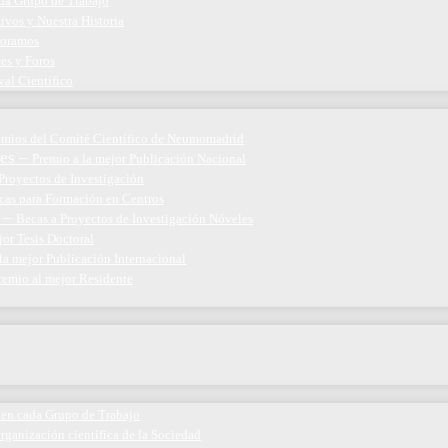
ada Grupo de Trabajo
ivos y Nuestra Historia
boramos
nes y Foros
val Científico
emios del Comité Científico de Neumomadrid
es
–
Premio a la mejor Publicación Nacional
Proyectos de Investigación
cas para Formación en Centros
–
Becas a Proyectos de Investigación Nóveles
jor Tesis Doctoral
la mejor Publicación Internacional
remio al mejor Residente
 en cada Grupo de Trabajo
organización científica de la Sociedad