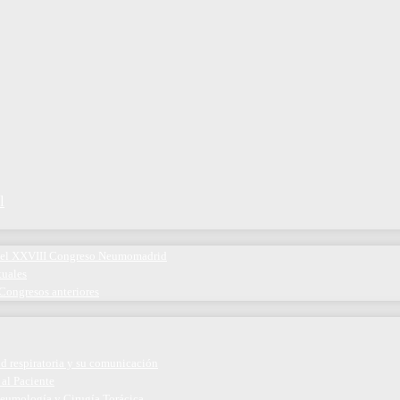
l
 del XXVIII Congreso Neumomadrid
tuales
Congresos anteriores
ud respiratoria y su comunicación
 al Paciente
eumología y Cirugía Torácica