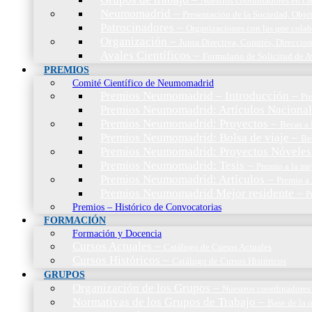
Nuestros coordinadores en c
Neumomadrid
–
Presentación de la Sociedad, Objet
Patrocinadores
–
Organizaciones con las que cola
Organización
–
Junta Directiva, Comités, Direccio
Avales Científicos
–
Formulario de Solicitud de A
PREMIOS
Comité Científico de Neumomadrid
Premios Neumomadrid – Introducción
–
Pr
Premios Neumomadrid: Artículos Nacional
Premios Neumomadrid: Proyectos
–
Becas a 
Premios Neumomadrid: Bolsa de viaje
–
Be
Premios Neumomadrid: Proyectos Nóveles
Premios Neumomadrid: Tesis
–
Premio a la me
Premios Neumomadrid: Artículos
–
Premio a 
Premios Neumomadrid Mejor residente
–
P
Premios – Histórico de Convocatorias
FORMACIÓN
Formación y Docencia
Cursos Actuales
–
Catálogo de Cursos Actuales
Cursos Históricos
–
Catálogo de Cursos Históricos
GRUPOS
Organización de los Grupos
–
Nuestros coordinadores
Normativas de los Grupos de Trabajo
–
Base de la 