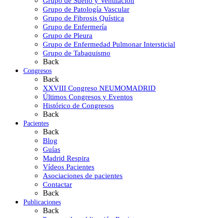
Grupo de Sueño y Ventilación
Grupo de Patología Vascular
Grupo de Fibrosis Quística
Grupo de Enfermería
Grupo de Pleura
Grupo de Enfermedad Pulmonar Intersticial
Grupo de Tabaquismo
Back
Congresos
Back
XXVIII Congreso NEUMOMADRID
Últimos Congresos y Eventos
Histórico de Congresos
Back
Pacientes
Back
Blog
Guías
Madrid Respira
Vídeos Pacientes
Asociaciones de pacientes
Contactar
Back
Publicaciones
Back