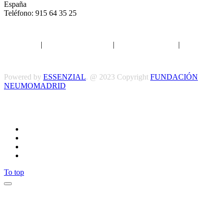
España
Teléfono: 915 64 35 25
Aviso legal
|
Política de privacidad
|
Política de Cookies
|
Términos
y Condiciones
Powered by
ESSENZIAL
. @ 2023 Copyright
FUNDACIÓN
NEUMOMADRID
Síguenos
To top