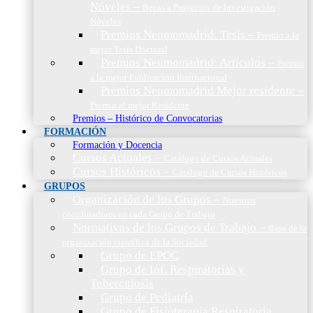
Nóveles
–
Becas a Proyectos de Investigación
Nóveles
Premios Neumomadrid: Tesis
–
Premio a la
mejor Tesis Doctoral
Premios Neumomadrid: Artículos
–
Premio
a la mejor Publicación Internacional
Premios Neumomadrid Mejor residente
–
Premio al mejor Residente
Premios – Histórico de Convocatorias
FORMACIÓN
Formación y Docencia
Cursos Actuales
–
Catálogo de Cursos Actuales
Cursos Históricos
–
Catálogo de Cursos Históricos
GRUPOS
Organización de los Grupos
–
Nuestros
coordinadores en cada Grupo de Trabajo
Normativas de los Grupos de Trabajo
–
Base de la
organización científica de la Sociedad
Grupo de EPOC
Grupo de Inf. Respiratorias y
Tuberculosis
Grupo de Pediatría
Grupo de Fisioterapia Respiratoria