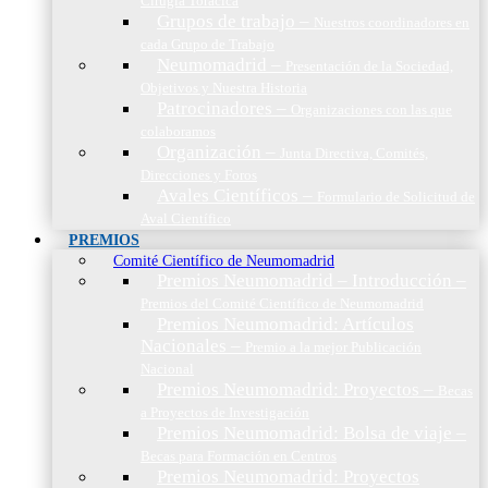
Cirugía Torácica
Grupos de trabajo
–
Nuestros coordinadores en
cada Grupo de Trabajo
Neumomadrid
–
Presentación de la Sociedad,
Objetivos y Nuestra Historia
Patrocinadores
–
Organizaciones con las que
colaboramos
Organización
–
Junta Directiva, Comités,
Direcciones y Foros
Avales Científicos
–
Formulario de Solicitud de
Aval Científico
PREMIOS
Comité Científico de Neumomadrid
Premios Neumomadrid – Introducción
–
Premios del Comité Científico de Neumomadrid
Premios Neumomadrid: Artículos
Nacionales
–
Premio a la mejor Publicación
Nacional
Premios Neumomadrid: Proyectos
–
Becas
a Proyectos de Investigación
Premios Neumomadrid: Bolsa de viaje
–
Becas para Formación en Centros
Premios Neumomadrid: Proyectos