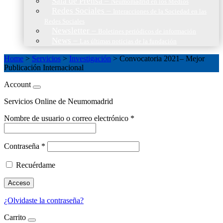
Sala de Prensa
–
Neumomadrid en los Medios
Redes Sociales
–
Interacciones de la Sociedad en las
Redes Sociales
Newsletter
–
Boletines periódicos de información
News
–
Las últimas noticias de la fundación
Home
>
Servicios
>
Investigación
>
Convocatoria 2021– Mejor
Publicación Internacional
Account
Servicios Online de Neumomadrid
Nombre de usuario o correo electrónico
*
Contraseña
*
Recuérdame
Acceso
¿Olvidaste la contraseña?
Carrito