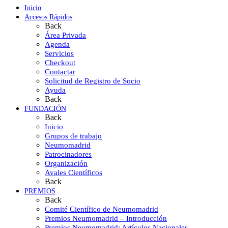
Inicio
Accesos Rápidos
Back
Área Privada
Agenda
Servicios
Checkout
Contactar
Solicitud de Registro de Socio
Ayuda
Back
FUNDACIÓN
Back
Inicio
Grupos de trabajo
Neumomadrid
Patrocinadores
Organización
Avales Científicos
Back
PREMIOS
Back
Comité Científico de Neumomadrid
Premios Neumomadrid – Introducción
Premios Neumomadrid: Artículos Nacionales