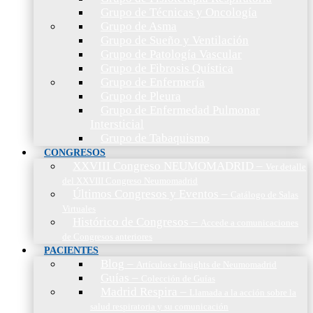
Grupo de Técnicas y Oncología
Grupo de Asma
Grupo de Sueño y Ventilación
Grupo de Patología Vascular
Grupo de Fibrosis Quística
Grupo de Enfermería
Grupo de Pleura
Grupo de Enfermedad Pulmonar
Intersticial
Grupo de Tabaquismo
CONGRESOS
XXVIII Congreso NEUMOMADRID
–
Ver detalle
del XXVIII Congreso Neumomadrid
Últimos Congresos y Eventos
–
Catálogo de Salas
Virtuales
Histórico de Congresos
–
Accede a comunicaciones
de Congresos anteriores
PACIENTES
Blog
–
Artículos e Insights de Neumomadrid
Guías
–
Colección de Guías
Madrid Respira
–
Llamada a la acción sobre la
salud respiratoria y su comunicación