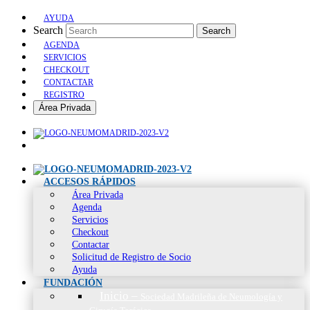
AYUDA
Search
Search
AGENDA
SERVICIOS
CHECKOUT
CONTACTAR
REGISTRO
Área Privada
ACCESOS RÁPIDOS
Área Privada
Agenda
Servicios
Checkout
Contactar
Solicitud de Registro de Socio
Ayuda
FUNDACIÓN
Inicio
–
Sociedad Madrileña de Neumología y