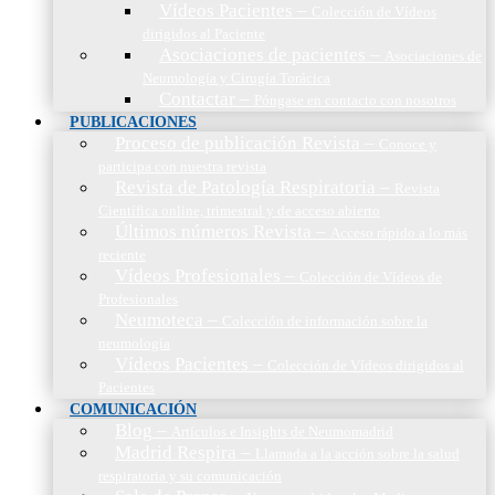
Vídeos Pacientes
–
Colección de Vídeos
dirigidos al Paciente
Asociaciones de pacientes
–
Asociaciones de
Neumología y Cirugía Torácica
Contactar
–
Póngase en contacto con nosotros
PUBLICACIONES
Proceso de publicación Revista
–
Conoce y
participa con nuestra revista
Revista de Patología Respiratoria
–
Revista
Científica online, trimestral y de acceso abierto
Últimos números Revista
–
Acceso rápido a lo más
reciente
Vídeos Profesionales
–
Colección de Vídeos de
Profesionales
Neumoteca
–
Colección de información sobre la
neumología
Vídeos Pacientes
–
Colección de Vídeos dirigidos al
Pacientes
COMUNICACIÓN
Blog
–
Artículos e Insights de Neumomadrid
Madrid Respira
–
Llamada a la acción sobre la salud
respiratoria y su comunicación