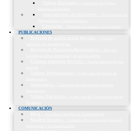
Vídeos Pacientes
–
Colección de Vídeos
dirigidos al Paciente
Asociaciones de pacientes
–
Asociaciones de
Neumología y Cirugía Torácica
Contactar
–
Póngase en contacto con nosotros
PUBLICACIONES
Proceso de publicación Revista
–
Conoce y
participa con nuestra revista
Revista de Patología Respiratoria
–
Revista
Científica online, trimestral y de acceso abierto
Últimos números Revista
–
Acceso rápido a lo más
reciente
Vídeos Profesionales
–
Colección de Vídeos de
Profesionales
Neumoteca
–
Colección de información sobre la
neumología
Vídeos Pacientes
–
Colección de Vídeos dirigidos al
Pacientes
COMUNICACIÓN
Blog
–
Artículos e Insights de Neumomadrid
Madrid Respira
–
Llamada a la acción sobre la salud
respiratoria y su comunicación