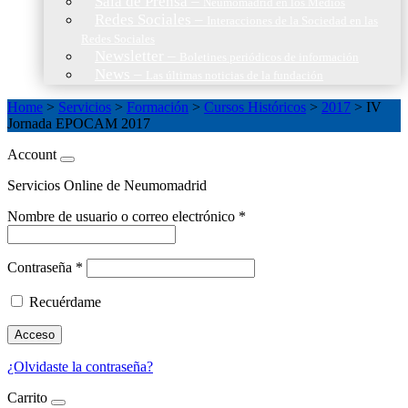
Sala de Prensa
–
Neumomadrid en los Medios
Redes Sociales
–
Interacciones de la Sociedad en las
Redes Sociales
Newsletter
–
Boletines periódicos de información
News
–
Las últimas noticias de la fundación
Home
>
Servicios
>
Formación
>
Cursos Históricos
>
2017
>
IV
Jornada EPOCAM 2017
Account
Servicios Online de Neumomadrid
Nombre de usuario o correo electrónico
*
Contraseña
*
Recuérdame
Acceso
¿Olvidaste la contraseña?
Carrito