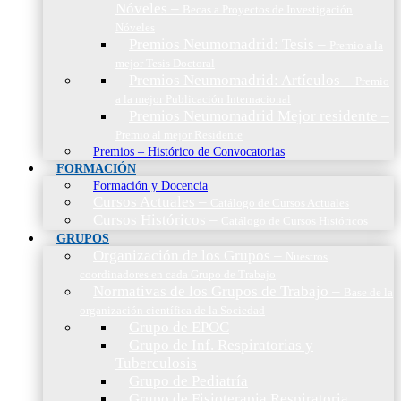
Nóveles
–
Becas a Proyectos de Investigación
Nóveles
Premios Neumomadrid: Tesis
–
Premio a la
mejor Tesis Doctoral
Premios Neumomadrid: Artículos
–
Premio
a la mejor Publicación Internacional
Premios Neumomadrid Mejor residente
–
Premio al mejor Residente
Premios – Histórico de Convocatorias
FORMACIÓN
Formación y Docencia
Cursos Actuales
–
Catálogo de Cursos Actuales
Cursos Históricos
–
Catálogo de Cursos Históricos
GRUPOS
Organización de los Grupos
–
Nuestros
coordinadores en cada Grupo de Trabajo
Normativas de los Grupos de Trabajo
–
Base de la
organización científica de la Sociedad
Grupo de EPOC
Grupo de Inf. Respiratorias y
Tuberculosis
Grupo de Pediatría
Grupo de Fisioterapia Respiratoria