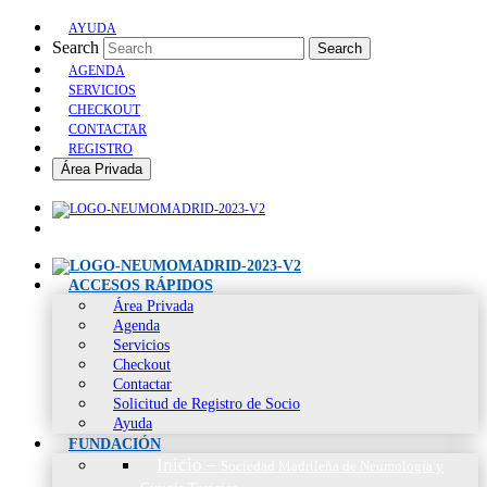
AYUDA
Search
Search
AGENDA
SERVICIOS
CHECKOUT
CONTACTAR
REGISTRO
Área Privada
ACCESOS RÁPIDOS
Área Privada
Agenda
Servicios
Checkout
Contactar
Solicitud de Registro de Socio
Ayuda
FUNDACIÓN
Inicio
–
Sociedad Madrileña de Neumología y