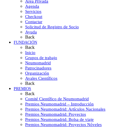
Área Privada
Agenda
Servicios
Checkout
Contactar
Solicitud de Registro de Socio
Ayuda
Back
FUNDACIÓN
Back
Inicio
Grupos de trabajo
Neumomadrid
Patrocinadores
Organización
Avales Científicos
Back
PREMIOS
Back
Comité Científico de Neumomadrid
Premios Neumomadrid – Introducción
Premios Neumomadrid: Artículos Nacionales
Premios Neumomadrid: Proyectos
Premios Neumomadrid: Bolsa de viaje
Premios Neumomadrid: Proyectos Nóveles