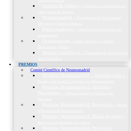
Cirugía Torácica
Grupos de trabajo
–
Nuestros coordinadores en
cada Grupo de Trabajo
Neumomadrid
–
Presentación de la Sociedad,
Objetivos y Nuestra Historia
Patrocinadores
–
Organizaciones con las que
colaboramos
Organización
–
Junta Directiva, Comités,
Direcciones y Foros
Avales Científicos
–
Formulario de Solicitud de
Aval Científico
PREMIOS
Comité Científico de Neumomadrid
Premios Neumomadrid – Introducción
–
Premios del Comité Científico de Neumomadrid
Premios Neumomadrid: Artículos
Nacionales
–
Premio a la mejor Publicación
Nacional
Premios Neumomadrid: Proyectos
–
Becas
a Proyectos de Investigación
Premios Neumomadrid: Bolsa de viaje
–
Becas para Formación en Centros
Premios Neumomadrid: Proyectos