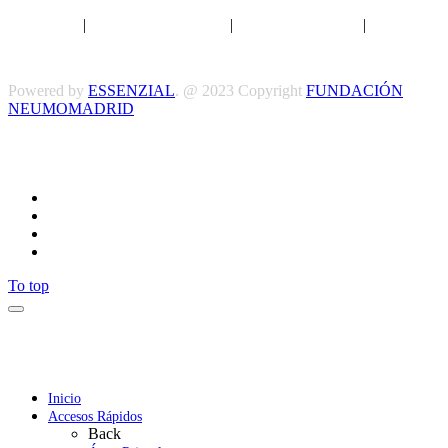
Aviso legal
|
Política de privacidad
|
Política de Cookies
|
Términos
y Condiciones
Powered by
ESSENZIAL
. @ 2023 Copyright
FUNDACIÓN
NEUMOMADRID
Síguenos
To top
Inicio
Accesos Rápidos
Back