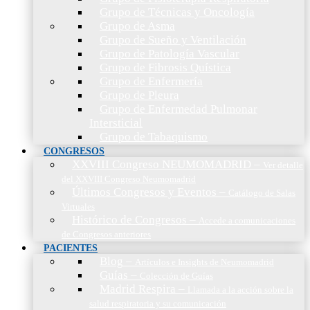
Grupo de Técnicas y Oncología
Grupo de Asma
Grupo de Sueño y Ventilación
Grupo de Patología Vascular
Grupo de Fibrosis Quística
Grupo de Enfermería
Grupo de Pleura
Grupo de Enfermedad Pulmonar
Intersticial
Grupo de Tabaquismo
CONGRESOS
XXVIII Congreso NEUMOMADRID
–
Ver detalle
del XXVIII Congreso Neumomadrid
Últimos Congresos y Eventos
–
Catálogo de Salas
Virtuales
Histórico de Congresos
–
Accede a comunicaciones
de Congresos anteriores
PACIENTES
Blog
–
Artículos e Insights de Neumomadrid
Guías
–
Colección de Guías
Madrid Respira
–
Llamada a la acción sobre la
salud respiratoria y su comunicación