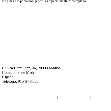
dirigidas a la población general es especialmente contemplado.
Neumomadrid
C/ Cea Bermúdez, 46, 28003 Madrid
Comunidad de Madrid
España
Teléfono: 915 64 35 25
Aviso legal
|
Política de privacidad
|
Política de Cookies
|
Términos
y Condiciones