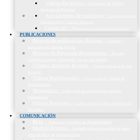
Vídeos Pacientes
–
Colección de Vídeos
dirigidos al Paciente
Asociaciones de pacientes
–
Asociaciones de
Neumología y Cirugía Torácica
Contactar
–
Póngase en contacto con nosotros
PUBLICACIONES
Proceso de publicación Revista
–
Conoce y
participa con nuestra revista
Revista de Patología Respiratoria
–
Revista
Científica online, trimestral y de acceso abierto
Últimos números Revista
–
Acceso rápido a lo más
reciente
Vídeos Profesionales
–
Colección de Vídeos de
Profesionales
Neumoteca
–
Colección de información sobre la
neumología
Vídeos Pacientes
–
Colección de Vídeos dirigidos al
Pacientes
COMUNICACIÓN
Blog
–
Artículos e Insights de Neumomadrid
Madrid Respira
–
Llamada a la acción sobre la salud
respiratoria y su comunicación