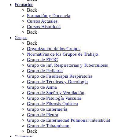
Formación
Back
Formación y Docencia
Cursos Actuales
Cursos Históricos
Back
Grupos
Back
Organización de los Grupos
Normativas de los Grupos de Trabajo
Grupo de EPOC
Grupo de Inf. Respiratorias y Tuberculosis
Grupo de Pediatría
Grupo de Fisioterapia Respiratoria
Grupo de Técnicas y Oncología
Grupo de Asma
Grupo de Sueño y Ventilación
Grupo de Patología Vascular
Grupo de Fibrosis Quística
Grupo de Enfermería
Grupo de Pleura
Grupo de Enfermedad Pulmonar Intersticial
Grupo de Tabaquismo
Back
Congresos