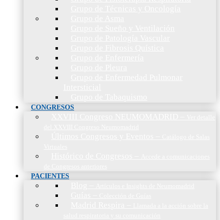
Grupo de Técnicas y Oncología
Grupo de Asma
Grupo de Sueño y Ventilación
Grupo de Patología Vascular
Grupo de Fibrosis Quística
Grupo de Enfermería
Grupo de Pleura
Grupo de Enfermedad Pulmonar
Intersticial
Grupo de Tabaquismo
CONGRESOS
XXVIII Congreso NEUMOMADRID
–
Ver detalle
del XXVIII Congreso Neumomadrid
Últimos Congresos y Eventos
–
Catálogo de Salas
Virtuales
Histórico de Congresos
–
Accede a comunicaciones
de Congresos anteriores
PACIENTES
Blog
–
Artículos e Insights de Neumomadrid
Guías
–
Colección de Guías
Madrid Respira
–
Llamada a la acción sobre la
salud respiratoria y su comunicación