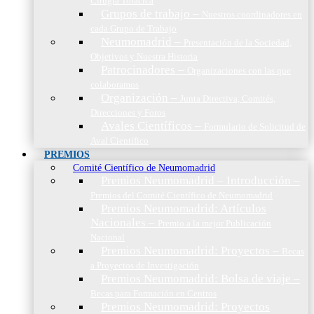
Cirugía Torácica
Grupos de trabajo
–
Nuestros coordinadores en
cada Grupo de Trabajo
Neumomadrid
–
Presentación de la Sociedad,
Objetivos y Nuestra Historia
Patrocinadores
–
Organizaciones con las que
colaboramos
Organización
–
Junta Directiva, Comités,
Direcciones y Foros
Avales Científicos
–
Formulario de Solicitud de
Aval Científico
PREMIOS
Comité Científico de Neumomadrid
Premios Neumomadrid – Introducción
–
Premios del Comité Científico de Neumomadrid
Premios Neumomadrid: Artículos
Nacionales
–
Premio a la mejor Publicación
Nacional
Premios Neumomadrid: Proyectos
–
Becas
a Proyectos de Investigación
Premios Neumomadrid: Bolsa de viaje
–
Becas para Formación en Centros
Premios Neumomadrid: Proyectos