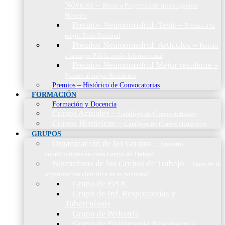
Nóveles
–
Becas a Proyectos de Investigación
Nóveles
Premios Neumomadrid: Tesis
–
Premio a la
mejor Tesis Doctoral
Premios Neumomadrid: Artículos
–
Premio
a la mejor Publicación Internacional
Premios Neumomadrid Mejor residente
–
Premio al mejor Residente
Premios – Histórico de Convocatorias
FORMACIÓN
Formación y Docencia
Cursos Actuales
–
Catálogo de Cursos Actuales
Cursos Históricos
–
Catálogo de Cursos Históricos
GRUPOS
Organización de los Grupos
–
Nuestros
coordinadores en cada Grupo de Trabajo
Normativas de los Grupos de Trabajo
–
Base de la
organización científica de la Sociedad
Grupo de EPOC
Grupo de Inf. Respiratorias y
Tuberculosis
Grupo de Pediatría
Grupo de Fisioterapia Respiratoria