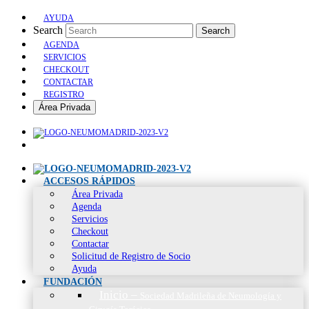
AYUDA
Search
Search
AGENDA
SERVICIOS
CHECKOUT
CONTACTAR
REGISTRO
Área Privada
ACCESOS RÁPIDOS
Área Privada
Agenda
Servicios
Checkout
Contactar
Solicitud de Registro de Socio
Ayuda
FUNDACIÓN
Inicio
–
Sociedad Madrileña de Neumología y