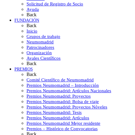
Solicitud de Registro de Socio
Ayuda
Back
FUNDACIÓN
Back
Inicio
Grupos de trabajo
Neumomadrid
Patrocinadores
Organización
Avales Científicos
Back
PREMIOS
Back
Comité Científico de Neumomadrid
Premios Neumomadrid – Introducción
Premios Neumomadrid: Artículos Nacionales
Premios Neumomadrid: Proyectos
Premios Neumomadrid: Bolsa de viaje
Premios Neumomadrid: Proyectos Nóveles
Premios Neumomadrid: Tesis
Premios Neumomadrid: Artículos
Premios Neumomadrid Mejor residente
Premios – Histórico de Convocatorias
Back