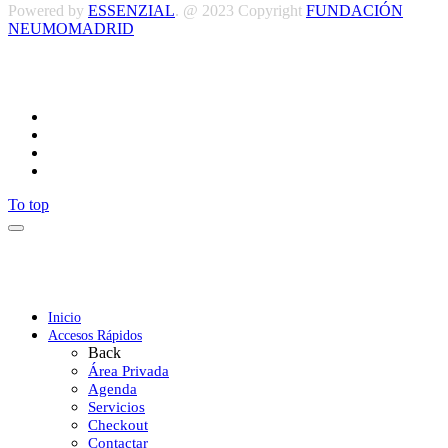
Powered by
ESSENZIAL
. @ 2023 Copyright
FUNDACIÓN
NEUMOMADRID
Síguenos
To top
Inicio
Accesos Rápidos
Back
Área Privada
Agenda
Servicios
Checkout
Contactar