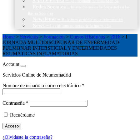
Sala de Prensa
–
Neumomadrid en los Medios
Redes Sociales
–
Interacciones de la Sociedad en las
Redes Sociales
Newsletter
–
Boletines periódicos de información
News
–
Las últimas noticias de la fundación
Home
>
Servicios
>
Formación
>
Cursos Históricos
>
2016
>
I
JORNADA MULTIDISCIPLINAR DE ENFERMEDAD
PULMONAR INTERSTICIAL Y ENFERMEDDADES
REUMÁTICAS INFLAMATORIAS
Account
Servicios Online de Neumomadrid
Nombre de usuario o correo electrónico
*
Contraseña
*
Recuérdame
Acceso
¿Olvidaste la contraseña?