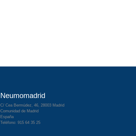
Neumomadrid
C/ Cea Bermúdez, 46, 28003 Madrid
Comunidad de Madrid
España
Teléfono: 915 64 35 25