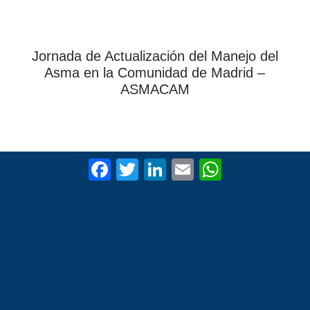
Jornada de Actualización del Manejo del
Asma en la Comunidad de Madrid –
ASMACAM
F
T
Li
E
W
a
wi
n
m
h
c
tt
k
ail
at
e
er
e
s
b
dI
A
o
n
p
o
p