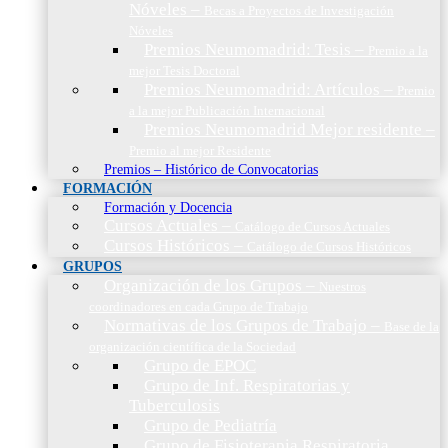
Nóveles
–
Becas a Proyectos de Investigación
Nóveles
Premios Neumomadrid: Tesis
–
Premio a la
mejor Tesis Doctoral
Premios Neumomadrid: Artículos
–
Premio
a la mejor Publicación Internacional
Premios Neumomadrid Mejor residente
–
Premio al mejor Residente
Premios – Histórico de Convocatorias
FORMACIÓN
Formación y Docencia
Cursos Actuales
–
Catálogo de Cursos Actuales
Cursos Históricos
–
Catálogo de Cursos Históricos
GRUPOS
Organización de los Grupos
–
Nuestros
coordinadores en cada Grupo de Trabajo
Normativas de los Grupos de Trabajo
–
Base de la
organización científica de la Sociedad
Grupo de EPOC
Grupo de Inf. Respiratorias y
Tuberculosis
Grupo de Pediatría
Grupo de Fisioterapia Respiratoria