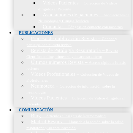
Vídeos Pacientes
–
Colección de Vídeos
dirigidos al Paciente
Asociaciones de pacientes
–
Asociaciones de
Neumología y Cirugía Torácica
Contactar
–
Póngase en contacto con nosotros
PUBLICACIONES
Proceso de publicación Revista
–
Conoce y
participa con nuestra revista
Revista de Patología Respiratoria
–
Revista
Científica online, trimestral y de acceso abierto
Últimos números Revista
–
Acceso rápido a lo más
reciente
Vídeos Profesionales
–
Colección de Vídeos de
Profesionales
Neumoteca
–
Colección de información sobre la
neumología
Vídeos Pacientes
–
Colección de Vídeos dirigidos al
Pacientes
COMUNICACIÓN
Blog
–
Artículos e Insights de Neumomadrid
Madrid Respira
–
Llamada a la acción sobre la salud
respiratoria y su comunicación