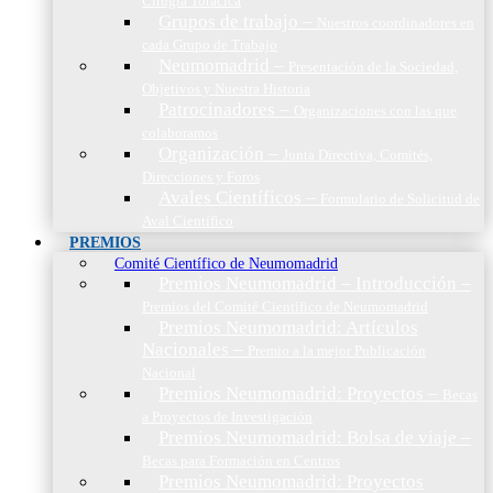
Cirugía Torácica
Grupos de trabajo
–
Nuestros coordinadores en
cada Grupo de Trabajo
Neumomadrid
–
Presentación de la Sociedad,
Objetivos y Nuestra Historia
Patrocinadores
–
Organizaciones con las que
colaboramos
Organización
–
Junta Directiva, Comités,
Direcciones y Foros
Avales Científicos
–
Formulario de Solicitud de
Aval Científico
PREMIOS
Comité Científico de Neumomadrid
Premios Neumomadrid – Introducción
–
Premios del Comité Científico de Neumomadrid
Premios Neumomadrid: Artículos
Nacionales
–
Premio a la mejor Publicación
Nacional
Premios Neumomadrid: Proyectos
–
Becas
a Proyectos de Investigación
Premios Neumomadrid: Bolsa de viaje
–
Becas para Formación en Centros
Premios Neumomadrid: Proyectos