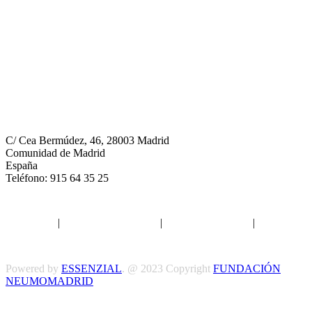
Neumomadrid
C/ Cea Bermúdez, 46, 28003 Madrid
Comunidad de Madrid
España
Teléfono: 915 64 35 25
Aviso legal
|
Política de privacidad
|
Política de Cookies
|
Términos
y Condiciones
Powered by
ESSENZIAL
. @ 2023 Copyright
FUNDACIÓN
NEUMOMADRID