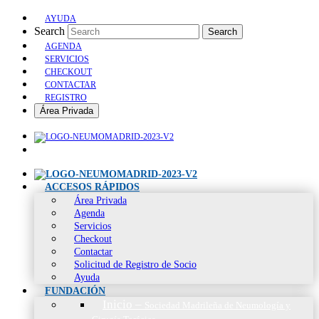
AYUDA
Search
Search
AGENDA
SERVICIOS
CHECKOUT
CONTACTAR
REGISTRO
Área Privada
ACCESOS RÁPIDOS
Área Privada
Agenda
Servicios
Checkout
Contactar
Solicitud de Registro de Socio
Ayuda
FUNDACIÓN
Inicio
–
Sociedad Madrileña de Neumología y