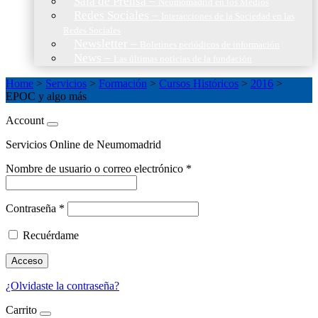
Sala de Prensa
–
Neumomadrid en los Medios
Redes Sociales
–
Interacciones de la Sociedad en las
Redes Sociales
Newsletter
–
Boletines periódicos de información
News
–
Las últimas noticias de la fundación
Home
>
Servicios
>
Formación
>
Cursos Históricos
>
2016
>
EPOC y algo más
Account
Servicios Online de Neumomadrid
Nombre de usuario o correo electrónico
*
Contraseña
*
Recuérdame
Acceso
¿Olvidaste la contraseña?
Carrito