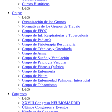
Cursos Históricos
Back
Grupos
Back
Organización de los Grupos
Normativas de los Grupos de Trabajo
Grupo de EPOC
Grupo de Inf. Respiratorias y Tuberculosis
Grupo de Pediatría
Grupo de Fisioterapia Respiratoria
Grupo de Técnicas y Oncología
Grupo de Asma
Grupo de Sueño y Ventilación
Grupo de Patología Vascular
Grupo de Fibrosis Quística
Grupo de Enfermería
Grupo de Pleura
Grupo de Enfermedad Pulmonar Intersticial
Grupo de Tabaquismo
Back
Congresos
Back
XXVIII Congreso NEUMOMADRID
Últimos Congresos y Eventos
Histórico de Congresos