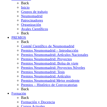
Back
Inicio
Grupos de trabajo
Neumomadrid
Patrocinadores
Organización
Avales Científicos
Back
PREMIOS
Back
Comité Científico de Neumomadrid
Premios Neumomadrid – Introducción
Premios Neumomadrid: Artículos Nacionales
Premios Neumomadrid: Proyectos
Premios Neumomadrid: Bolsa de viaje
Premios Neumomadrid: Proyectos Nóveles
Premios Neumomadrid: Tesis
Premios Neumomadrid: Artículos
Premios Neumomadrid Mejor residente
Premios – Histórico de Convocatorias
Back
Formación
Back
Formación y Docencia
Cursos Actuales