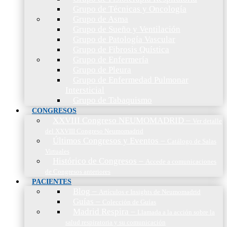
Grupo de Técnicas y Oncología
Grupo de Asma
Grupo de Sueño y Ventilación
Grupo de Patología Vascular
Grupo de Fibrosis Quística
Grupo de Enfermería
Grupo de Pleura
Grupo de Enfermedad Pulmonar
Intersticial
Grupo de Tabaquismo
CONGRESOS
XXVIII Congreso NEUMOMADRID
–
Ver detalle
del XXVIII Congreso Neumomadrid
Últimos Congresos y Eventos
–
Catálogo de Salas
Virtuales
Histórico de Congresos
–
Accede a comunicaciones
de Congresos anteriores
PACIENTES
Blog
–
Artículos e Insights de Neumomadrid
Guías
–
Colección de Guías
Madrid Respira
–
Llamada a la acción sobre la
salud respiratoria y su comunicación