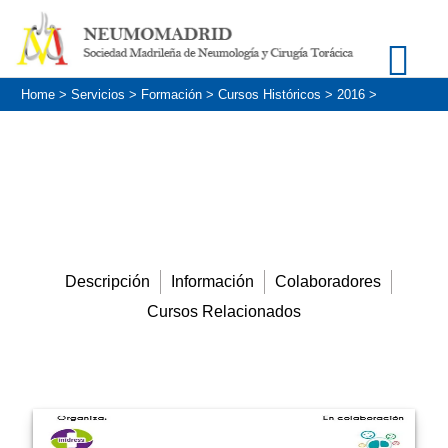
Home
>
Servicios
>
Formación
>
Cursos Históricos
>
2016
>
CINE-FÓRUM SOLIDARIO
Descripción
Información
Colaboradores
Cursos Relacionados