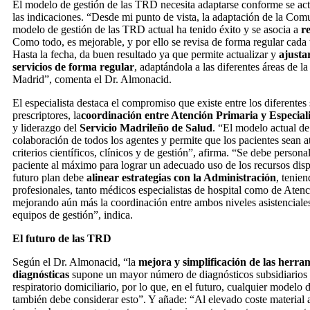
El modelo de gestión de las TRD necesita adaptarse conforme se actu
las indicaciones. “Desde mi punto de vista, la adaptación de la Co
modelo de gestión de las TRD actual ha tenido éxito y se asocia a
re
Como todo, es mejorable, y por ello se revisa de forma regular cada 
Hasta la fecha, da buen resultado ya que permite actualizar y
ajusta
servicios de forma regular
, adaptándola a las diferentes áreas de 
Madrid”, comenta el Dr. Almonacid.
El especialista destaca el compromiso que existe entre los diferentes 
prescriptores, la
coordinación entre Atención Primaria y Especial
y liderazgo del
Servicio Madrileño de Salud
. “El modelo actual de
colaboración de todos los agentes y permite que los pacientes sean a
criterios científicos, clínicos y de gestión”, afirma. “Se debe personal
paciente al máximo para lograr un adecuado uso de los recursos dis
futuro plan debe
alinear estrategias con la Administración
, tenien
profesionales, tanto médicos especialistas de hospital como de Atenc
mejorando aún más la coordinación entre ambos niveles asistenciale
equipos de gestión”, indica.
El futuro de las TRD
Según el Dr. Almonacid, “la
mejora y simplificación de las herra
diagnósticas
supone un mayor número de diagnósticos subsidiarios 
respiratorio domiciliario, por lo que, en el futuro, cualquier modelo d
también debe considerar esto”. Y añade: “Al elevado coste material a