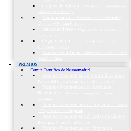
Cirugía Torácica
Grupos de trabajo
–
Nuestros coordinadores en
cada Grupo de Trabajo
Neumomadrid
–
Presentación de la Sociedad,
Objetivos y Nuestra Historia
Patrocinadores
–
Organizaciones con las que
colaboramos
Organización
–
Junta Directiva, Comités,
Direcciones y Foros
Avales Científicos
–
Formulario de Solicitud de
Aval Científico
PREMIOS
Comité Científico de Neumomadrid
Premios Neumomadrid – Introducción
–
Premios del Comité Científico de Neumomadrid
Premios Neumomadrid: Artículos
Nacionales
–
Premio a la mejor Publicación
Nacional
Premios Neumomadrid: Proyectos
–
Becas
a Proyectos de Investigación
Premios Neumomadrid: Bolsa de viaje
–
Becas para Formación en Centros
Premios Neumomadrid: Proyectos