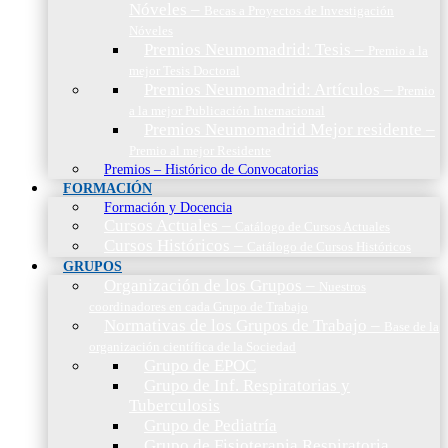
Nóveles
–
Becas a Proyectos de Investigación
Nóveles
Premios Neumomadrid: Tesis
–
Premio a la
mejor Tesis Doctoral
Premios Neumomadrid: Artículos
–
Premio
a la mejor Publicación Internacional
Premios Neumomadrid Mejor residente
–
Premio al mejor Residente
Premios – Histórico de Convocatorias
FORMACIÓN
Formación y Docencia
Cursos Actuales
–
Catálogo de Cursos Actuales
Cursos Históricos
–
Catálogo de Cursos Históricos
GRUPOS
Organización de los Grupos
–
Nuestros
coordinadores en cada Grupo de Trabajo
Normativas de los Grupos de Trabajo
–
Base de la
organización científica de la Sociedad
Grupo de EPOC
Grupo de Inf. Respiratorias y
Tuberculosis
Grupo de Pediatría
Grupo de Fisioterapia Respiratoria