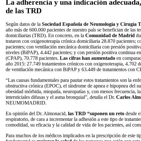
La adherencia y una indicación adecuada,
de las TRD
Según datos de la
Sociedad Española de Neumología y Cirugía T
año más de 600.000 pacientes de nuestro país se benefician de las ter
domiciliarias (TRD). En concreto, en la
Comunidad de Madrid
dur
trataron con oxigenoterapia crónica domiciliaria 28.870 pacientes; c
pacientes; con ventilación mecánica domiciliaria con presión positiv
niveles (BiPAP), 4.442 pacientes; y con presión positiva continua en 
(CPAP), 70.778 pacientes.
Las cifras han aumentado
en comparaci
año 2015: 27.749 tratamientos crónicos con oxigenoterapia, 4.702 de
de ventilación mecánica con BiPAP y 63.449 de tratamientos con 
“Las causas fundamentales para pautar estos tratamientos son la e
obstructiva crónica (EPOC), el síndrome de apnea e hipopnea del s
obesidad mórbida, miopatía, neuropatías y, con menos frecuencia, l
intersticiales difusas y el asma bronquial”, detalla el Dr.
Carlos Alm
NEUMOMADRID.
En opinión del Dr. Almonacid,
las TRD “suponen un reto
desde e
respiratorio, de cara a incrementar la adhesión a este tipo de tratami
comodidad, su eficacia y la calidad de vida de los pacientes, así com
Para muchos de los médicos implicados en la prescripción de este tipo