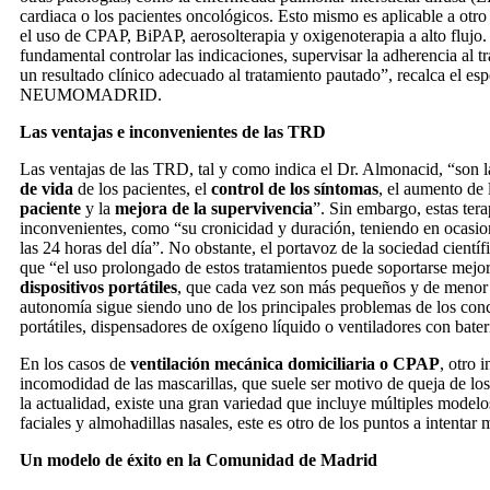
cardiaca o los pacientes oncológicos. Esto mismo es aplicable a otro
el uso de CPAP, BiPAP, aerosolterapia y oxigenoterapia a alto flujo. 
fundamental controlar las indicaciones, supervisar la adherencia al 
un resultado clínico adecuado al tratamiento pautado”, recalca el esp
NEUMOMADRID.
Las ventajas e inconvenientes de las TRD
Las ventajas de las TRD, tal y como indica el Dr. Almonacid, “son 
de vida
de los pacientes, el
control de los síntomas
, el aumento de
paciente
y la
mejora de la supervivencia
”. Sin embargo, estas ter
inconvenientes, como “su cronicidad y duración, teniendo en ocasion
las 24 horas del día”. No obstante, el portavoz de la sociedad cientí
que “el uso prolongado de estos tratamientos puede soportarse mejor
dispositivos portátiles
, que cada vez son más pequeños y de menor p
autonomía sigue siendo uno de los principales problemas de los con
portátiles, dispensadores de oxígeno líquido o ventiladores con bater
En los casos de
ventilación mecánica domiciliaria o CPAP
, otro 
incomodidad de las mascarillas, que suele ser motivo de queja de lo
la actualidad, existe una gran variedad que incluye múltiples modelo
faciales y almohadillas nasales, este es otro de los puntos a intentar
Un modelo de éxito en la Comunidad de Madrid