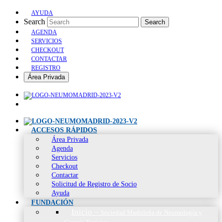
AYUDA
Search
Search
AGENDA
SERVICIOS
CHECKOUT
CONTACTAR
REGISTRO
Área Privada
ACCESOS RÁPIDOS
Área Privada
Agenda
Servicios
Checkout
Contactar
Solicitud de Registro de Socio
Ayuda
FUNDACIÓN
Inicio
–
Sociedad Madrileña de Neumología y