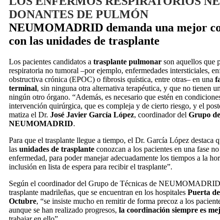
LOS ENFERMOS RESPIRATORIOS NE
DONANTES DE PULMÓN
NEUMOMADRID demanda una mejor coo
con las unidades de trasplante
Los pacientes candidatos a
trasplante pulmonar
son aquellos que p
respiratoria no tumoral –por ejemplo, enfermedades intersticiales, 
obstructiva crónica (EPOC) o fibrosis quística, entre otras– en una
f
terminal
, sin ninguna otra alternativa terapéutica, y que no tienen u
ningún otro órgano. “Además, es necesario que estén en condiciones 
intervención quirúrgica, que es compleja y de cierto riesgo, y el pos
matiza el Dr.
José Javier García López
, coordinador del
Grupo de
NEUMOMADRID
.
Para que el trasplante llegue a tiempo, el Dr. García López destaca q
las
unidades de trasplante
conozcan a los pacientes en una fase no
enfermedad, para poder manejar adecuadamente los tiempos a la hor
inclusión en lista de espera para recibir el trasplante”.
Según el coordinador del Grupo de Técnicas de NEUMOMADRID, 
trasplante madrileñas, que se encuentran en los hospitales
Puerta de
Octubre
, “se insiste mucho en remitir de forma precoz a los paciente
aunque se han realizado progresos,
la coordinación siempre es me
trabajar en ello”.