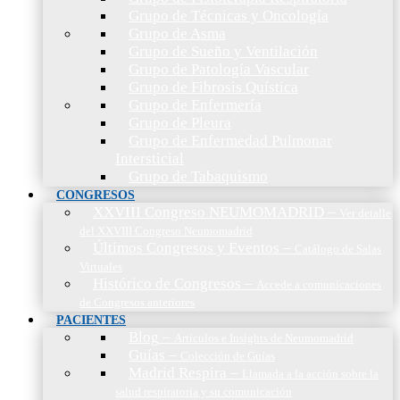
Grupo de Técnicas y Oncología
Grupo de Asma
Grupo de Sueño y Ventilación
Grupo de Patología Vascular
Grupo de Fibrosis Quística
Grupo de Enfermería
Grupo de Pleura
Grupo de Enfermedad Pulmonar
Intersticial
Grupo de Tabaquismo
CONGRESOS
XXVIII Congreso NEUMOMADRID
–
Ver detalle
del XXVIII Congreso Neumomadrid
Últimos Congresos y Eventos
–
Catálogo de Salas
Virtuales
Histórico de Congresos
–
Accede a comunicaciones
de Congresos anteriores
PACIENTES
Blog
–
Artículos e Insights de Neumomadrid
Guías
–
Colección de Guías
Madrid Respira
–
Llamada a la acción sobre la
salud respiratoria y su comunicación