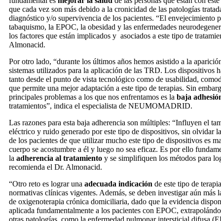
fundamental es
mejorar la salud
de las personas que están con este 
que cada vez son más debido a la cronicidad de las patologías trata
diagnóstico y/o supervivencia de los pacientes. “El envejecimiento p
tabaquismo, la EPOC, la obesidad y las enfermedades neurodegener
los factores que están implicados y asociados a este tipo de tratamien
Almonacid.
Por otro lado, “durante los últimos años hemos asistido a la aparici
sistemas utilizados para la aplicación de las TRD. Los dispositivos
tanto desde el punto de vista tecnológico como de usabilidad, comodi
que permite una mejor adaptación a este tipo de terapias. Sin embarg
principales problemas a los que nos enfrentamos es la
baja adhesió
tratamientos”, indica el especialista de NEUMOMADRID.
Las razones para esta baja adherencia son múltiples: “Influyen el t
eléctrico y ruido generado por este tipo de dispositivos, sin olvidar l
de los pacientes de que utilizar mucho este tipo de dispositivos es m
cuerpo se acostumbre a él y luego no sea eficaz. Es por ello fundame
la
adherencia al tratamiento
y se simplifiquen los métodos para log
recomienda el Dr. Almonacid.
“Otro reto es lograr una
adecuada indicación
de este tipo de terapi
normativas clínicas vigentes. Además, se deben investigar aún más la
de oxigenoterapia crónica domiciliaria, dado que la evidencia dispon
aplicada fundamentalmente a los pacientes con EPOC, extrapolándos
otras patologías, como la enfermedad pulmonar intersticial difusa (EP