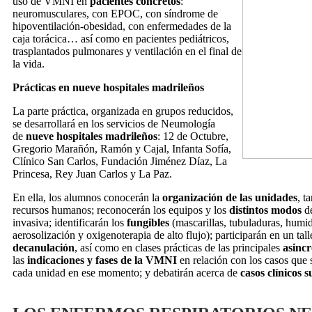
uso de VMNI en
pacientes concretos
:
neuromusculares, con EPOC, con síndrome de
hipoventilación-obesidad, con enfermedades de la
caja torácica… así como en pacientes pediátricos,
trasplantados pulmonares y ventilación en el final de
la vida.
Prácticas en nueve hospitales madrileños
La parte práctica, organizada en grupos reducidos,
se desarrollará en los servicios de Neumología
de
nueve hospitales madrileños
: 12 de Octubre,
Gregorio Marañón, Ramón y Cajal, Infanta Sofía,
Clínico San Carlos, Fundación Jiménez Díaz, La
Princesa, Rey Juan Carlos y La Paz.
En ella, los alumnos conocerán la
organización de las unidades
, t
recursos humanos; reconocerán los equipos y los
distintos modos
de
invasiva; identificarán los
fungibles
(mascarillas, tubuladuras, humid
aerosolización y oxigenoterapia de alto flujo); participarán en un tal
decanulación
, así como en clases prácticas de las principales
asincr
las
indicaciones y fases de la VMNI
en relación con los casos que 
cada unidad en ese momento; y debatirán acerca de
casos clínicos