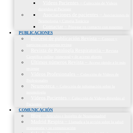
Vídeos Pacientes
–
Colección de Vídeos
dirigidos al Paciente
Asociaciones de pacientes
–
Asociaciones de
Neumología y Cirugía Torácica
Contactar
–
Póngase en contacto con nosotros
PUBLICACIONES
Proceso de publicación Revista
–
Conoce y
participa con nuestra revista
Revista de Patología Respiratoria
–
Revista
Científica online, trimestral y de acceso abierto
Últimos números Revista
–
Acceso rápido a lo más
reciente
Vídeos Profesionales
–
Colección de Vídeos de
Profesionales
Neumoteca
–
Colección de información sobre la
neumología
Vídeos Pacientes
–
Colección de Vídeos dirigidos al
Pacientes
COMUNICACIÓN
Blog
–
Artículos e Insights de Neumomadrid
Madrid Respira
–
Llamada a la acción sobre la salud
respiratoria y su comunicación