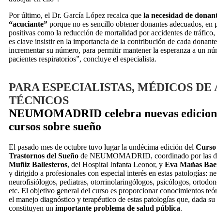
Por último, el Dr. García López recalca que
la necesidad de donan
“acuciante”
porque no es sencillo obtener donantes adecuados, en p
positivas como la reducción de mortalidad por accidentes de tráfico,
es clave insistir en la importancia de la contribución de cada donant
incrementar su número, para permitir mantener la esperanza a un nú
pacientes respiratorios”, concluye el especialista.
PARA ESPECIALISTAS, MÉDICOS DE 
TÉCNICOS
NEUMOMADRID celebra nuevas edicione
cursos sobre sueño
El pasado mes de octubre tuvo lugar la undécima edición del
Curso 
Trastornos del Sueño
de NEUMOMADRID, coordinado por las d
Muñiz Ballesteros
, del Hospital Infanta Leonor, y
Eva Mañas Bae
y dirigido a profesionales con especial interés en estas patologías: 
neurofisiólogos, pediatras, otorrinolaringólogos, psicólogos, ortodonc
etc. El objetivo general del curso es proporcionar conocimientos teór
el manejo diagnóstico y terapéutico de estas patologías que, dada su
constituyen un
importante problema de salud pública
.