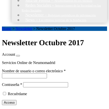
Sala de Prensa
–
Neumomadrid en los Medios
Redes Sociales
–
Interacciones de la Sociedad en las
Redes Sociales
Newsletter
–
Boletines periódicos de información
News
–
Las últimas noticias de la fundación
Home
>
Newsletter
>
Newsletter Octubre 2017
Newsletter Octubre 2017
Account
Servicios Online de Neumomadrid
Nombre de usuario o correo electrónico
*
Contraseña
*
Recuérdame
Acceso