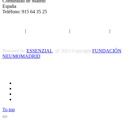
Comunidad de Madrid
España
Teléfono: 915 64 35 25
Aviso legal
|
Política de privacidad
|
Política de Cookies
|
Términos
y Condiciones
Powered by
ESSENZIAL
. @ 2023 Copyright
FUNDACIÓN
NEUMOMADRID
Síguenos
To top