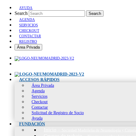
AYUDA
Search
Search
AGENDA
SERVICIOS
CHECKOUT
CONTACTAR
REGISTRO
Área Privada
ACCESOS RÁPIDOS
Área Privada
Agenda
Servicios
Checkout
Contactar
Solicitud de Registro de Socio
Ayuda
FUNDACIÓN
Inicio
–
Sociedad Madrileña de Neumología y Cirugí
Grupos de trabajo
–