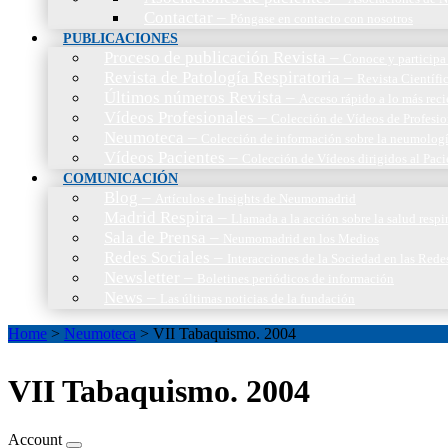
Contactar
–
Póngase en contacto con nosotros
PUBLICACIONES
Proceso de publicación Revista
–
Conoce y participa 
Revista de Patología Respiratoria
–
Revista Científic
Últimos números Revista
–
Acceso rápido a lo más reci
Vídeos Profesionales
–
Colección de Vídeos de Profesio
Neumoteca
–
Colección de información sobre la neumolog
Vídeos Pacientes
–
Colección de Vídeos dirigidos al Paci
COMUNICACIÓN
Blog
–
Artículos e Insights de Neumomadrid
Madrid Respira
–
Llamada a la acción sobre la salud resp
Sala de Prensa
–
Neumomadrid en los Medios
Redes Sociales
–
Interacciones de la Sociedad en las Rede
Newsletter
–
Boletines periódicos de información
News
–
Las últimas noticias de la fundación
Home
>
Neumoteca
>
VII Tabaquismo. 2004
VII Tabaquismo. 2004
Account