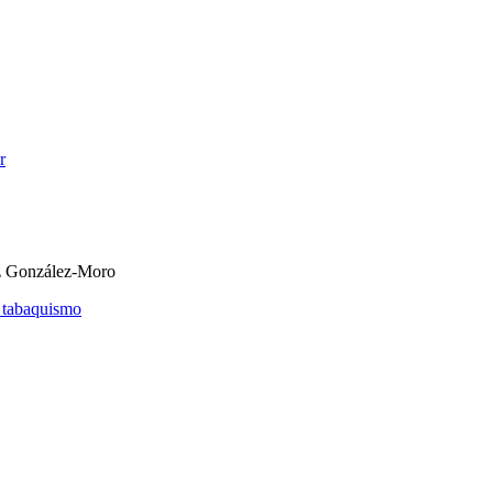
r
ez González-Moro
l tabaquismo