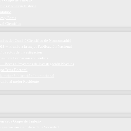
ada Grupo de Trabajo
ivos y Nuestra Historia
boramos
nes y Foros
val Científico
emios del Comité Científico de Neumomadrid
es
–
Premio a la mejor Publicación Nacional
Proyectos de Investigación
cas para Formación en Centros
–
Becas a Proyectos de Investigación Nóveles
jor Tesis Doctoral
la mejor Publicación Internacional
remio al mejor Residente
 en cada Grupo de Trabajo
organización científica de la Sociedad