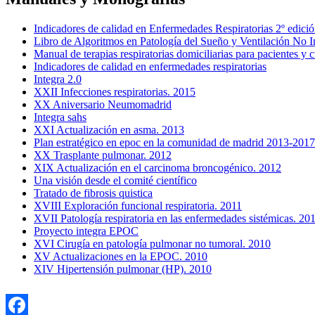
Indicadores de calidad en Enfermedades Respiratorias 2º edici
Libro de Algoritmos en Patología del Sueño y Ventilación No I
Manual de terapias respiratorias domiciliarias para pacientes y 
Indicadores de calidad en enfermedades respiratorias
Integra 2.0
XXII Infecciones respiratorias. 2015
XX Aniversario Neumomadrid
Integra sahs
XXI Actualización en asma. 2013
Plan estratégico en epoc en la comunidad de madrid 2013-2017
XX Trasplante pulmonar. 2012
XIX Actualización en el carcinoma broncogénico. 2012
Una visión desde el comité científico
Tratado de fibrosis quistica
XVIII Exploración funcional respiratoria. 2011
XVII Patología respiratoria en las enfermedades sistémicas. 20
Proyecto integra EPOC
XVI Cirugía en patología pulmonar no tumoral. 2010
XV Actualizaciones en la EPOC. 2010
XIV Hipertensión pulmonar (HP). 2010