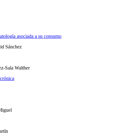
Patología asociada a su consumo
cid Sánchez
ez-Sala Walther
crónica
Miguel
rtín