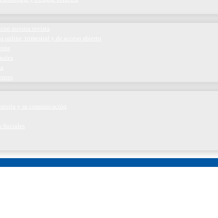
con nuestra revista
a online, trimestral y de acceso abierto
ente
nales
ía
entes
iratoria y su comunicación
s Sociales