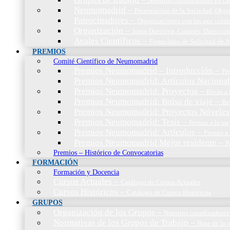
Nuestros coordinadores en c
Neumomadrid
–
Presentación de la Sociedad, Objet
Patrocinadores
–
Organizaciones con las que cola
Organización
–
Junta Directiva, Comités, Direccio
Avales Científicos
–
Formulario de Solicitud de A
PREMIOS
Comité Científico de Neumomadrid
Premios Neumomadrid – Introducción
–
Pr
Premios Neumomadrid: Artículos Nacional
Premios Neumomadrid: Proyectos
–
Becas a 
Premios Neumomadrid: Bolsa de viaje
–
Be
Premios Neumomadrid: Proyectos Nóveles
Premios Neumomadrid: Tesis
–
Premio a la me
Premios Neumomadrid: Artículos
–
Premio a 
Premios Neumomadrid Mejor residente
–
P
Premios – Histórico de Convocatorias
FORMACIÓN
Formación y Docencia
Cursos Actuales
–
Catálogo de Cursos Actuales
Cursos Históricos
–
Catálogo de Cursos Históricos
GRUPOS
Organización de los Grupos
–
Nuestros coordinadores
Normativas de los Grupos de Trabajo
–
Base de la 