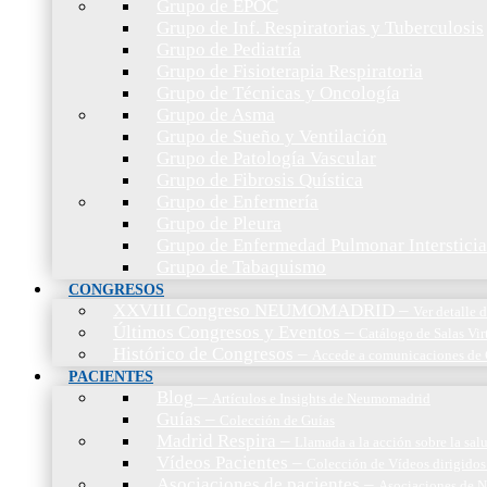
Grupo de EPOC
Grupo de Inf. Respiratorias y Tuberculosis
Grupo de Pediatría
Grupo de Fisioterapia Respiratoria
Grupo de Técnicas y Oncología
Grupo de Asma
Grupo de Sueño y Ventilación
Grupo de Patología Vascular
Grupo de Fibrosis Quística
Grupo de Enfermería
Grupo de Pleura
Grupo de Enfermedad Pulmonar Intersticia
Grupo de Tabaquismo
CONGRESOS
XXVIII Congreso NEUMOMADRID
–
Ver detalle
Últimos Congresos y Eventos
–
Catálogo de Salas Vir
Histórico de Congresos
–
Accede a comunicaciones de 
PACIENTES
Blog
–
Artículos e Insights de Neumomadrid
Guías
–
Colección de Guías
Madrid Respira
–
Llamada a la acción sobre la sal
Vídeos Pacientes
–
Colección de Vídeos dirigidos
Asociaciones de pacientes
–
Asociaciones de N