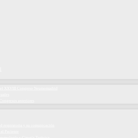
l
 del XXVIII Congreso Neumomadrid
tuales
Congresos anteriores
ud respiratoria y su comunicación
 al Paciente
eumología y Cirugía Torácica