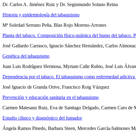
Dr. Carlos A. Jiménez Ruiz y Dr. Segismundo Solano Reina
Historia y epidemiología del tabaquismo
Mª Soledad Serrano Peña, Blas Rojo Moreno-Arrones
Planta del tabaco. Composición físico-química del humo del tabaco. 
José Gallardo Carrasco, Ignacio Sánchez Hernández, Carlos Almona
Genética del tabaquismo
Juan Luis Rodríguez Hermosa, Myriam Calle Rubio, José Luis Álvar
Dependencia por el tabaco. El tabaquismo como enfermedad adictiva 
José Ignacio de Granda Orive, Francisco Roig Vázquez
Prevención y educación sanitaria en el tabaquismo
Carmen Matesanz Ruiz, Eva de Santiago Delgado, Carmen Caro de 
Estudio clínico y diagnóstico del fumador
Ángela Ramos Pinedo, Barbara Steen, Mercedes García-Salmones Ma