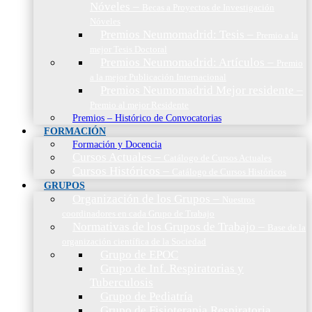
Nóveles
–
Becas a Proyectos de Investigación
Nóveles
Premios Neumomadrid: Tesis
–
Premio a la
mejor Tesis Doctoral
Premios Neumomadrid: Artículos
–
Premio
a la mejor Publicación Internacional
Premios Neumomadrid Mejor residente
–
Premio al mejor Residente
Premios – Histórico de Convocatorias
FORMACIÓN
Formación y Docencia
Cursos Actuales
–
Catálogo de Cursos Actuales
Cursos Históricos
–
Catálogo de Cursos Históricos
GRUPOS
Organización de los Grupos
–
Nuestros
coordinadores en cada Grupo de Trabajo
Normativas de los Grupos de Trabajo
–
Base de la
organización científica de la Sociedad
Grupo de EPOC
Grupo de Inf. Respiratorias y
Tuberculosis
Grupo de Pediatría
Grupo de Fisioterapia Respiratoria