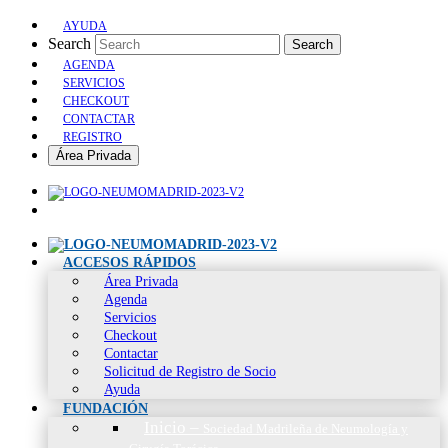
AYUDA
Search
Search
AGENDA
SERVICIOS
CHECKOUT
CONTACTAR
REGISTRO
Área Privada
ACCESOS RÁPIDOS
Área Privada
Agenda
Servicios
Checkout
Contactar
Solicitud de Registro de Socio
Ayuda
FUNDACIÓN
Inicio
–
Sociedad Madrileña de Neumología y