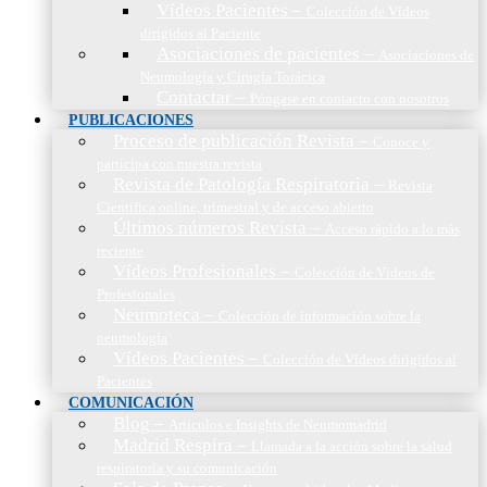
Vídeos Pacientes
–
Colección de Vídeos
dirigidos al Paciente
Asociaciones de pacientes
–
Asociaciones de
Neumología y Cirugía Torácica
Contactar
–
Póngase en contacto con nosotros
PUBLICACIONES
Proceso de publicación Revista
–
Conoce y
participa con nuestra revista
Revista de Patología Respiratoria
–
Revista
Científica online, trimestral y de acceso abierto
Últimos números Revista
–
Acceso rápido a lo más
reciente
Vídeos Profesionales
–
Colección de Vídeos de
Profesionales
Neumoteca
–
Colección de información sobre la
neumología
Vídeos Pacientes
–
Colección de Vídeos dirigidos al
Pacientes
COMUNICACIÓN
Blog
–
Artículos e Insights de Neumomadrid
Madrid Respira
–
Llamada a la acción sobre la salud
respiratoria y su comunicación