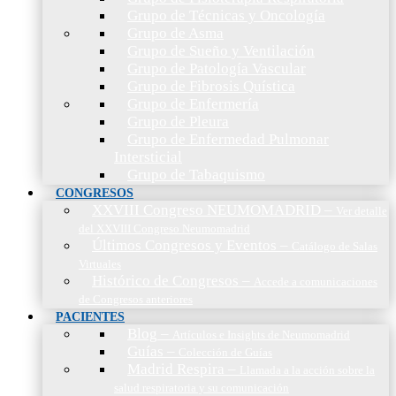
Grupo de Técnicas y Oncología
Grupo de Asma
Grupo de Sueño y Ventilación
Grupo de Patología Vascular
Grupo de Fibrosis Quística
Grupo de Enfermería
Grupo de Pleura
Grupo de Enfermedad Pulmonar
Intersticial
Grupo de Tabaquismo
CONGRESOS
XXVIII Congreso NEUMOMADRID
–
Ver detalle
del XXVIII Congreso Neumomadrid
Últimos Congresos y Eventos
–
Catálogo de Salas
Virtuales
Histórico de Congresos
–
Accede a comunicaciones
de Congresos anteriores
PACIENTES
Blog
–
Artículos e Insights de Neumomadrid
Guías
–
Colección de Guías
Madrid Respira
–
Llamada a la acción sobre la
salud respiratoria y su comunicación