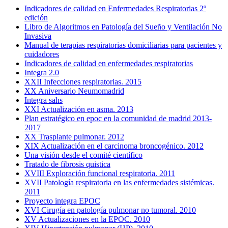
Indicadores de calidad en Enfermedades Respiratorias 2º
edición
Libro de Algoritmos en Patología del Sueño y Ventilación No
Invasiva
Manual de terapias respiratorias domiciliarias para pacientes y
cuidadores
Indicadores de calidad en enfermedades respiratorias
Integra 2.0
XXII Infecciones respiratorias. 2015
XX Aniversario Neumomadrid
Integra sahs
XXI Actualización en asma. 2013
Plan estratégico en epoc en la comunidad de madrid 2013-
2017
XX Trasplante pulmonar. 2012
XIX Actualización en el carcinoma broncogénico. 2012
Una visión desde el comité científico
Tratado de fibrosis quistica
XVIII Exploración funcional respiratoria. 2011
XVII Patología respiratoria en las enfermedades sistémicas.
2011
Proyecto integra EPOC
XVI Cirugía en patología pulmonar no tumoral. 2010
XV Actualizaciones en la EPOC. 2010