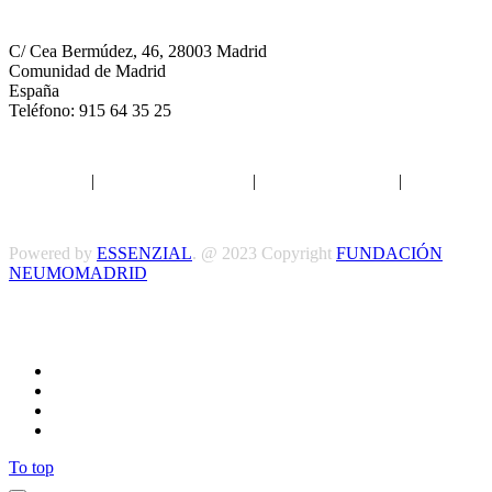
Neumomadrid
C/ Cea Bermúdez, 46, 28003 Madrid
Comunidad de Madrid
España
Teléfono: 915 64 35 25
Aviso legal
|
Política de privacidad
|
Política de Cookies
|
Términos
y Condiciones
Powered by
ESSENZIAL
. @ 2023 Copyright
FUNDACIÓN
NEUMOMADRID
Síguenos
To top