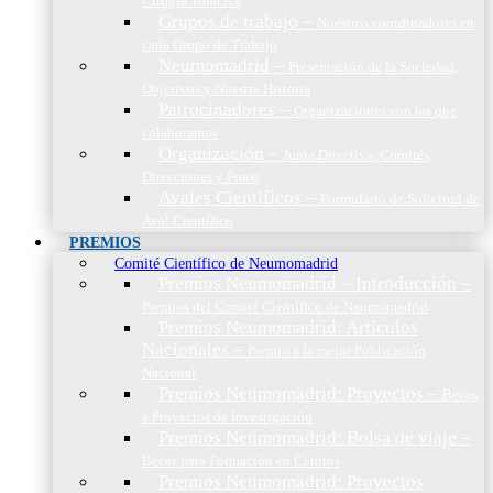
Cirugía Torácica
Grupos de trabajo
–
Nuestros coordinadores en
cada Grupo de Trabajo
Neumomadrid
–
Presentación de la Sociedad,
Objetivos y Nuestra Historia
Patrocinadores
–
Organizaciones con las que
colaboramos
Organización
–
Junta Directiva, Comités,
Direcciones y Foros
Avales Científicos
–
Formulario de Solicitud de
Aval Científico
PREMIOS
Comité Científico de Neumomadrid
Premios Neumomadrid – Introducción
–
Premios del Comité Científico de Neumomadrid
Premios Neumomadrid: Artículos
Nacionales
–
Premio a la mejor Publicación
Nacional
Premios Neumomadrid: Proyectos
–
Becas
a Proyectos de Investigación
Premios Neumomadrid: Bolsa de viaje
–
Becas para Formación en Centros
Premios Neumomadrid: Proyectos