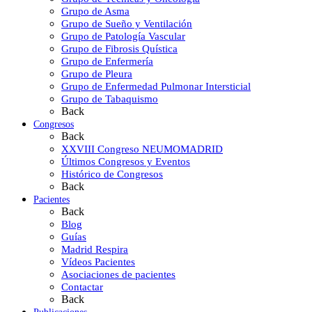
Grupo de Asma
Grupo de Sueño y Ventilación
Grupo de Patología Vascular
Grupo de Fibrosis Quística
Grupo de Enfermería
Grupo de Pleura
Grupo de Enfermedad Pulmonar Intersticial
Grupo de Tabaquismo
Back
Congresos
Back
XXVIII Congreso NEUMOMADRID
Últimos Congresos y Eventos
Histórico de Congresos
Back
Pacientes
Back
Blog
Guías
Madrid Respira
Vídeos Pacientes
Asociaciones de pacientes
Contactar
Back