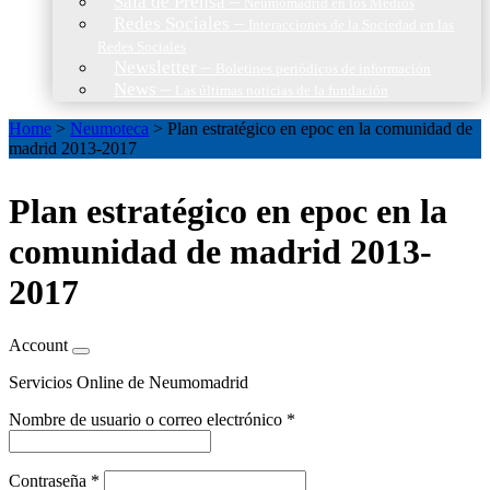
Sala de Prensa
–
Neumomadrid en los Medios
Redes Sociales
–
Interacciones de la Sociedad en las
Redes Sociales
Newsletter
–
Boletines periódicos de información
News
–
Las últimas noticias de la fundación
Home
>
Neumoteca
>
Plan estratégico en epoc en la comunidad de
madrid 2013-2017
Plan estratégico en epoc en la
comunidad de madrid 2013-
2017
Account
Servicios Online de Neumomadrid
Nombre de usuario o correo electrónico
*
Contraseña
*