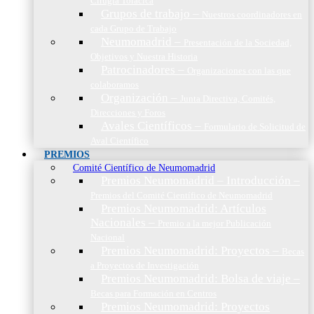
Cirugía Torácica
Grupos de trabajo
–
Nuestros coordinadores en
cada Grupo de Trabajo
Neumomadrid
–
Presentación de la Sociedad,
Objetivos y Nuestra Historia
Patrocinadores
–
Organizaciones con las que
colaboramos
Organización
–
Junta Directiva, Comités,
Direcciones y Foros
Avales Científicos
–
Formulario de Solicitud de
Aval Científico
PREMIOS
Comité Científico de Neumomadrid
Premios Neumomadrid – Introducción
–
Premios del Comité Científico de Neumomadrid
Premios Neumomadrid: Artículos
Nacionales
–
Premio a la mejor Publicación
Nacional
Premios Neumomadrid: Proyectos
–
Becas
a Proyectos de Investigación
Premios Neumomadrid: Bolsa de viaje
–
Becas para Formación en Centros
Premios Neumomadrid: Proyectos