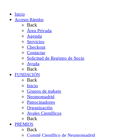
Inicio
Accesos Rápidos
Back
Área Privada
Agenda
Servicios
Checkout
Contactar
Solicitud de Registro de Socio
Ayuda
Back
FUNDACIÓN
Back
Inicio
Grupos de trabajo
Neumomadrid
Patrocinadores
Organización
Avales Científicos
Back
PREMIOS
Back
Comité Científico de Neumomadrid