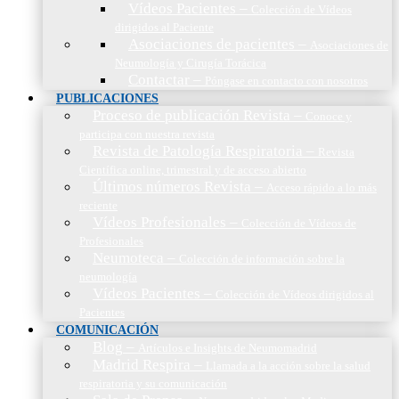
Vídeos Pacientes
–
Colección de Vídeos
dirigidos al Paciente
Asociaciones de pacientes
–
Asociaciones de
Neumología y Cirugía Torácica
Contactar
–
Póngase en contacto con nosotros
PUBLICACIONES
Proceso de publicación Revista
–
Conoce y
participa con nuestra revista
Revista de Patología Respiratoria
–
Revista
Científica online, trimestral y de acceso abierto
Últimos números Revista
–
Acceso rápido a lo más
reciente
Vídeos Profesionales
–
Colección de Vídeos de
Profesionales
Neumoteca
–
Colección de información sobre la
neumología
Vídeos Pacientes
–
Colección de Vídeos dirigidos al
Pacientes
COMUNICACIÓN
Blog
–
Artículos e Insights de Neumomadrid
Madrid Respira
–
Llamada a la acción sobre la salud
respiratoria y su comunicación