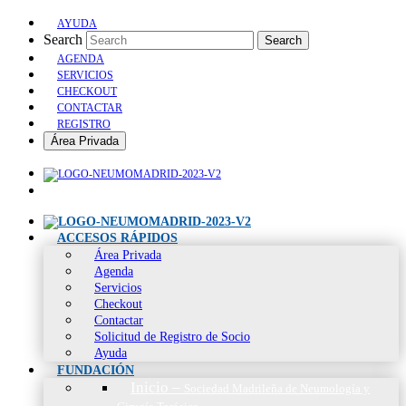
AYUDA
Search
Search
AGENDA
SERVICIOS
CHECKOUT
CONTACTAR
REGISTRO
Área Privada
ACCESOS RÁPIDOS
Área Privada
Agenda
Servicios
Checkout
Contactar
Solicitud de Registro de Socio
Ayuda
FUNDACIÓN
Inicio
–
Sociedad Madrileña de Neumología y