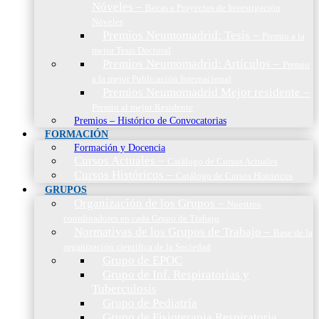
Nóveles
–
Becas a Proyectos de Investigación
Nóveles
Premios Neumomadrid: Tesis
–
Premio a la
mejor Tesis Doctoral
Premios Neumomadrid: Artículos
–
Premio
a la mejor Publicación Internacional
Premios Neumomadrid Mejor residente
–
Premio al mejor Residente
Premios – Histórico de Convocatorias
FORMACIÓN
Formación y Docencia
Cursos Actuales
–
Catálogo de Cursos Actuales
Cursos Históricos
–
Catálogo de Cursos Históricos
GRUPOS
Organización de los Grupos
–
Nuestros
coordinadores en cada Grupo de Trabajo
Normativas de los Grupos de Trabajo
–
Base de la
organización científica de la Sociedad
Grupo de EPOC
Grupo de Inf. Respiratorias y
Tuberculosis
Grupo de Pediatría
Grupo de Fisioterapia Respiratoria