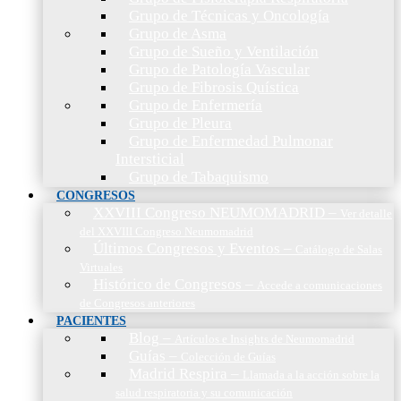
Grupo de Técnicas y Oncología
Grupo de Asma
Grupo de Sueño y Ventilación
Grupo de Patología Vascular
Grupo de Fibrosis Quística
Grupo de Enfermería
Grupo de Pleura
Grupo de Enfermedad Pulmonar
Intersticial
Grupo de Tabaquismo
CONGRESOS
XXVIII Congreso NEUMOMADRID
–
Ver detalle
del XXVIII Congreso Neumomadrid
Últimos Congresos y Eventos
–
Catálogo de Salas
Virtuales
Histórico de Congresos
–
Accede a comunicaciones
de Congresos anteriores
PACIENTES
Blog
–
Artículos e Insights de Neumomadrid
Guías
–
Colección de Guías
Madrid Respira
–
Llamada a la acción sobre la
salud respiratoria y su comunicación