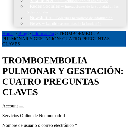
Sala de Prensa
–
Neumomadrid en los Medios
Redes Sociales
–
Interacciones de la Sociedad en las
Redes Sociales
Newsletter
–
Boletines periódicos de información
News
–
Las últimas noticias de la fundación
Home
>
Blog
>
Información
>
TROMBOEMBOLIA
PULMONAR Y GESTACIÓN: CUATRO PREGUNTAS
CLAVES
TROMBOEMBOLIA
PULMONAR Y GESTACIÓN:
CUATRO PREGUNTAS
CLAVES
Account
Servicios Online de Neumomadrid
Nombre de usuario o correo electrónico
*