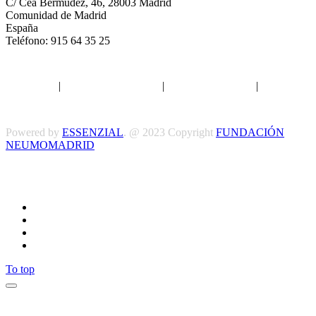
C/ Cea Bermúdez, 46, 28003 Madrid
Comunidad de Madrid
España
Teléfono: 915 64 35 25
Aviso legal
|
Política de privacidad
|
Política de Cookies
|
Términos
y Condiciones
Powered by
ESSENZIAL
. @ 2023 Copyright
FUNDACIÓN
NEUMOMADRID
Síguenos
To top