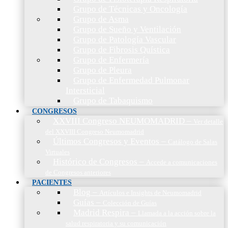
Grupo de Técnicas y Oncología
Grupo de Asma
Grupo de Sueño y Ventilación
Grupo de Patología Vascular
Grupo de Fibrosis Quística
Grupo de Enfermería
Grupo de Pleura
Grupo de Enfermedad Pulmonar
Intersticial
Grupo de Tabaquismo
CONGRESOS
XXVIII Congreso NEUMOMADRID
–
Ver detalle
del XXVIII Congreso Neumomadrid
Últimos Congresos y Eventos
–
Catálogo de Salas
Virtuales
Histórico de Congresos
–
Accede a comunicaciones
de Congresos anteriores
PACIENTES
Blog
–
Artículos e Insights de Neumomadrid
Guías
–
Colección de Guías
Madrid Respira
–
Llamada a la acción sobre la
salud respiratoria y su comunicación