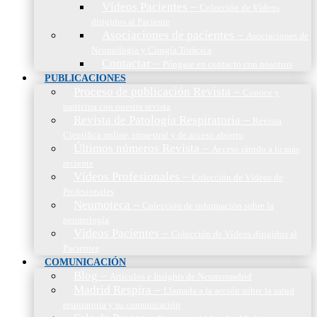
Vídeos Pacientes
–
Colección de Vídeos
dirigidos al Paciente
Asociaciones de pacientes
–
Asociaciones de
Neumología y Cirugía Torácica
Contactar
–
Póngase en contacto con nosotros
PUBLICACIONES
Proceso de publicación Revista
–
Conoce y
participa con nuestra revista
Revista de Patología Respiratoria
–
Revista
Científica online, trimestral y de acceso abierto
Últimos números Revista
–
Acceso rápido a lo más
reciente
Vídeos Profesionales
–
Colección de Vídeos de
Profesionales
Neumoteca
–
Colección de información sobre la
neumología
Vídeos Pacientes
–
Colección de Vídeos dirigidos al
Pacientes
COMUNICACIÓN
Blog
–
Artículos e Insights de Neumomadrid
Madrid Respira
–
Llamada a la acción sobre la salud
respiratoria y su comunicación