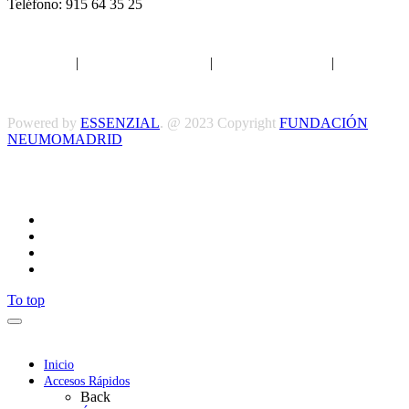
Teléfono: 915 64 35 25
Aviso legal
|
Política de privacidad
|
Política de Cookies
|
Términos
y Condiciones
Powered by
ESSENZIAL
. @ 2023 Copyright
FUNDACIÓN
NEUMOMADRID
Síguenos
To top
Inicio
Accesos Rápidos
Back