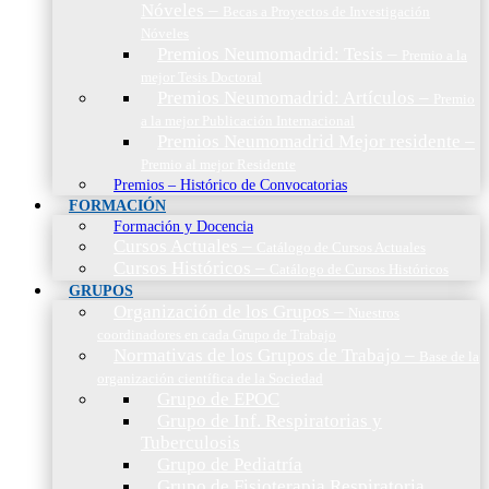
Nóveles
–
Becas a Proyectos de Investigación
Nóveles
Premios Neumomadrid: Tesis
–
Premio a la
mejor Tesis Doctoral
Premios Neumomadrid: Artículos
–
Premio
a la mejor Publicación Internacional
Premios Neumomadrid Mejor residente
–
Premio al mejor Residente
Premios – Histórico de Convocatorias
FORMACIÓN
Formación y Docencia
Cursos Actuales
–
Catálogo de Cursos Actuales
Cursos Históricos
–
Catálogo de Cursos Históricos
GRUPOS
Organización de los Grupos
–
Nuestros
coordinadores en cada Grupo de Trabajo
Normativas de los Grupos de Trabajo
–
Base de la
organización científica de la Sociedad
Grupo de EPOC
Grupo de Inf. Respiratorias y
Tuberculosis
Grupo de Pediatría
Grupo de Fisioterapia Respiratoria