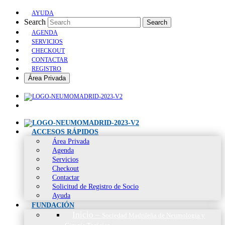
AYUDA
Search
Search
AGENDA
SERVICIOS
CHECKOUT
CONTACTAR
REGISTRO
Área Privada
ACCESOS RÁPIDOS
Área Privada
Agenda
Servicios
Checkout
Contactar
Solicitud de Registro de Socio
Ayuda
FUNDACIÓN
Inicio
–
Sociedad Madrileña de Neumología y