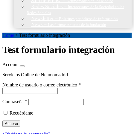
Sala de Prensa
–
Neumomadrid en los Medios
Redes Sociales
–
Interacciones de la Sociedad en las
Redes Sociales
Newsletter
–
Boletines periódicos de información
News
–
Las últimas noticias de la fundación
Home
>
Test formulario integración
Test formulario integración
Account
Servicios Online de Neumomadrid
Nombre de usuario o correo electrónico
*
Contraseña
*
Recuérdame
Acceso