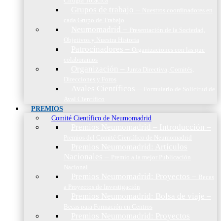
Cirugía Torácica
Grupos de trabajo
–
Nuestros coordinadores en
cada Grupo de Trabajo
Neumomadrid
–
Presentación de la Sociedad,
Objetivos y Nuestra Historia
Patrocinadores
–
Organizaciones con las que
colaboramos
Organización
–
Junta Directiva, Comités,
Direcciones y Foros
Avales Científicos
–
Formulario de Solicitud de
Aval Científico
PREMIOS
Comité Científico de Neumomadrid
Premios Neumomadrid – Introducción
–
Premios del Comité Científico de Neumomadrid
Premios Neumomadrid: Artículos
Nacionales
–
Premio a la mejor Publicación
Nacional
Premios Neumomadrid: Proyectos
–
Becas
a Proyectos de Investigación
Premios Neumomadrid: Bolsa de viaje
–
Becas para Formación en Centros
Premios Neumomadrid: Proyectos