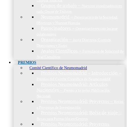
Cirugía Torácica
Grupos de trabajo
–
Nuestros coordinadores en
cada Grupo de Trabajo
Neumomadrid
–
Presentación de la Sociedad,
Objetivos y Nuestra Historia
Patrocinadores
–
Organizaciones con las que
colaboramos
Organización
–
Junta Directiva, Comités,
Direcciones y Foros
Avales Científicos
–
Formulario de Solicitud de
Aval Científico
PREMIOS
Comité Científico de Neumomadrid
Premios Neumomadrid – Introducción
–
Premios del Comité Científico de Neumomadrid
Premios Neumomadrid: Artículos
Nacionales
–
Premio a la mejor Publicación
Nacional
Premios Neumomadrid: Proyectos
–
Becas
a Proyectos de Investigación
Premios Neumomadrid: Bolsa de viaje
–
Becas para Formación en Centros
Premios Neumomadrid: Proyectos