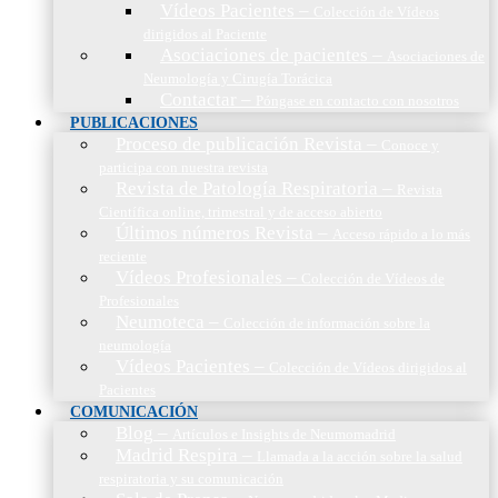
Vídeos Pacientes
–
Colección de Vídeos
dirigidos al Paciente
Asociaciones de pacientes
–
Asociaciones de
Neumología y Cirugía Torácica
Contactar
–
Póngase en contacto con nosotros
PUBLICACIONES
Proceso de publicación Revista
–
Conoce y
participa con nuestra revista
Revista de Patología Respiratoria
–
Revista
Científica online, trimestral y de acceso abierto
Últimos números Revista
–
Acceso rápido a lo más
reciente
Vídeos Profesionales
–
Colección de Vídeos de
Profesionales
Neumoteca
–
Colección de información sobre la
neumología
Vídeos Pacientes
–
Colección de Vídeos dirigidos al
Pacientes
COMUNICACIÓN
Blog
–
Artículos e Insights de Neumomadrid
Madrid Respira
–
Llamada a la acción sobre la salud
respiratoria y su comunicación