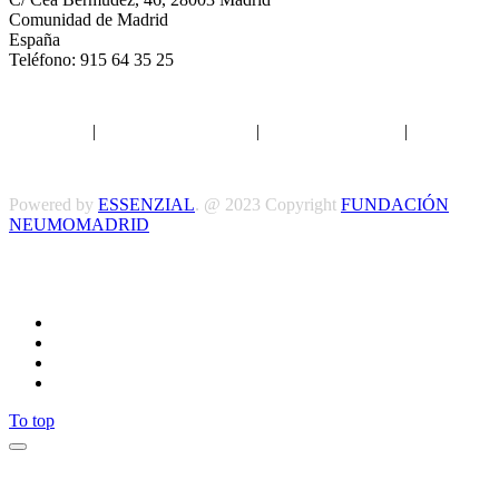
Comunidad de Madrid
España
Teléfono: 915 64 35 25
Aviso legal
|
Política de privacidad
|
Política de Cookies
|
Términos
y Condiciones
Powered by
ESSENZIAL
. @ 2023 Copyright
FUNDACIÓN
NEUMOMADRID
Síguenos
To top