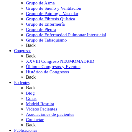
Grupo de Asma
Grupo de Sueño y Ventilación
Grupo de Patología Vascular
Grupo de Fibrosis Quística
Grupo de Enfermería
Grupo de Pleura
Grupo de Enfermedad Pulmonar Intersticial
Grupo de Tabaquismo
Back
Congresos
Back
XXVIII Congreso NEUMOMADRID
Últimos Congresos y Eventos
Histórico de Congresos
Back
Pacientes
Back
Blog
Guías
Madrid Respira
Vídeos Pacientes
Asociaciones de pacientes
Contactar
Back
Publicaciones