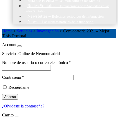
Sala de Prensa
–
Neumomadrid en los Medios
Redes Sociales
–
Interacciones de la Sociedad en las
Redes Sociales
Newsletter
–
Boletines periódicos de información
News
–
Las últimas noticias de la fundación
Home
>
Servicios
>
Investigación
>
Convocatoria 2021 – Mejor
Tesis Doctoral
Account
Servicios Online de Neumomadrid
Nombre de usuario o correo electrónico
*
Contraseña
*
Recuérdame
Acceso
¿Olvidaste la contraseña?
Carrito