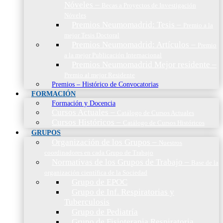
Nóveles
–
Becas a Proyectos de Investigación
Nóveles
Premios Neumomadrid: Tesis
–
Premio a la
mejor Tesis Doctoral
Premios Neumomadrid: Artículos
–
Premio
a la mejor Publicación Internacional
Premios Neumomadrid Mejor residente
–
Premio al mejor Residente
Premios – Histórico de Convocatorias
FORMACIÓN
Formación y Docencia
Cursos Actuales
–
Catálogo de Cursos Actuales
Cursos Históricos
–
Catálogo de Cursos Históricos
GRUPOS
Organización de los Grupos
–
Nuestros
coordinadores en cada Grupo de Trabajo
Normativas de los Grupos de Trabajo
–
Base de la
organización científica de la Sociedad
Grupo de EPOC
Grupo de Inf. Respiratorias y
Tuberculosis
Grupo de Pediatría
Grupo de Fisioterapia Respiratoria