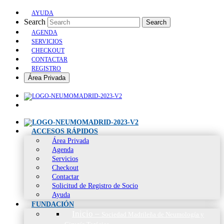
AYUDA
Search
Search
AGENDA
SERVICIOS
CHECKOUT
CONTACTAR
REGISTRO
Área Privada
ACCESOS RÁPIDOS
Área Privada
Agenda
Servicios
Checkout
Contactar
Solicitud de Registro de Socio
Ayuda
FUNDACIÓN
Inicio
–
Sociedad Madrileña de Neumología y