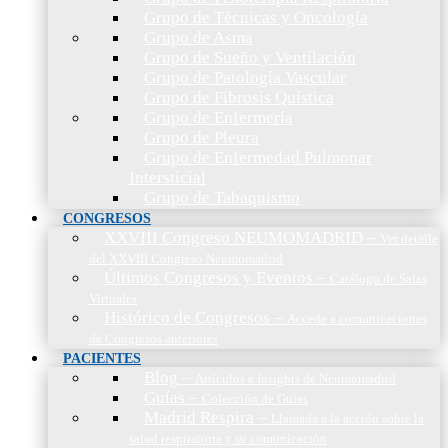
Grupo de Técnicas y Oncología
Grupo de Asma
Grupo de Sueño y Ventilación
Grupo de Patología Vascular
Grupo de Fibrosis Quística
Grupo de Enfermería
Grupo de Pleura
Grupo de Enfermedad Pulmonar
Intersticial
Grupo de Tabaquismo
CONGRESOS
XXVIII Congreso NEUMOMADRID
–
Ver detalle
del XXVIII Congreso Neumomadrid
Últimos Congresos y Eventos
–
Catálogo de Salas
Virtuales
Histórico de Congresos
–
Accede a comunicaciones
de Congresos anteriores
PACIENTES
Blog
–
Artículos e Insights de Neumomadrid
Guías
–
Colección de Guías
Madrid Respira
–
Llamada a la acción sobre la
salud respiratoria y su comunicación