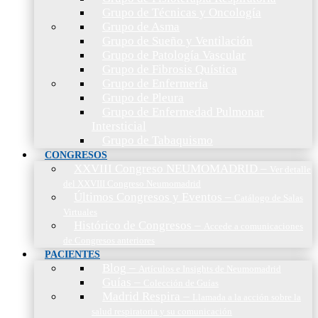
Grupo de Técnicas y Oncología
Grupo de Asma
Grupo de Sueño y Ventilación
Grupo de Patología Vascular
Grupo de Fibrosis Quística
Grupo de Enfermería
Grupo de Pleura
Grupo de Enfermedad Pulmonar
Intersticial
Grupo de Tabaquismo
CONGRESOS
XXVIII Congreso NEUMOMADRID
–
Ver detalle
del XXVIII Congreso Neumomadrid
Últimos Congresos y Eventos
–
Catálogo de Salas
Virtuales
Histórico de Congresos
–
Accede a comunicaciones
de Congresos anteriores
PACIENTES
Blog
–
Artículos e Insights de Neumomadrid
Guías
–
Colección de Guías
Madrid Respira
–
Llamada a la acción sobre la
salud respiratoria y su comunicación