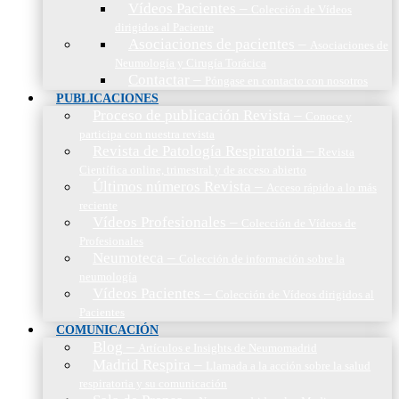
Vídeos Pacientes
–
Colección de Vídeos
dirigidos al Paciente
Asociaciones de pacientes
–
Asociaciones de
Neumología y Cirugía Torácica
Contactar
–
Póngase en contacto con nosotros
PUBLICACIONES
Proceso de publicación Revista
–
Conoce y
participa con nuestra revista
Revista de Patología Respiratoria
–
Revista
Científica online, trimestral y de acceso abierto
Últimos números Revista
–
Acceso rápido a lo más
reciente
Vídeos Profesionales
–
Colección de Vídeos de
Profesionales
Neumoteca
–
Colección de información sobre la
neumología
Vídeos Pacientes
–
Colección de Vídeos dirigidos al
Pacientes
COMUNICACIÓN
Blog
–
Artículos e Insights de Neumomadrid
Madrid Respira
–
Llamada a la acción sobre la salud
respiratoria y su comunicación