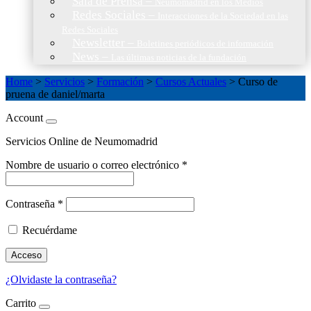
Sala de Prensa
–
Neumomadrid en los Medios
Redes Sociales
–
Interacciones de la Sociedad en las
Redes Sociales
Newsletter
–
Boletines periódicos de información
News
–
Las últimas noticias de la fundación
Home
>
Servicios
>
Formación
>
Cursos Actuales
>
Curso de
pruena de daniel/marta
Account
Servicios Online de Neumomadrid
Nombre de usuario o correo electrónico
*
Contraseña
*
Recuérdame
Acceso
¿Olvidaste la contraseña?
Carrito