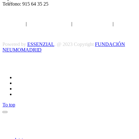
Teléfono: 915 64 35 25
Aviso legal
|
Política de privacidad
|
Política de Cookies
|
Términos
y Condiciones
Powered by
ESSENZIAL
. @ 2023 Copyright
FUNDACIÓN
NEUMOMADRID
Síguenos
To top