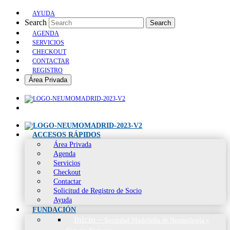
AYUDA
Search
Search
AGENDA
SERVICIOS
CHECKOUT
CONTACTAR
REGISTRO
Área Privada
ACCESOS RÁPIDOS
Área Privada
Agenda
Servicios
Checkout
Contactar
Solicitud de Registro de Socio
Ayuda
FUNDACIÓN
Inicio
–
Sociedad Madrileña de Neumología y