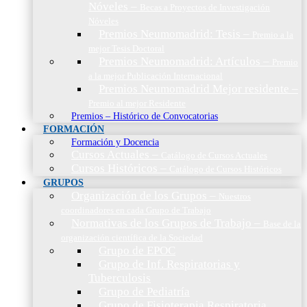
Nóveles
–
Becas a Proyectos de Investigación
Nóveles
Premios Neumomadrid: Tesis
–
Premio a la
mejor Tesis Doctoral
Premios Neumomadrid: Artículos
–
Premio
a la mejor Publicación Internacional
Premios Neumomadrid Mejor residente
–
Premio al mejor Residente
Premios – Histórico de Convocatorias
FORMACIÓN
Formación y Docencia
Cursos Actuales
–
Catálogo de Cursos Actuales
Cursos Históricos
–
Catálogo de Cursos Históricos
GRUPOS
Organización de los Grupos
–
Nuestros
coordinadores en cada Grupo de Trabajo
Normativas de los Grupos de Trabajo
–
Base de la
organización científica de la Sociedad
Grupo de EPOC
Grupo de Inf. Respiratorias y
Tuberculosis
Grupo de Pediatría
Grupo de Fisioterapia Respiratoria