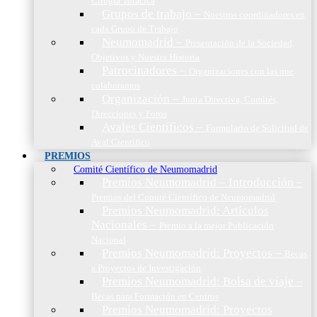
Cirugía Torácica
Grupos de trabajo
–
Nuestros coordinadores en
cada Grupo de Trabajo
Neumomadrid
–
Presentación de la Sociedad,
Objetivos y Nuestra Historia
Patrocinadores
–
Organizaciones con las que
colaboramos
Organización
–
Junta Directiva, Comités,
Direcciones y Foros
Avales Científicos
–
Formulario de Solicitud de
Aval Científico
PREMIOS
Comité Científico de Neumomadrid
Premios Neumomadrid – Introducción
–
Premios del Comité Científico de Neumomadrid
Premios Neumomadrid: Artículos
Nacionales
–
Premio a la mejor Publicación
Nacional
Premios Neumomadrid: Proyectos
–
Becas
a Proyectos de Investigación
Premios Neumomadrid: Bolsa de viaje
–
Becas para Formación en Centros
Premios Neumomadrid: Proyectos