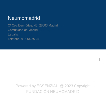
Neumomadrid
C/ Cea Bermúdez, 46, 28003 Madrid
Comunidad de Madrid
España
Teléfono: 915 64 35 25
Aviso legal
|
Política de privacidad
|
Política de Cookies
|
Términos y Condiciones
Powered by
ESSENZIAL
. @ 2023 Copyright
FUNDACIÓN NEUMOMADRID