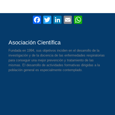
F
T
Li
E
W
a
wi
n
m
h
c
tt
k
ail
at
Asociación Científica
e
er
e
s
b
dI
A
Fundada en 1994, sus objetivos inciden en el desarrollo de la
investigación y de la docencia de las enfermedades respiratorias
o
n
p
para conseguir una mejor prevención y tratamiento de las
mismas. El desarrollo de actividades formativas dirigidas a la
o
p
población general es especialmente contemplado.
k