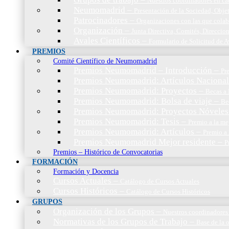
Nuestros coordinadores en c
Neumomadrid
–
Presentación de la Sociedad, Objet
Patrocinadores
–
Organizaciones con las que cola
Organización
–
Junta Directiva, Comités, Direccio
Avales Científicos
–
Formulario de Solicitud de A
PREMIOS
Comité Científico de Neumomadrid
Premios Neumomadrid – Introducción
–
Pr
Premios Neumomadrid: Artículos Nacional
Premios Neumomadrid: Proyectos
–
Becas a 
Premios Neumomadrid: Bolsa de viaje
–
Be
Premios Neumomadrid: Proyectos Nóveles
Premios Neumomadrid: Tesis
–
Premio a la me
Premios Neumomadrid: Artículos
–
Premio a 
Premios Neumomadrid Mejor residente
–
P
Premios – Histórico de Convocatorias
FORMACIÓN
Formación y Docencia
Cursos Actuales
–
Catálogo de Cursos Actuales
Cursos Históricos
–
Catálogo de Cursos Históricos
GRUPOS
Organización de los Grupos
–
Nuestros coordinadores
Normativas de los Grupos de Trabajo
–
Base de la 