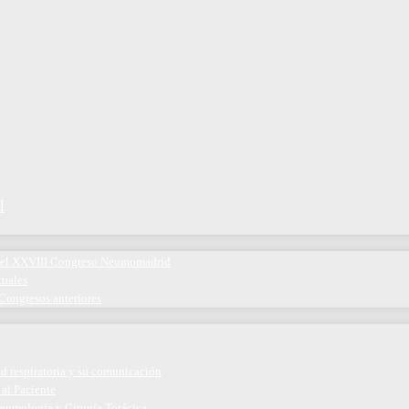
l
 del XXVIII Congreso Neumomadrid
tuales
Congresos anteriores
ud respiratoria y su comunicación
 al Paciente
eumología y Cirugía Torácica