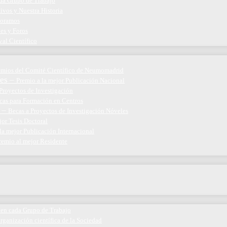
ada Grupo de Trabajo
ivos y Nuestra Historia
boramos
nes y Foros
val Científico
emios del Comité Científico de Neumomadrid
es
–
Premio a la mejor Publicación Nacional
Proyectos de Investigación
cas para Formación en Centros
–
Becas a Proyectos de Investigación Nóveles
jor Tesis Doctoral
la mejor Publicación Internacional
remio al mejor Residente
 en cada Grupo de Trabajo
organización científica de la Sociedad