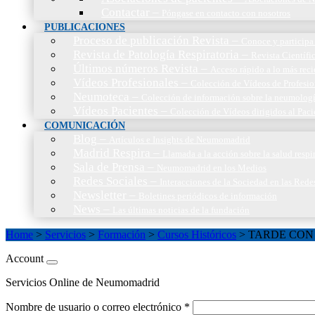
Contactar
–
Póngase en contacto con nosotros
PUBLICACIONES
Proceso de publicación Revista
–
Conoce y participa 
Revista de Patología Respiratoria
–
Revista Científic
Últimos números Revista
–
Acceso rápido a lo más reci
Vídeos Profesionales
–
Colección de Vídeos de Profesio
Neumoteca
–
Colección de información sobre la neumolog
Vídeos Pacientes
–
Colección de Vídeos dirigidos al Paci
COMUNICACIÓN
Blog
–
Artículos e Insights de Neumomadrid
Madrid Respira
–
Llamada a la acción sobre la salud resp
Sala de Prensa
–
Neumomadrid en los Medios
Redes Sociales
–
Interacciones de la Sociedad en las Rede
Newsletter
–
Boletines periódicos de información
News
–
Las últimas noticias de la fundación
Home
>
Servicios
>
Formación
>
Cursos Históricos
>
TARDE CON
Account
Servicios Online de Neumomadrid
Nombre de usuario o correo electrónico
*