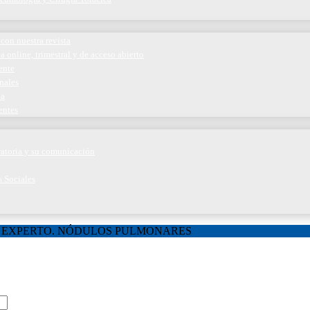
con nuestra revista
a online, trimestral y de acceso abierto
ente
nales
ía
entes
iratoria y su comunicación
s Sociales
 EXPERTO. NÓDULOS PULMONARES