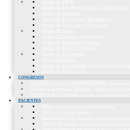
Grupo de EPOC
Grupo de Inf. Respiratorias y Tuberculosis
Grupo de Pediatría
Grupo de Fisioterapia Respiratoria
Grupo de Técnicas y Oncología
Grupo de Asma
Grupo de Sueño y Ventilación
Grupo de Patología Vascular
Grupo de Fibrosis Quística
Grupo de Enfermería
Grupo de Pleura
Grupo de Enfermedad Pulmonar Intersticia
Grupo de Tabaquismo
CONGRESOS
XXVIII Congreso NEUMOMADRID
–
Ver detalle
Últimos Congresos y Eventos
–
Catálogo de Salas Vir
Histórico de Congresos
–
Accede a comunicaciones de 
PACIENTES
Blog
–
Artículos e Insights de Neumomadrid
Guías
–
Colección de Guías
Madrid Respira
–
Llamada a la acción sobre la sal
Vídeos Pacientes
–
Colección de Vídeos dirigidos
Asociaciones de pacientes
–
Asociaciones de N