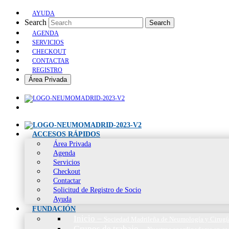
AYUDA
Search
Search
AGENDA
SERVICIOS
CHECKOUT
CONTACTAR
REGISTRO
Área Privada
ACCESOS RÁPIDOS
Área Privada
Agenda
Servicios
Checkout
Contactar
Solicitud de Registro de Socio
Ayuda
FUNDACIÓN
Inicio
–
Sociedad Madrileña de Neumología y Cirugí
Grupos de trabajo
–