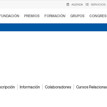
AGENDA
SERVICIOS
FUNDACIÓN
PREMIOS
FORMACIÓN
GRUPOS
CONGRES
RTO. «Formas alternati
: implicando al paciente
cripción
Información
Colaboradores
Cursos Relacion