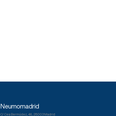
Neumomadrid
C/ Cea Bermúdez, 46, 28003 Madrid