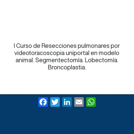
I Curso de Resecciones pulmonares por
videotoracoscopia uniportal en modelo
animal. Segmentectomía. Lobectomía.
Broncoplastia.
F
T
Li
E
W
a
wi
n
m
h
c
tt
ke
ail
at
e
er
dI
s