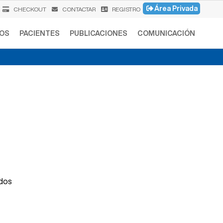
Área Privada
CHECKOUT
CONTACTAR
REGISTRO
OS
PACIENTES
PUBLICACIONES
COMUNICACIÓN
vas de atención al
 en su enfermedad»
ados