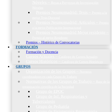
Nóveles
–
Becas a Proyectos de Investigación
Nóveles
Premios Neumomadrid: Tesis
–
Premio a la
mejor Tesis Doctoral
Premios Neumomadrid: Artículos
–
Premio
a la mejor Publicación Internacional
Premios Neumomadrid Mejor residente
–
Premio al mejor Residente
Premios – Histórico de Convocatorias
FORMACIÓN
Formación y Docencia
Cursos Actuales
–
Catálogo de Cursos Actuales
Cursos Históricos
–
Catálogo de Cursos Históricos
GRUPOS
Organización de los Grupos
–
Nuestros
coordinadores en cada Grupo de Trabajo
Normativas de los Grupos de Trabajo
–
Base de la
organización científica de la Sociedad
Grupo de EPOC
Grupo de Inf. Respiratorias y
Tuberculosis
Grupo de Pediatría
Grupo de Fisioterapia Respiratoria