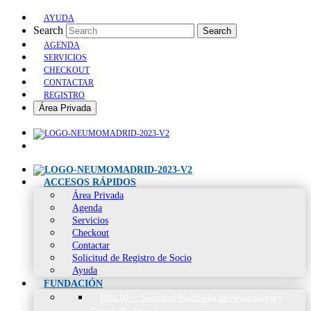
AYUDA
Search
Search
AGENDA
SERVICIOS
CHECKOUT
CONTACTAR
REGISTRO
Área Privada
ACCESOS RÁPIDOS
Área Privada
Agenda
Servicios
Checkout
Contactar
Solicitud de Registro de Socio
Ayuda
FUNDACIÓN
Inicio
–
Sociedad Madrileña de Neumología y