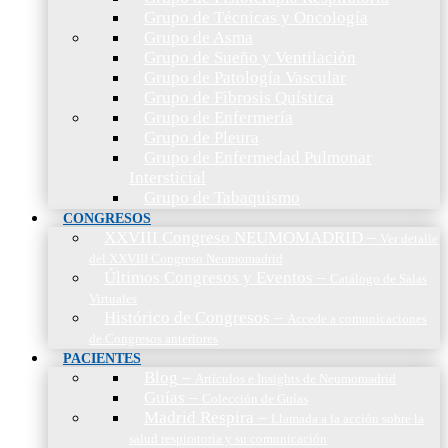
Grupo de Técnicas y Oncología
Grupo de Asma
Grupo de Sueño y Ventilación
Grupo de Patología Vascular
Grupo de Fibrosis Quística
Grupo de Enfermería
Grupo de Pleura
Grupo de Enfermedad Pulmonar
Intersticial
Grupo de Tabaquismo
CONGRESOS
XXVIII Congreso NEUMOMADRID
–
Ver detalle
del XXVIII Congreso Neumomadrid
Últimos Congresos y Eventos
–
Catálogo de Salas
Virtuales
Histórico de Congresos
–
Accede a comunicaciones
de Congresos anteriores
PACIENTES
Blog
–
Artículos e Insights de Neumomadrid
Guías
–
Colección de Guías
Madrid Respira
–
Llamada a la acción sobre la
salud respiratoria y su comunicación