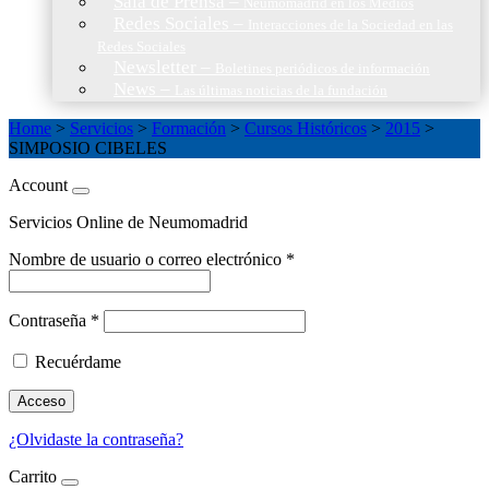
Sala de Prensa
–
Neumomadrid en los Medios
Redes Sociales
–
Interacciones de la Sociedad en las
Redes Sociales
Newsletter
–
Boletines periódicos de información
News
–
Las últimas noticias de la fundación
Home
>
Servicios
>
Formación
>
Cursos Históricos
>
2015
>
SIMPOSIO CIBELES
Account
Servicios Online de Neumomadrid
Nombre de usuario o correo electrónico
*
Contraseña
*
Recuérdame
Acceso
¿Olvidaste la contraseña?
Carrito