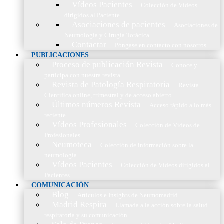
Vídeos Pacientes
–
Colección de Vídeos
dirigidos al Paciente
Asociaciones de pacientes
–
Asociaciones de
Neumología y Cirugía Torácica
Contactar
–
Póngase en contacto con nosotros
PUBLICACIONES
Proceso de publicación Revista
–
Conoce y
participa con nuestra revista
Revista de Patología Respiratoria
–
Revista
Científica online, trimestral y de acceso abierto
Últimos números Revista
–
Acceso rápido a lo más
reciente
Vídeos Profesionales
–
Colección de Vídeos de
Profesionales
Neumoteca
–
Colección de información sobre la
neumología
Vídeos Pacientes
–
Colección de Vídeos dirigidos al
Pacientes
COMUNICACIÓN
Blog
–
Artículos e Insights de Neumomadrid
Madrid Respira
–
Llamada a la acción sobre la salud
respiratoria y su comunicación