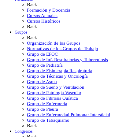
Back
Formación y Docencia
Cursos Actuales
Cursos Históricos
Back
Grupos
Back
Organización de los Grupos
Normativas de los Grupos de Trabajo
Grupo de EPOC
Grupo de Inf. Respiratorias y Tuberculosis
Grupo de Pediatría
Grupo de Fisioterapia Respiratoria
Grupo de Técnicas y Oncología
Grupo de Asma
Grupo de Sueño y Ventilación
Grupo de Patología Vascular
Grupo de Fibrosis Quística
Grupo de Enfermería
Grupo de Pleura
Grupo de Enfermedad Pulmonar Intersticial
Grupo de Tabaquismo
Back
Congresos
Back