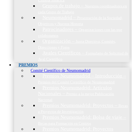
Cirugía Torácica
Grupos de trabajo
–
Nuestros coordinadores en
cada Grupo de Trabajo
Neumomadrid
–
Presentación de la Sociedad,
Objetivos y Nuestra Historia
Patrocinadores
–
Organizaciones con las que
colaboramos
Organización
–
Junta Directiva, Comités,
Direcciones y Foros
Avales Científicos
–
Formulario de Solicitud de
Aval Científico
PREMIOS
Comité Científico de Neumomadrid
Premios Neumomadrid – Introducción
–
Premios del Comité Científico de Neumomadrid
Premios Neumomadrid: Artículos
Nacionales
–
Premio a la mejor Publicación
Nacional
Premios Neumomadrid: Proyectos
–
Becas
a Proyectos de Investigación
Premios Neumomadrid: Bolsa de viaje
–
Becas para Formación en Centros
Premios Neumomadrid: Proyectos