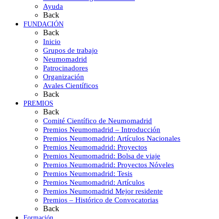
Ayuda
Back
FUNDACIÓN
Back
Inicio
Grupos de trabajo
Neumomadrid
Patrocinadores
Organización
Avales Científicos
Back
PREMIOS
Back
Comité Científico de Neumomadrid
Premios Neumomadrid – Introducción
Premios Neumomadrid: Artículos Nacionales
Premios Neumomadrid: Proyectos
Premios Neumomadrid: Bolsa de viaje
Premios Neumomadrid: Proyectos Nóveles
Premios Neumomadrid: Tesis
Premios Neumomadrid: Artículos
Premios Neumomadrid Mejor residente
Premios – Histórico de Convocatorias
Back
Formación