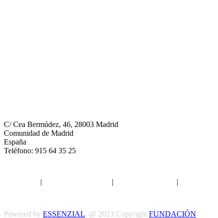
Neumomadrid
C/ Cea Bermúdez, 46, 28003 Madrid
Comunidad de Madrid
España
Teléfono: 915 64 35 25
Aviso legal
|
Política de privacidad
|
Política de Cookies
|
Términos
y Condiciones
Powered by
ESSENZIAL
. @ 2023 Copyright
FUNDACIÓN