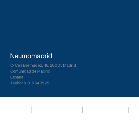
Neumomadrid
C/ Cea Bermúdez, 46, 28003 Madrid
Comunidad de Madrid
España
Teléfono: 915 64 35 25
Aviso legal
|
Política de privacidad
|
Política de Cookies
|
Términos y Condiciones