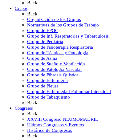
Back
Grupos
Back
Organización de los Grupos
Normativas de los Grupos de Trabajo
Grupo de EPOC
Grupo de Inf. Respiratorias y Tuberculosis
Grupo de Pediatría
Grupo de Fisioterapia Respiratoria
Grupo de Técnicas y Oncología
Grupo de Asma
Grupo de Sueño y Ventilación
Grupo de Patología Vascular
Grupo de Fibrosis Quística
Grupo de Enfermería
Grupo de Pleura
Grupo de Enfermedad Pulmonar Intersticial
Grupo de Tabaquismo
Back
Congresos
Back
XXVIII Congreso NEUMOMADRID
Últimos Congresos y Eventos
Histórico de Congresos
Back