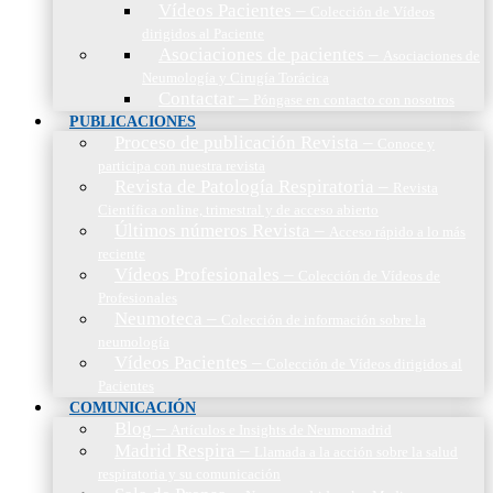
Vídeos Pacientes
–
Colección de Vídeos
dirigidos al Paciente
Asociaciones de pacientes
–
Asociaciones de
Neumología y Cirugía Torácica
Contactar
–
Póngase en contacto con nosotros
PUBLICACIONES
Proceso de publicación Revista
–
Conoce y
participa con nuestra revista
Revista de Patología Respiratoria
–
Revista
Científica online, trimestral y de acceso abierto
Últimos números Revista
–
Acceso rápido a lo más
reciente
Vídeos Profesionales
–
Colección de Vídeos de
Profesionales
Neumoteca
–
Colección de información sobre la
neumología
Vídeos Pacientes
–
Colección de Vídeos dirigidos al
Pacientes
COMUNICACIÓN
Blog
–
Artículos e Insights de Neumomadrid
Madrid Respira
–
Llamada a la acción sobre la salud
respiratoria y su comunicación