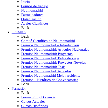
Inicio
Grupos de trabajo
Neumomadrid
Patrocinadores
Organización
Avales Científicos
Back
PREMIOS
Back
Comité Científico de Neumomadrid
Premios Neumomadrid – Introducción
Premios Neumomadrid: Artículos Nacionales
Premios Neumomadrid: Proyectos
Premios Neumomadrid: Bolsa de viaje
Premios Neumomadrid: Proyectos Nóveles
Premios Neumomadrid: Tesis
Premios Neumomadrid: Artículos
Premios Neumomadrid Mejor residente
Premios – Histórico de Convocatorias
Back
Formación
Back
Formación y Docencia
Cursos Actuales
Cursos Históricos