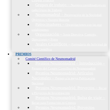
Cirugía Torácica
Grupos de trabajo
–
Nuestros coordinadores en
cada Grupo de Trabajo
Neumomadrid
–
Presentación de la Sociedad,
Objetivos y Nuestra Historia
Patrocinadores
–
Organizaciones con las que
colaboramos
Organización
–
Junta Directiva, Comités,
Direcciones y Foros
Avales Científicos
–
Formulario de Solicitud de
Aval Científico
PREMIOS
Comité Científico de Neumomadrid
Premios Neumomadrid – Introducción
–
Premios del Comité Científico de Neumomadrid
Premios Neumomadrid: Artículos
Nacionales
–
Premio a la mejor Publicación
Nacional
Premios Neumomadrid: Proyectos
–
Becas
a Proyectos de Investigación
Premios Neumomadrid: Bolsa de viaje
–
Becas para Formación en Centros
Premios Neumomadrid: Proyectos