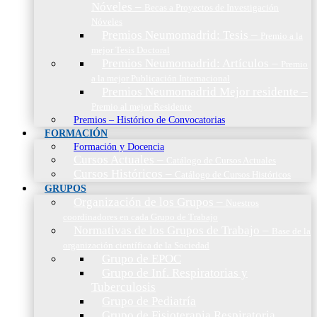
Nóveles
–
Becas a Proyectos de Investigación
Nóveles
Premios Neumomadrid: Tesis
–
Premio a la
mejor Tesis Doctoral
Premios Neumomadrid: Artículos
–
Premio
a la mejor Publicación Internacional
Premios Neumomadrid Mejor residente
–
Premio al mejor Residente
Premios – Histórico de Convocatorias
FORMACIÓN
Formación y Docencia
Cursos Actuales
–
Catálogo de Cursos Actuales
Cursos Históricos
–
Catálogo de Cursos Históricos
GRUPOS
Organización de los Grupos
–
Nuestros
coordinadores en cada Grupo de Trabajo
Normativas de los Grupos de Trabajo
–
Base de la
organización científica de la Sociedad
Grupo de EPOC
Grupo de Inf. Respiratorias y
Tuberculosis
Grupo de Pediatría
Grupo de Fisioterapia Respiratoria