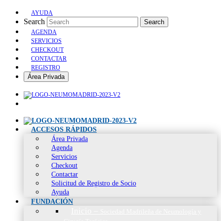
AYUDA
Search
Search
AGENDA
SERVICIOS
CHECKOUT
CONTACTAR
REGISTRO
Área Privada
ACCESOS RÁPIDOS
Área Privada
Agenda
Servicios
Checkout
Contactar
Solicitud de Registro de Socio
Ayuda
FUNDACIÓN
Inicio
–
Sociedad Madrileña de Neumología y