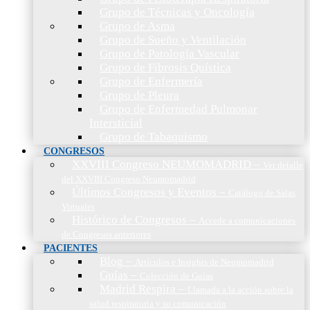
Grupo de Técnicas y Oncología
Grupo de Asma
Grupo de Sueño y Ventilación
Grupo de Patología Vascular
Grupo de Fibrosis Quística
Grupo de Enfermería
Grupo de Pleura
Grupo de Enfermedad Pulmonar
Intersticial
Grupo de Tabaquismo
CONGRESOS
XXVIII Congreso NEUMOMADRID
–
Ver detalle
del XXVIII Congreso Neumomadrid
Últimos Congresos y Eventos
–
Catálogo de Salas
Virtuales
Histórico de Congresos
–
Accede a comunicaciones
de Congresos anteriores
PACIENTES
Blog
–
Artículos e Insights de Neumomadrid
Guías
–
Colección de Guías
Madrid Respira
–
Llamada a la acción sobre la
salud respiratoria y su comunicación