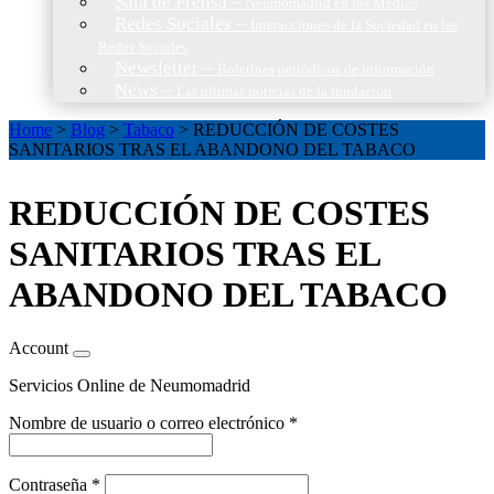
Sala de Prensa
–
Neumomadrid en los Medios
Redes Sociales
–
Interacciones de la Sociedad en las
Redes Sociales
Newsletter
–
Boletines periódicos de información
News
–
Las últimas noticias de la fundación
Home
>
Blog
>
Tabaco
>
REDUCCIÓN DE COSTES
SANITARIOS TRAS EL ABANDONO DEL TABACO
REDUCCIÓN DE COSTES
SANITARIOS TRAS EL
ABANDONO DEL TABACO
Account
Servicios Online de Neumomadrid
Nombre de usuario o correo electrónico
*
Contraseña
*