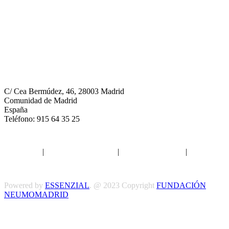
Neumomadrid
C/ Cea Bermúdez, 46, 28003 Madrid
Comunidad de Madrid
España
Teléfono: 915 64 35 25
Aviso legal
|
Política de privacidad
|
Política de Cookies
|
Términos
y Condiciones
Powered by
ESSENZIAL
. @ 2023 Copyright
FUNDACIÓN
NEUMOMADRID
Síguenos