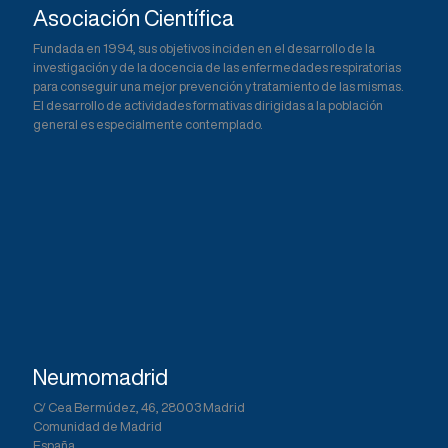
Asociación Científica
e
er
dI
s
Fundada en 1994, sus objetivos inciden en el desarrollo de la
b
n
A
investigación y de la docencia de las enfermedades respiratorias
o
p
para conseguir una mejor prevención y tratamiento de las mismas.
El desarrollo de actividades formativas dirigidas a la población
o
p
general es especialmente contemplado.
k
Neumomadrid
C/ Cea Bermúdez, 46, 28003 Madrid
Comunidad de Madrid
España