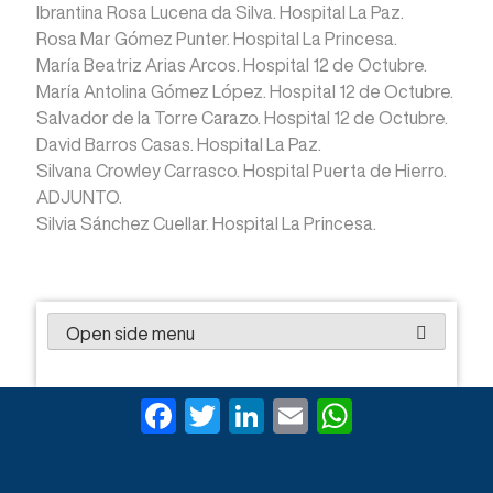
Ibrantina Rosa Lucena da Silva. Hospital La Paz.
Rosa Mar Gómez Punter. Hospital La Princesa.
María Beatriz Arias Arcos. Hospital 12 de Octubre.
María Antolina Gómez López. Hospital 12 de Octubre.
Salvador de la Torre Carazo. Hospital 12 de Octubre.
David Barros Casas. Hospital La Paz.
Silvana Crowley Carrasco. Hospital Puerta de Hierro.
ADJUNTO.
Silvia Sánchez Cuellar. Hospital La Princesa.
Open side menu
F
T
Li
E
W
a
wi
n
m
h
c
tt
ke
ail
at