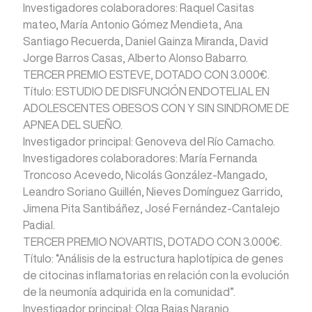
Investigadores colaboradores: Raquel Casitas
mateo, María Antonio Gómez Mendieta, Ana
Santiago Recuerda, Daniel Gainza Miranda, David
Jorge Barros Casas, Alberto Alonso Babarro.
TERCER PREMIO ESTEVE, DOTADO CON 3.000€.
Título: ESTUDIO DE DISFUNCIÓN ENDOTELIAL EN
ADOLESCENTES OBESOS CON Y SIN SINDROME DE
APNEA DEL SUEÑO.
Investigador principal: Genoveva del Río Camacho.
Investigadores colaboradores: María Fernanda
Troncoso Acevedo, Nicolás González-Mangado,
Leandro Soriano Guillén, Nieves Domínguez Garrido,
Jimena Pita Santibáñez, José Fernández-Cantalejo
Padial.
TERCER PREMIO NOVARTIS, DOTADO CON 3.000€.
Título: “Análisis de la estructura haplotípica de genes
de citocinas inflamatorias en relación con la evolución
de la neumonía adquirida en la comunidad”.
Investigador principal: Olga Rajas Naranjo.