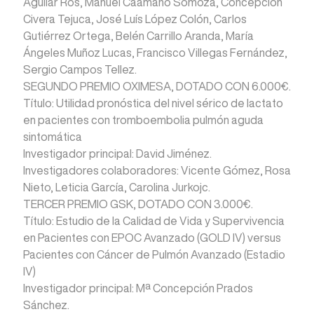
Aguilar Ros, Manuel Caamaño Somoza, Concepción
Civera Tejuca, José Luís López Colón, Carlos
Gutiérrez Ortega, Belén Carrillo Aranda, María
Ángeles Muñoz Lucas, Francisco Villegas Fernández,
Sergio Campos Tellez.
SEGUNDO PREMIO OXIMESA, DOTADO CON 6.000€.
Título: Utilidad pronóstica del nivel sérico de lactato
en pacientes con tromboembolia pulmón aguda
sintomática
Investigador principal: David Jiménez.
Investigadores colaboradores: Vicente Gómez, Rosa
Nieto, Leticia García, Carolina Jurkojc.
TERCER PREMIO GSK, DOTADO CON 3.000€.
Título: Estudio de la Calidad de Vida y Supervivencia
en Pacientes con EPOC Avanzado (GOLD IV) versus
Pacientes con Cáncer de Pulmón Avanzado (Estadio
IV)
Investigador principal: Mª Concepción Prados
Sánchez.