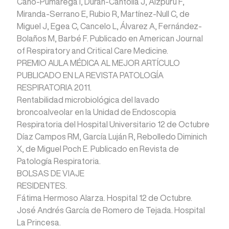
Cano-Pumarega I, Durán-Cantolla J, Aizpuru F,
Miranda-Serrano E, Rubio R, Martínez-Null C, de
Miguel J, Egea C, Cancelo L, Álvarez A, Fernández-
Bolaños M, Barbé F. Publicado en American Journal
of Respiratory and Critical Care Medicine.
PREMIO AULA MÉDICA AL MEJOR ARTÍCULO
PUBLICADO EN LA REVISTA PATOLOGÍA
RESPIRATORIA 2011.
Rentabilidad microbiológica del lavado
broncoalveolar en la Unidad de Endoscopia
Respiratoria del Hospital Universitario 12 de Octubre
Díaz Campos RM, García Luján R, Rebolledo Diminich
X, de Miguel Poch E. Publicado en Revista de
Patología Respiratoria.
BOLSAS DE VIAJE
RESIDENTES.
Fátima Hermoso Alarza. Hospital 12 de Octubre.
José Andrés García de Romero de Tejada. Hospital
La Princesa.