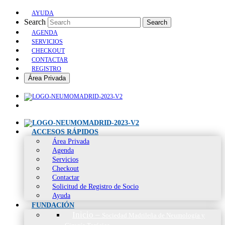
AYUDA
Search
Search
AGENDA
SERVICIOS
CHECKOUT
CONTACTAR
REGISTRO
Área Privada
ACCESOS RÁPIDOS
Área Privada
Agenda
Servicios
Checkout
Contactar
Solicitud de Registro de Socio
Ayuda
FUNDACIÓN
Inicio
–
Sociedad Madrileña de Neumología y