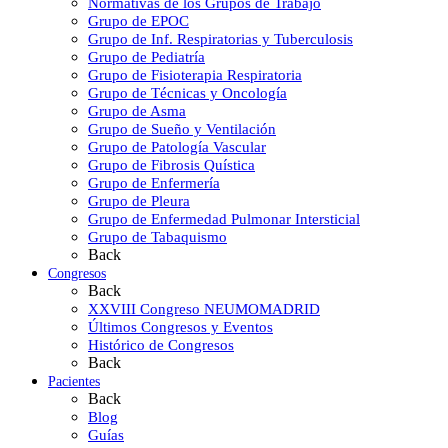
Normativas de los Grupos de Trabajo
Grupo de EPOC
Grupo de Inf. Respiratorias y Tuberculosis
Grupo de Pediatría
Grupo de Fisioterapia Respiratoria
Grupo de Técnicas y Oncología
Grupo de Asma
Grupo de Sueño y Ventilación
Grupo de Patología Vascular
Grupo de Fibrosis Quística
Grupo de Enfermería
Grupo de Pleura
Grupo de Enfermedad Pulmonar Intersticial
Grupo de Tabaquismo
Back
Congresos
Back
XXVIII Congreso NEUMOMADRID
Últimos Congresos y Eventos
Histórico de Congresos
Back
Pacientes
Back
Blog
Guías