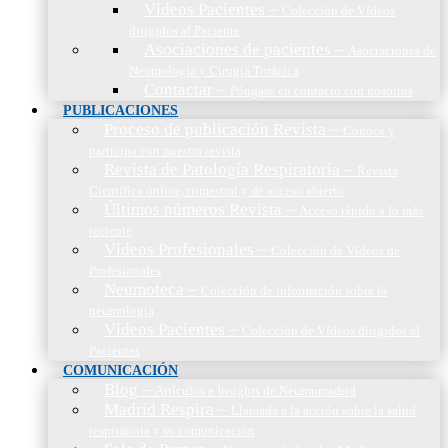
Vídeos Pacientes
–
Colección de Vídeos
dirigidos al Paciente
Asociaciones de pacientes
–
Asociaciones de
Neumología y Cirugía Torácica
Contactar
–
Póngase en contacto con nosotros
PUBLICACIONES
Proceso de publicación Revista
–
Conoce y
participa con nuestra revista
Revista de Patología Respiratoria
–
Revista
Científica online, trimestral y de acceso abierto
Últimos números Revista
–
Acceso rápido a lo más
reciente
Vídeos Profesionales
–
Colección de Vídeos de
Profesionales
Neumoteca
–
Colección de información sobre la
neumología
Vídeos Pacientes
–
Colección de Vídeos dirigidos al
Pacientes
COMUNICACIÓN
Blog
–
Artículos e Insights de Neumomadrid
Madrid Respira
–
Llamada a la acción sobre la salud
respiratoria y su comunicación