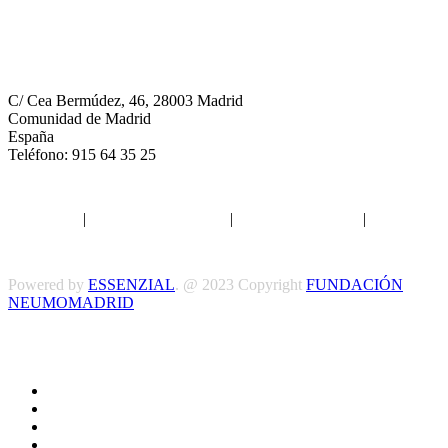
Neumomadrid
C/ Cea Bermúdez, 46, 28003 Madrid
Comunidad de Madrid
España
Teléfono: 915 64 35 25
Aviso legal
|
Política de privacidad
|
Política de Cookies
|
Términos
y Condiciones
Powered by
ESSENZIAL
. @ 2023 Copyright
FUNDACIÓN
NEUMOMADRID
Síguenos