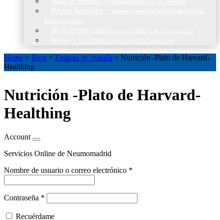
Sala de Prensa
–
Neumomadrid en los Medios
Redes Sociales
–
Interacciones de la Sociedad en las
Redes Sociales
Newsletter
–
Boletines periódicos de información
News
–
Las últimas noticias de la fundación
Home
>
Blog
>
Enlaces de initerés
>
Nutrición -Plato de Harvard-
Healthing
Nutrición -Plato de Harvard-
Healthing
Account
Servicios Online de Neumomadrid
Nombre de usuario o correo electrónico
*
Contraseña
*
Recuérdame