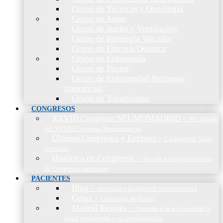
Grupo de Técnicas y Oncología
Grupo de Asma
Grupo de Sueño y Ventilación
Grupo de Patología Vascular
Grupo de Fibrosis Quística
Grupo de Enfermería
Grupo de Pleura
Grupo de Enfermedad Pulmonar
Intersticial
Grupo de Tabaquismo
CONGRESOS
XXVIII Congreso NEUMOMADRID
–
Ver detalle
del XXVIII Congreso Neumomadrid
Últimos Congresos y Eventos
–
Catálogo de Salas
Virtuales
Histórico de Congresos
–
Accede a comunicaciones
de Congresos anteriores
PACIENTES
Blog
–
Artículos e Insights de Neumomadrid
Guías
–
Colección de Guías
Madrid Respira
–
Llamada a la acción sobre la
salud respiratoria y su comunicación