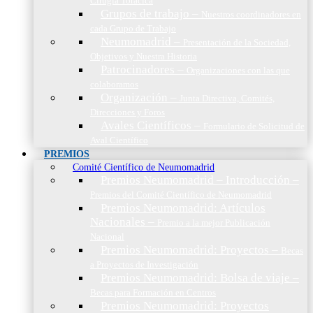
Cirugía Torácica
Grupos de trabajo
–
Nuestros coordinadores en
cada Grupo de Trabajo
Neumomadrid
–
Presentación de la Sociedad,
Objetivos y Nuestra Historia
Patrocinadores
–
Organizaciones con las que
colaboramos
Organización
–
Junta Directiva, Comités,
Direcciones y Foros
Avales Científicos
–
Formulario de Solicitud de
Aval Científico
PREMIOS
Comité Científico de Neumomadrid
Premios Neumomadrid – Introducción
–
Premios del Comité Científico de Neumomadrid
Premios Neumomadrid: Artículos
Nacionales
–
Premio a la mejor Publicación
Nacional
Premios Neumomadrid: Proyectos
–
Becas
a Proyectos de Investigación
Premios Neumomadrid: Bolsa de viaje
–
Becas para Formación en Centros
Premios Neumomadrid: Proyectos