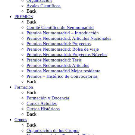
Organización
Avales Científicos
Back
PREMIOS
Back
Comité Científico de Neumomadrid
Premios Neumomadrid – Introducción
Premios Neumomadrid: Artículos Nacionales
Premios Neumomadrid: Proyectos
Premios Neumomadrid: Bolsa de viaje
Premios Neumomadrid: Proyectos Nóveles
Premios Neumomadrid: Tesis
Premios Neumomadrid: Artículos
Premios Neumomadrid Mejor residente
Premios – Histórico de Convocatorias
Back
Formación
Back
Formación y Docencia
Cursos Actuales
Cursos Históricos
Back
Grupos
Back
Organización de los Grupos