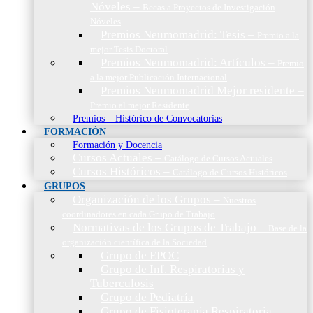
Nóveles
–
Becas a Proyectos de Investigación
Nóveles
Premios Neumomadrid: Tesis
–
Premio a la
mejor Tesis Doctoral
Premios Neumomadrid: Artículos
–
Premio
a la mejor Publicación Internacional
Premios Neumomadrid Mejor residente
–
Premio al mejor Residente
Premios – Histórico de Convocatorias
FORMACIÓN
Formación y Docencia
Cursos Actuales
–
Catálogo de Cursos Actuales
Cursos Históricos
–
Catálogo de Cursos Históricos
GRUPOS
Organización de los Grupos
–
Nuestros
coordinadores en cada Grupo de Trabajo
Normativas de los Grupos de Trabajo
–
Base de la
organización científica de la Sociedad
Grupo de EPOC
Grupo de Inf. Respiratorias y
Tuberculosis
Grupo de Pediatría
Grupo de Fisioterapia Respiratoria