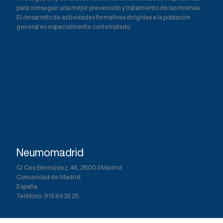
o
p
para conseguir una mejor prevención y tratamiento de las mismas.
El desarrollo de actividades formativas dirigidas a la población
o
p
general es especialmente contemplado.
k
Neumomadrid
C/ Cea Bermúdez, 46, 28003 Madrid
Comunidad de Madrid
España
Teléfono: 915 64 35 25