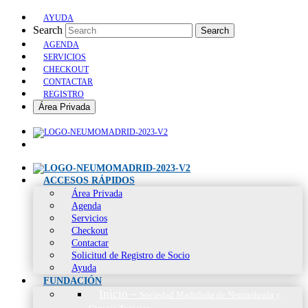
AYUDA
Search
Search
AGENDA
SERVICIOS
CHECKOUT
CONTACTAR
REGISTRO
Área Privada
ACCESOS RÁPIDOS
Área Privada
Agenda
Servicios
Checkout
Contactar
Solicitud de Registro de Socio
Ayuda
FUNDACIÓN
Inicio
–
Sociedad Madrileña de Neumología y