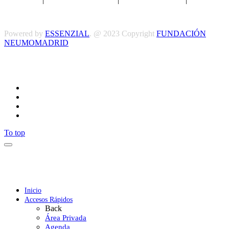
y Condiciones
Powered by
ESSENZIAL
. @ 2023 Copyright
FUNDACIÓN
NEUMOMADRID
Síguenos
To top
Inicio
Accesos Rápidos
Back
Área Privada
Agenda