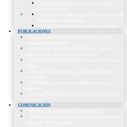
Vídeos Pacientes
–
Colección de Vídeos
dirigidos al Paciente
Asociaciones de pacientes
–
Asociaciones de
Neumología y Cirugía Torácica
Contactar
–
Póngase en contacto con nosotros
PUBLICACIONES
Proceso de publicación Revista
–
Conoce y
participa con nuestra revista
Revista de Patología Respiratoria
–
Revista
Científica online, trimestral y de acceso abierto
Últimos números Revista
–
Acceso rápido a lo más
reciente
Vídeos Profesionales
–
Colección de Vídeos de
Profesionales
Neumoteca
–
Colección de información sobre la
neumología
Vídeos Pacientes
–
Colección de Vídeos dirigidos al
Pacientes
COMUNICACIÓN
Blog
–
Artículos e Insights de Neumomadrid
Madrid Respira
–
Llamada a la acción sobre la salud
respiratoria y su comunicación