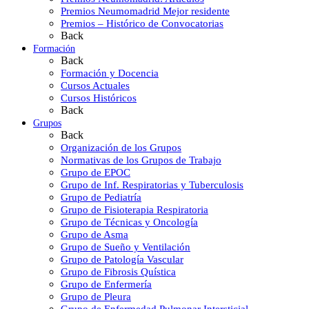
Premios Neumomadrid Mejor residente
Premios – Histórico de Convocatorias
Back
Formación
Back
Formación y Docencia
Cursos Actuales
Cursos Históricos
Back
Grupos
Back
Organización de los Grupos
Normativas de los Grupos de Trabajo
Grupo de EPOC
Grupo de Inf. Respiratorias y Tuberculosis
Grupo de Pediatría
Grupo de Fisioterapia Respiratoria
Grupo de Técnicas y Oncología
Grupo de Asma
Grupo de Sueño y Ventilación
Grupo de Patología Vascular
Grupo de Fibrosis Quística
Grupo de Enfermería
Grupo de Pleura