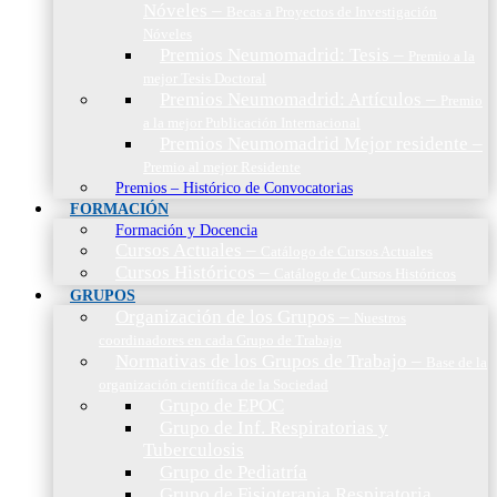
Nóveles
–
Becas a Proyectos de Investigación
Nóveles
Premios Neumomadrid: Tesis
–
Premio a la
mejor Tesis Doctoral
Premios Neumomadrid: Artículos
–
Premio
a la mejor Publicación Internacional
Premios Neumomadrid Mejor residente
–
Premio al mejor Residente
Premios – Histórico de Convocatorias
FORMACIÓN
Formación y Docencia
Cursos Actuales
–
Catálogo de Cursos Actuales
Cursos Históricos
–
Catálogo de Cursos Históricos
GRUPOS
Organización de los Grupos
–
Nuestros
coordinadores en cada Grupo de Trabajo
Normativas de los Grupos de Trabajo
–
Base de la
organización científica de la Sociedad
Grupo de EPOC
Grupo de Inf. Respiratorias y
Tuberculosis
Grupo de Pediatría
Grupo de Fisioterapia Respiratoria