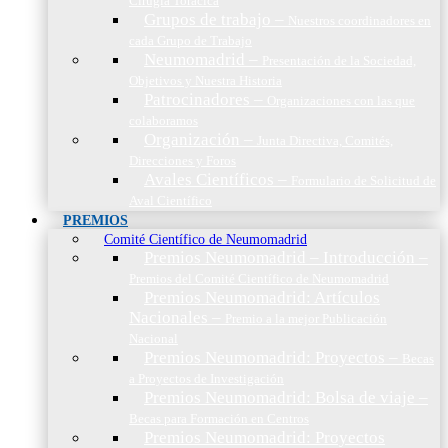
Cirugía Torácica
Grupos de trabajo
–
Nuestros coordinadores en
cada Grupo de Trabajo
Neumomadrid
–
Presentación de la Sociedad,
Objetivos y Nuestra Historia
Patrocinadores
–
Organizaciones con las que
colaboramos
Organización
–
Junta Directiva, Comités,
Direcciones y Foros
Avales Científicos
–
Formulario de Solicitud de
Aval Científico
PREMIOS
Comité Científico de Neumomadrid
Premios Neumomadrid – Introducción
–
Premios del Comité Científico de Neumomadrid
Premios Neumomadrid: Artículos
Nacionales
–
Premio a la mejor Publicación
Nacional
Premios Neumomadrid: Proyectos
–
Becas
a Proyectos de Investigación
Premios Neumomadrid: Bolsa de viaje
–
Becas para Formación en Centros
Premios Neumomadrid: Proyectos