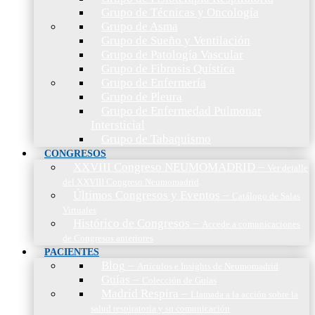
Grupo de Técnicas y Oncología
Grupo de Asma
Grupo de Sueño y Ventilación
Grupo de Patología Vascular
Grupo de Fibrosis Quística
Grupo de Enfermería
Grupo de Pleura
Grupo de Enfermedad Pulmonar
Intersticial
Grupo de Tabaquismo
CONGRESOS
XXVIII Congreso NEUMOMADRID
–
Ver detalle
del XXVIII Congreso Neumomadrid
Últimos Congresos y Eventos
–
Catálogo de Salas
Virtuales
Histórico de Congresos
–
Accede a comunicaciones
de Congresos anteriores
PACIENTES
Blog
–
Artículos e Insights de Neumomadrid
Guías
–
Colección de Guías
Madrid Respira
–
Llamada a la acción sobre la
salud respiratoria y su comunicación