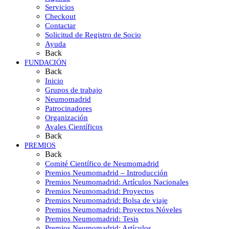
Servicios
Checkout
Contactar
Solicitud de Registro de Socio
Ayuda
Back
FUNDACIÓN
Back
Inicio
Grupos de trabajo
Neumomadrid
Patrocinadores
Organización
Avales Científicos
Back
PREMIOS
Back
Comité Científico de Neumomadrid
Premios Neumomadrid – Introducción
Premios Neumomadrid: Artículos Nacionales
Premios Neumomadrid: Proyectos
Premios Neumomadrid: Bolsa de viaje
Premios Neumomadrid: Proyectos Nóveles
Premios Neumomadrid: Tesis
Premios Neumomadrid: Artículos