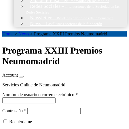
Sala de Prensa
–
Neumomadrid en los Medios
Redes Sociales
–
Interacciones de la Sociedad en las
Redes Sociales
Newsletter
–
Boletines periódicos de información
News
–
Las últimas noticias de la fundación
Home
>
News
>
Programa XXIII Premios Neumomadrid
Programa XXIII Premios
Neumomadrid
Account
Servicios Online de Neumomadrid
Nombre de usuario o correo electrónico
*
Contraseña
*
Recuérdame