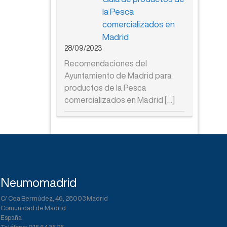
la Pesca
comercializados en
Madrid
28/09/2023
Recomendaciones del
Ayuntamiento de Madrid para
productos de la Pesca
comercializados en Madrid
[…]
Neumomadrid
C/ Cea Bermúdez, 46, 28003 Madrid
Comunidad de Madrid
España