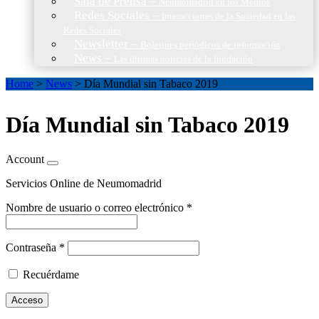
Sala de Prensa
–
Neumomadrid en los Medios
Redes Sociales
–
Interacciones de la Sociedad en las
Redes Sociales
Newsletter
–
Boletines periódicos de información
News
–
Las últimas noticias de la fundación
Home
>
News
>
Día Mundial sin Tabaco 2019
Día Mundial sin Tabaco 2019
Account
Servicios Online de Neumomadrid
Nombre de usuario o correo electrónico
*
Contraseña
*
Recuérdame
Acceso