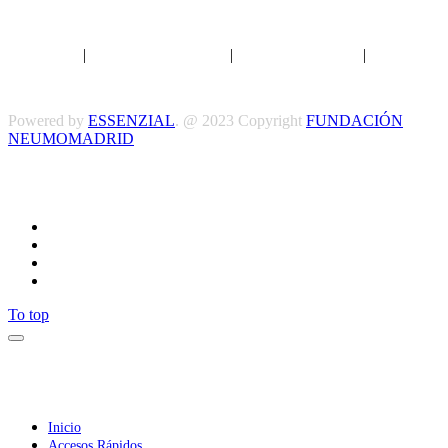
Aviso legal
|
Política de privacidad
|
Política de Cookies
|
Términos
y Condiciones
Powered by
ESSENZIAL
. @ 2023 Copyright
FUNDACIÓN
NEUMOMADRID
Síguenos
To top
Inicio
Accesos Rápidos