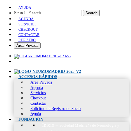
AYUDA
Search
Search
AGENDA
SERVICIOS
CHECKOUT
CONTACTAR
REGISTRO
Área Privada
ACCESOS RÁPIDOS
Área Privada
Agenda
Servicios
Checkout
Contactar
Solicitud de Registro de Socio
Ayuda
FUNDACIÓN
Inicio
–
Sociedad Madrileña de Neumología y