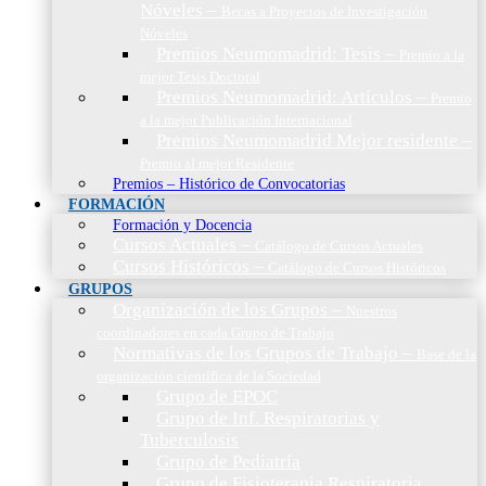
Nóveles
–
Becas a Proyectos de Investigación
Nóveles
Premios Neumomadrid: Tesis
–
Premio a la
mejor Tesis Doctoral
Premios Neumomadrid: Artículos
–
Premio
a la mejor Publicación Internacional
Premios Neumomadrid Mejor residente
–
Premio al mejor Residente
Premios – Histórico de Convocatorias
FORMACIÓN
Formación y Docencia
Cursos Actuales
–
Catálogo de Cursos Actuales
Cursos Históricos
–
Catálogo de Cursos Históricos
GRUPOS
Organización de los Grupos
–
Nuestros
coordinadores en cada Grupo de Trabajo
Normativas de los Grupos de Trabajo
–
Base de la
organización científica de la Sociedad
Grupo de EPOC
Grupo de Inf. Respiratorias y
Tuberculosis
Grupo de Pediatría
Grupo de Fisioterapia Respiratoria