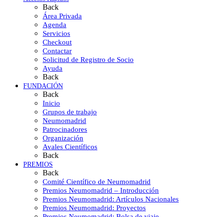
Back
Área Privada
Agenda
Servicios
Checkout
Contactar
Solicitud de Registro de Socio
Ayuda
Back
FUNDACIÓN
Back
Inicio
Grupos de trabajo
Neumomadrid
Patrocinadores
Organización
Avales Científicos
Back
PREMIOS
Back
Comité Científico de Neumomadrid
Premios Neumomadrid – Introducción
Premios Neumomadrid: Artículos Nacionales
Premios Neumomadrid: Proyectos
Premios Neumomadrid: Bolsa de viaje