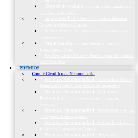
Cirugía Torácica
Grupos de trabajo
–
Nuestros coordinadores en
cada Grupo de Trabajo
Neumomadrid
–
Presentación de la Sociedad,
Objetivos y Nuestra Historia
Patrocinadores
–
Organizaciones con las que
colaboramos
Organización
–
Junta Directiva, Comités,
Direcciones y Foros
Avales Científicos
–
Formulario de Solicitud de
Aval Científico
PREMIOS
Comité Científico de Neumomadrid
Premios Neumomadrid – Introducción
–
Premios del Comité Científico de Neumomadrid
Premios Neumomadrid: Artículos
Nacionales
–
Premio a la mejor Publicación
Nacional
Premios Neumomadrid: Proyectos
–
Becas
a Proyectos de Investigación
Premios Neumomadrid: Bolsa de viaje
–
Becas para Formación en Centros
Premios Neumomadrid: Proyectos