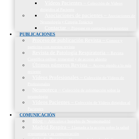
Vídeos Pacientes
–
Colección de Vídeos
dirigidos al Paciente
Asociaciones de pacientes
–
Asociaciones de
Neumología y Cirugía Torácica
Contactar
–
Póngase en contacto con nosotros
PUBLICACIONES
Proceso de publicación Revista
–
Conoce y
participa con nuestra revista
Revista de Patología Respiratoria
–
Revista
Científica online, trimestral y de acceso abierto
Últimos números Revista
–
Acceso rápido a lo más
reciente
Vídeos Profesionales
–
Colección de Vídeos de
Profesionales
Neumoteca
–
Colección de información sobre la
neumología
Vídeos Pacientes
–
Colección de Vídeos dirigidos al
Pacientes
COMUNICACIÓN
Blog
–
Artículos e Insights de Neumomadrid
Madrid Respira
–
Llamada a la acción sobre la salud
respiratoria y su comunicación