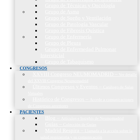
Grupo de Técnicas y Oncología
Grupo de Asma
Grupo de Sueño y Ventilación
Grupo de Patología Vascular
Grupo de Fibrosis Quística
Grupo de Enfermería
Grupo de Pleura
Grupo de Enfermedad Pulmonar
Intersticial
Grupo de Tabaquismo
CONGRESOS
XXVIII Congreso NEUMOMADRID
–
Ver detalle
del XXVIII Congreso Neumomadrid
Últimos Congresos y Eventos
–
Catálogo de Salas
Virtuales
Histórico de Congresos
–
Accede a comunicaciones
de Congresos anteriores
PACIENTES
Blog
–
Artículos e Insights de Neumomadrid
Guías
–
Colección de Guías
Madrid Respira
–
Llamada a la acción sobre la
salud respiratoria y su comunicación