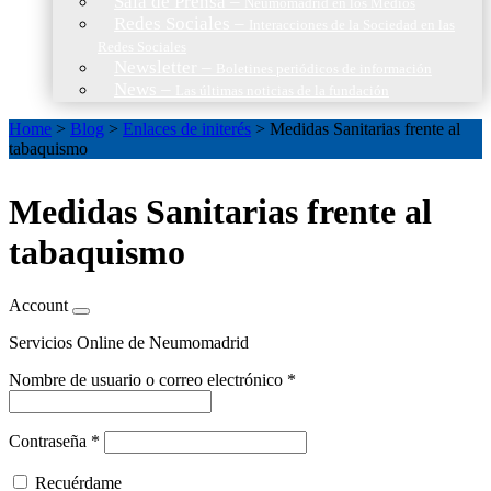
Sala de Prensa
–
Neumomadrid en los Medios
Redes Sociales
–
Interacciones de la Sociedad en las
Redes Sociales
Newsletter
–
Boletines periódicos de información
News
–
Las últimas noticias de la fundación
Home
>
Blog
>
Enlaces de initerés
>
Medidas Sanitarias frente al
tabaquismo
Medidas Sanitarias frente al
tabaquismo
Account
Servicios Online de Neumomadrid
Nombre de usuario o correo electrónico
*
Contraseña
*
Recuérdame