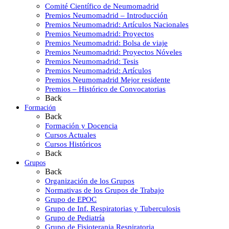
Comité Científico de Neumomadrid
Premios Neumomadrid – Introducción
Premios Neumomadrid: Artículos Nacionales
Premios Neumomadrid: Proyectos
Premios Neumomadrid: Bolsa de viaje
Premios Neumomadrid: Proyectos Nóveles
Premios Neumomadrid: Tesis
Premios Neumomadrid: Artículos
Premios Neumomadrid Mejor residente
Premios – Histórico de Convocatorias
Back
Formación
Back
Formación y Docencia
Cursos Actuales
Cursos Históricos
Back
Grupos
Back
Organización de los Grupos
Normativas de los Grupos de Trabajo
Grupo de EPOC
Grupo de Inf. Respiratorias y Tuberculosis
Grupo de Pediatría
Grupo de Fisioterapia Respiratoria