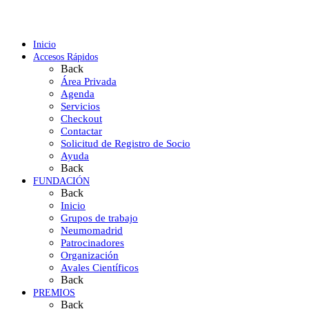
Inicio
Accesos Rápidos
Back
Área Privada
Agenda
Servicios
Checkout
Contactar
Solicitud de Registro de Socio
Ayuda
Back
FUNDACIÓN
Back
Inicio
Grupos de trabajo
Neumomadrid
Patrocinadores
Organización
Avales Científicos
Back
PREMIOS
Back