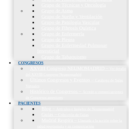
Grupo de Técnicas y Oncología
Grupo de Asma
Grupo de Sueño y Ventilación
Grupo de Patología Vascular
Grupo de Fibrosis Quística
Grupo de Enfermería
Grupo de Pleura
Grupo de Enfermedad Pulmonar
Intersticial
Grupo de Tabaquismo
CONGRESOS
XXVIII Congreso NEUMOMADRID
–
Ver detalle
del XXVIII Congreso Neumomadrid
Últimos Congresos y Eventos
–
Catálogo de Salas
Virtuales
Histórico de Congresos
–
Accede a comunicaciones
de Congresos anteriores
PACIENTES
Blog
–
Artículos e Insights de Neumomadrid
Guías
–
Colección de Guías
Madrid Respira
–
Llamada a la acción sobre la
salud respiratoria y su comunicación