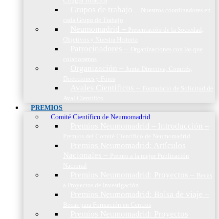
Cirugía Torácica
Grupos de trabajo
–
Nuestros coordinadores en
cada Grupo de Trabajo
Neumomadrid
–
Presentación de la Sociedad,
Objetivos y Nuestra Historia
Patrocinadores
–
Organizaciones con las que
colaboramos
Organización
–
Junta Directiva, Comités,
Direcciones y Foros
Avales Científicos
–
Formulario de Solicitud de
Aval Científico
PREMIOS
Comité Científico de Neumomadrid
Premios Neumomadrid – Introducción
–
Premios del Comité Científico de Neumomadrid
Premios Neumomadrid: Artículos
Nacionales
–
Premio a la mejor Publicación
Nacional
Premios Neumomadrid: Proyectos
–
Becas
a Proyectos de Investigación
Premios Neumomadrid: Bolsa de viaje
–
Becas para Formación en Centros
Premios Neumomadrid: Proyectos