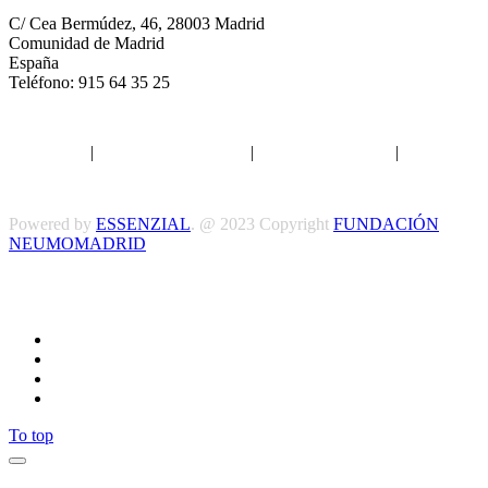
C/ Cea Bermúdez, 46, 28003 Madrid
Comunidad de Madrid
España
Teléfono: 915 64 35 25
Aviso legal
|
Política de privacidad
|
Política de Cookies
|
Términos
y Condiciones
Powered by
ESSENZIAL
. @ 2023 Copyright
FUNDACIÓN
NEUMOMADRID
Síguenos
To top