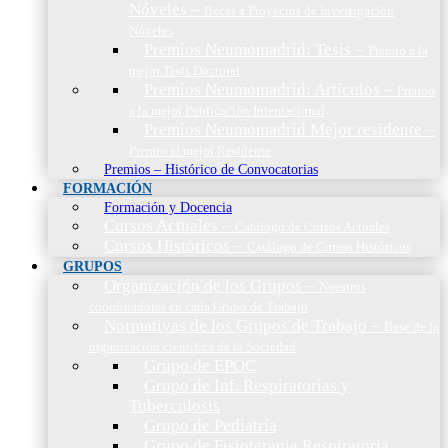
Nóveles
–
Becas a Proyectos de Investigación
Nóveles
Premios Neumomadrid: Tesis
–
Premio a la
mejor Tesis Doctoral
Premios Neumomadrid: Artículos
–
Premio
a la mejor Publicación Internacional
Premios Neumomadrid Mejor residente
–
Premio al mejor Residente
Premios – Histórico de Convocatorias
FORMACIÓN
Formación y Docencia
Cursos Actuales
–
Catálogo de Cursos Actuales
Cursos Históricos
–
Catálogo de Cursos Históricos
GRUPOS
Organización de los Grupos
–
Nuestros
coordinadores en cada Grupo de Trabajo
Normativas de los Grupos de Trabajo
–
Base de la
organización científica de la Sociedad
Grupo de EPOC
Grupo de Inf. Respiratorias y
Tuberculosis
Grupo de Pediatría
Grupo de Fisioterapia Respiratoria