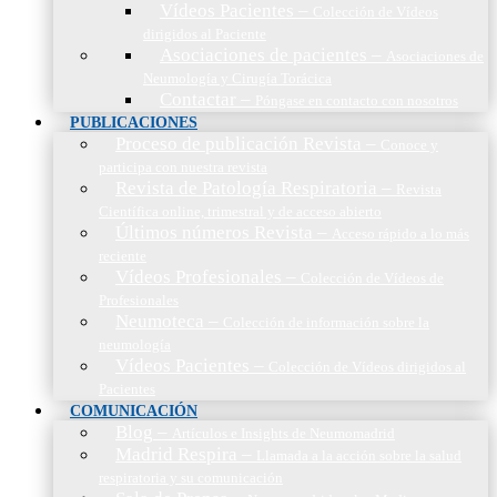
Vídeos Pacientes
–
Colección de Vídeos
dirigidos al Paciente
Asociaciones de pacientes
–
Asociaciones de
Neumología y Cirugía Torácica
Contactar
–
Póngase en contacto con nosotros
PUBLICACIONES
Proceso de publicación Revista
–
Conoce y
participa con nuestra revista
Revista de Patología Respiratoria
–
Revista
Científica online, trimestral y de acceso abierto
Últimos números Revista
–
Acceso rápido a lo más
reciente
Vídeos Profesionales
–
Colección de Vídeos de
Profesionales
Neumoteca
–
Colección de información sobre la
neumología
Vídeos Pacientes
–
Colección de Vídeos dirigidos al
Pacientes
COMUNICACIÓN
Blog
–
Artículos e Insights de Neumomadrid
Madrid Respira
–
Llamada a la acción sobre la salud
respiratoria y su comunicación