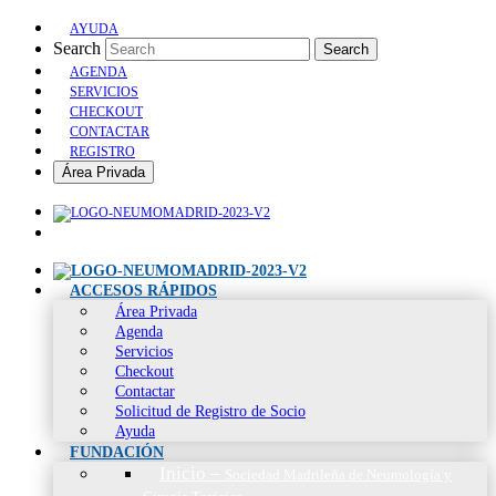
AYUDA
Search
Search
AGENDA
SERVICIOS
CHECKOUT
CONTACTAR
REGISTRO
Área Privada
ACCESOS RÁPIDOS
Área Privada
Agenda
Servicios
Checkout
Contactar
Solicitud de Registro de Socio
Ayuda
FUNDACIÓN
Inicio
–
Sociedad Madrileña de Neumología y