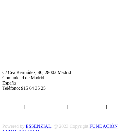
Neumomadrid
C/ Cea Bermúdez, 46, 28003 Madrid
Comunidad de Madrid
España
Teléfono: 915 64 35 25
Aviso legal
|
Política de privacidad
|
Política de Cookies
|
Términos
y Condiciones
Powered by
ESSENZIAL
. @ 2023 Copyright
FUNDACIÓN