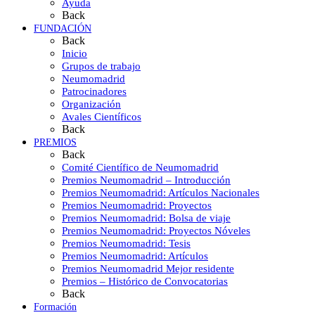
Ayuda
Back
FUNDACIÓN
Back
Inicio
Grupos de trabajo
Neumomadrid
Patrocinadores
Organización
Avales Científicos
Back
PREMIOS
Back
Comité Científico de Neumomadrid
Premios Neumomadrid – Introducción
Premios Neumomadrid: Artículos Nacionales
Premios Neumomadrid: Proyectos
Premios Neumomadrid: Bolsa de viaje
Premios Neumomadrid: Proyectos Nóveles
Premios Neumomadrid: Tesis
Premios Neumomadrid: Artículos
Premios Neumomadrid Mejor residente
Premios – Histórico de Convocatorias
Back
Formación