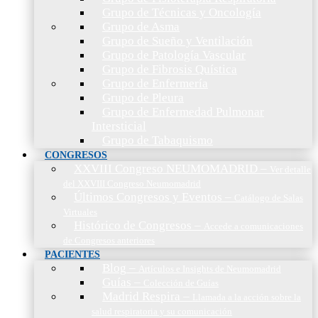
Grupo de Técnicas y Oncología
Grupo de Asma
Grupo de Sueño y Ventilación
Grupo de Patología Vascular
Grupo de Fibrosis Quística
Grupo de Enfermería
Grupo de Pleura
Grupo de Enfermedad Pulmonar
Intersticial
Grupo de Tabaquismo
CONGRESOS
XXVIII Congreso NEUMOMADRID
–
Ver detalle
del XXVIII Congreso Neumomadrid
Últimos Congresos y Eventos
–
Catálogo de Salas
Virtuales
Histórico de Congresos
–
Accede a comunicaciones
de Congresos anteriores
PACIENTES
Blog
–
Artículos e Insights de Neumomadrid
Guías
–
Colección de Guías
Madrid Respira
–
Llamada a la acción sobre la
salud respiratoria y su comunicación