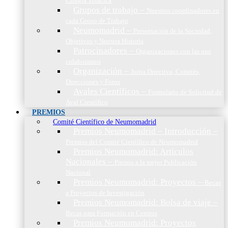
Cirugía Torácica
Grupos de trabajo
–
Nuestros coordinadores en
cada Grupo de Trabajo
Neumomadrid
–
Presentación de la Sociedad,
Objetivos y Nuestra Historia
Patrocinadores
–
Organizaciones con las que
colaboramos
Organización
–
Junta Directiva, Comités,
Direcciones y Foros
Avales Científicos
–
Formulario de Solicitud de
Aval Científico
PREMIOS
Comité Científico de Neumomadrid
Premios Neumomadrid – Introducción
–
Premios del Comité Científico de Neumomadrid
Premios Neumomadrid: Artículos
Nacionales
–
Premio a la mejor Publicación
Nacional
Premios Neumomadrid: Proyectos
–
Becas
a Proyectos de Investigación
Premios Neumomadrid: Bolsa de viaje
–
Becas para Formación en Centros
Premios Neumomadrid: Proyectos