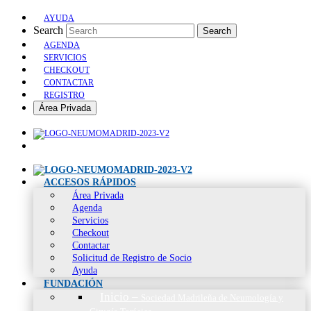
AYUDA
Search
Search
AGENDA
SERVICIOS
CHECKOUT
CONTACTAR
REGISTRO
Área Privada
ACCESOS RÁPIDOS
Área Privada
Agenda
Servicios
Checkout
Contactar
Solicitud de Registro de Socio
Ayuda
FUNDACIÓN
Inicio
–
Sociedad Madrileña de Neumología y