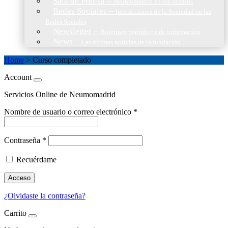
Sala de Prensa
–
Neumomadrid en los Medios
Redes Sociales
–
Interacciones de la Sociedad en las
Redes Sociales
Newsletter
–
Boletines periódicos de información
News
–
Las últimas noticias de la fundación
Home
>
Curso completado
Account
Servicios Online de Neumomadrid
Nombre de usuario o correo electrónico
*
Contraseña
*
Recuérdame
Acceso
¿Olvidaste la contraseña?
Carrito