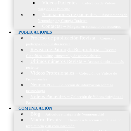
Vídeos Pacientes
–
Colección de Vídeos
dirigidos al Paciente
Asociaciones de pacientes
–
Asociaciones de
Neumología y Cirugía Torácica
Contactar
–
Póngase en contacto con nosotros
PUBLICACIONES
Proceso de publicación Revista
–
Conoce y
participa con nuestra revista
Revista de Patología Respiratoria
–
Revista
Científica online, trimestral y de acceso abierto
Últimos números Revista
–
Acceso rápido a lo más
reciente
Vídeos Profesionales
–
Colección de Vídeos de
Profesionales
Neumoteca
–
Colección de información sobre la
neumología
Vídeos Pacientes
–
Colección de Vídeos dirigidos al
Pacientes
COMUNICACIÓN
Blog
–
Artículos e Insights de Neumomadrid
Madrid Respira
–
Llamada a la acción sobre la salud
respiratoria y su comunicación