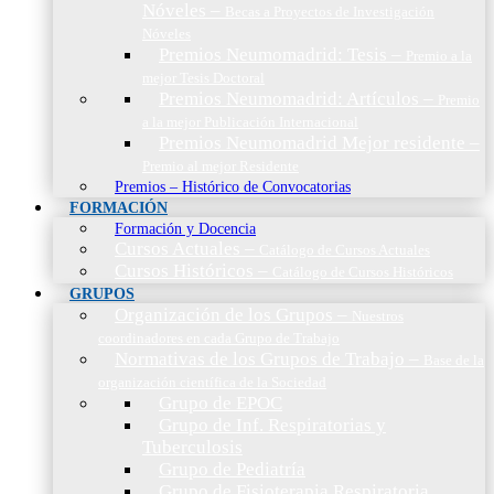
Nóveles
–
Becas a Proyectos de Investigación
Nóveles
Premios Neumomadrid: Tesis
–
Premio a la
mejor Tesis Doctoral
Premios Neumomadrid: Artículos
–
Premio
a la mejor Publicación Internacional
Premios Neumomadrid Mejor residente
–
Premio al mejor Residente
Premios – Histórico de Convocatorias
FORMACIÓN
Formación y Docencia
Cursos Actuales
–
Catálogo de Cursos Actuales
Cursos Históricos
–
Catálogo de Cursos Históricos
GRUPOS
Organización de los Grupos
–
Nuestros
coordinadores en cada Grupo de Trabajo
Normativas de los Grupos de Trabajo
–
Base de la
organización científica de la Sociedad
Grupo de EPOC
Grupo de Inf. Respiratorias y
Tuberculosis
Grupo de Pediatría
Grupo de Fisioterapia Respiratoria