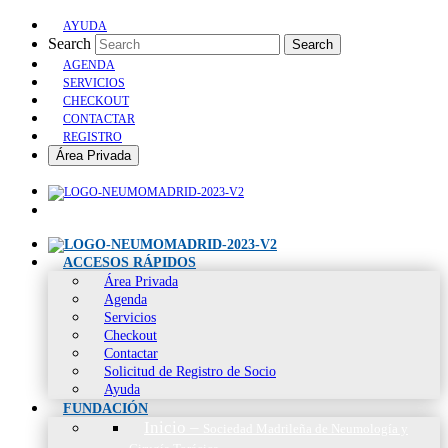
AYUDA
Search
Search
AGENDA
SERVICIOS
CHECKOUT
CONTACTAR
REGISTRO
Área Privada
ACCESOS RÁPIDOS
Área Privada
Agenda
Servicios
Checkout
Contactar
Solicitud de Registro de Socio
Ayuda
FUNDACIÓN
Inicio
–
Sociedad Madrileña de Neumología y