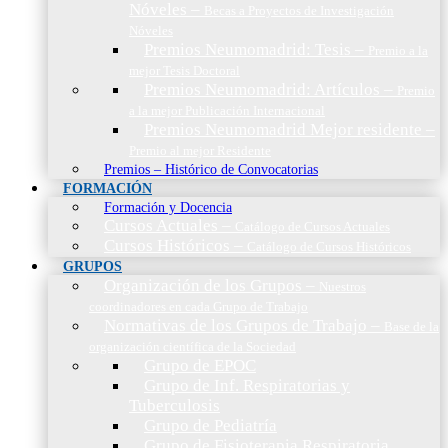
Nóveles
–
Becas a Proyectos de Investigación
Nóveles
Premios Neumomadrid: Tesis
–
Premio a la
mejor Tesis Doctoral
Premios Neumomadrid: Artículos
–
Premio
a la mejor Publicación Internacional
Premios Neumomadrid Mejor residente
–
Premio al mejor Residente
Premios – Histórico de Convocatorias
FORMACIÓN
Formación y Docencia
Cursos Actuales
–
Catálogo de Cursos Actuales
Cursos Históricos
–
Catálogo de Cursos Históricos
GRUPOS
Organización de los Grupos
–
Nuestros
coordinadores en cada Grupo de Trabajo
Normativas de los Grupos de Trabajo
–
Base de la
organización científica de la Sociedad
Grupo de EPOC
Grupo de Inf. Respiratorias y
Tuberculosis
Grupo de Pediatría
Grupo de Fisioterapia Respiratoria