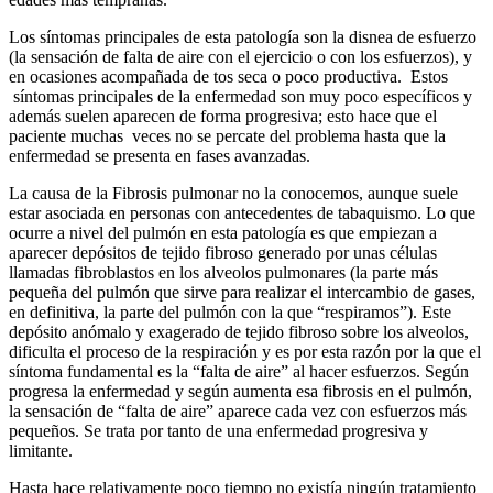
Los síntomas principales de esta patología son la disnea de esfuerzo
(la sensación de falta de aire con el ejercicio o con los esfuerzos), y
en ocasiones acompañada de tos seca o poco productiva. Estos
síntomas principales de la enfermedad son muy poco específicos y
además suelen aparecen de forma progresiva; esto hace que el
paciente muchas veces no se percate del problema hasta que la
enfermedad se presenta en fases avanzadas.
La causa de la Fibrosis pulmonar no la conocemos, aunque suele
estar asociada en personas con antecedentes de tabaquismo. Lo que
ocurre a nivel del pulmón en esta patología es que empiezan a
aparecer depósitos de tejido fibroso generado por unas células
llamadas fibroblastos en los alveolos pulmonares (la parte más
pequeña del pulmón que sirve para realizar el intercambio de gases,
en definitiva, la parte del pulmón con la que “respiramos”). Este
depósito anómalo y exagerado de tejido fibroso sobre los alveolos,
dificulta el proceso de la respiración y es por esta razón por la que el
síntoma fundamental es la “falta de aire” al hacer esfuerzos. Según
progresa la enfermedad y según aumenta esa fibrosis en el pulmón,
la sensación de “falta de aire” aparece cada vez con esfuerzos más
pequeños. Se trata por tanto de una enfermedad progresiva y
limitante.
Hasta hace relativamente poco tiempo no existía ningún tratamiento