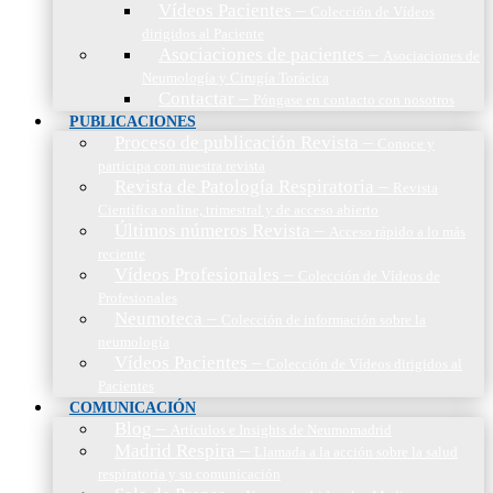
Vídeos Pacientes
–
Colección de Vídeos
dirigidos al Paciente
Asociaciones de pacientes
–
Asociaciones de
Neumología y Cirugía Torácica
Contactar
–
Póngase en contacto con nosotros
PUBLICACIONES
Proceso de publicación Revista
–
Conoce y
participa con nuestra revista
Revista de Patología Respiratoria
–
Revista
Científica online, trimestral y de acceso abierto
Últimos números Revista
–
Acceso rápido a lo más
reciente
Vídeos Profesionales
–
Colección de Vídeos de
Profesionales
Neumoteca
–
Colección de información sobre la
neumología
Vídeos Pacientes
–
Colección de Vídeos dirigidos al
Pacientes
COMUNICACIÓN
Blog
–
Artículos e Insights de Neumomadrid
Madrid Respira
–
Llamada a la acción sobre la salud
respiratoria y su comunicación