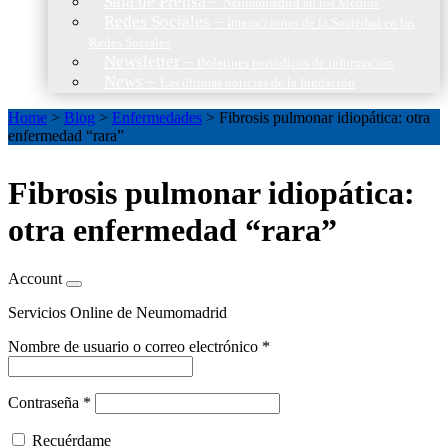
Sala de Prensa
–
Neumomadrid en los Medios
Redes Sociales
–
Interacciones de la Sociedad en las
Redes Sociales
Newsletter
–
Boletines periódicos de información
News
–
Las últimas noticias de la fundación
Home
>
Blog
>
Enfermedades
>
Fibrosis pulmonar idiopática: otra
enfermedad “rara”
Fibrosis pulmonar idiopática:
otra enfermedad “rara”
Account
Servicios Online de Neumomadrid
Nombre de usuario o correo electrónico
*
Contraseña
*
Recuérdame