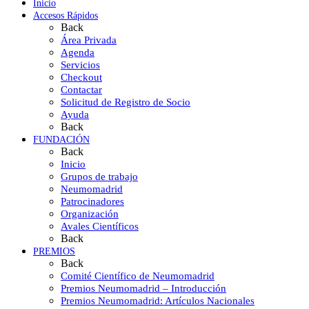
Inicio
Accesos Rápidos
Back
Área Privada
Agenda
Servicios
Checkout
Contactar
Solicitud de Registro de Socio
Ayuda
Back
FUNDACIÓN
Back
Inicio
Grupos de trabajo
Neumomadrid
Patrocinadores
Organización
Avales Científicos
Back
PREMIOS
Back
Comité Científico de Neumomadrid
Premios Neumomadrid – Introducción
Premios Neumomadrid: Artículos Nacionales