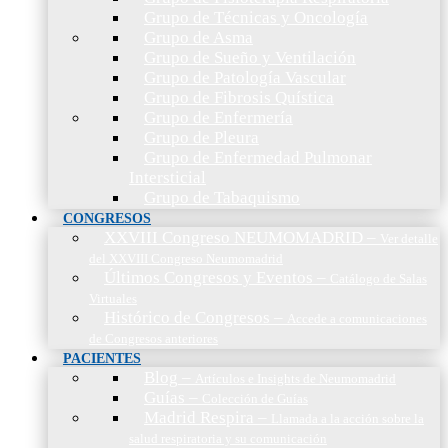
Grupo de Técnicas y Oncología
Grupo de Asma
Grupo de Sueño y Ventilación
Grupo de Patología Vascular
Grupo de Fibrosis Quística
Grupo de Enfermería
Grupo de Pleura
Grupo de Enfermedad Pulmonar
Intersticial
Grupo de Tabaquismo
CONGRESOS
XXVIII Congreso NEUMOMADRID
–
Ver detalle
del XXVIII Congreso Neumomadrid
Últimos Congresos y Eventos
–
Catálogo de Salas
Virtuales
Histórico de Congresos
–
Accede a comunicaciones
de Congresos anteriores
PACIENTES
Blog
–
Artículos e Insights de Neumomadrid
Guías
–
Colección de Guías
Madrid Respira
–
Llamada a la acción sobre la
salud respiratoria y su comunicación