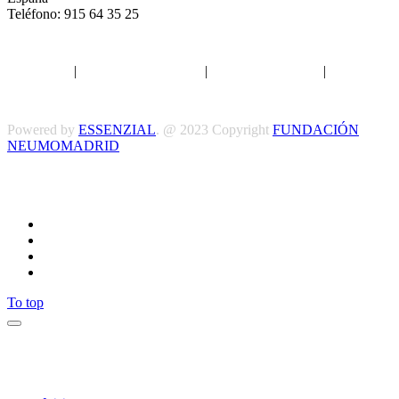
Teléfono: 915 64 35 25
Aviso legal
|
Política de privacidad
|
Política de Cookies
|
Términos
y Condiciones
Powered by
ESSENZIAL
. @ 2023 Copyright
FUNDACIÓN
NEUMOMADRID
Síguenos
To top