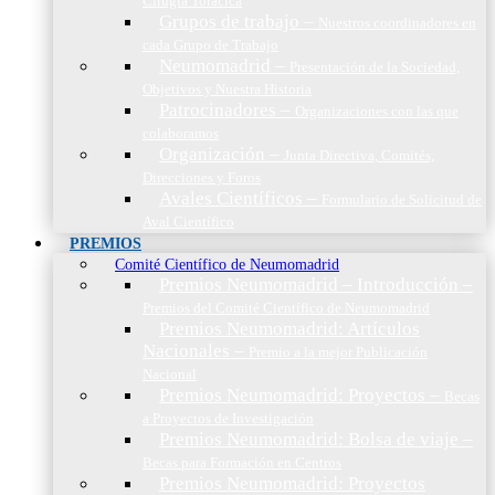
Cirugía Torácica
Grupos de trabajo
–
Nuestros coordinadores en
cada Grupo de Trabajo
Neumomadrid
–
Presentación de la Sociedad,
Objetivos y Nuestra Historia
Patrocinadores
–
Organizaciones con las que
colaboramos
Organización
–
Junta Directiva, Comités,
Direcciones y Foros
Avales Científicos
–
Formulario de Solicitud de
Aval Científico
PREMIOS
Comité Científico de Neumomadrid
Premios Neumomadrid – Introducción
–
Premios del Comité Científico de Neumomadrid
Premios Neumomadrid: Artículos
Nacionales
–
Premio a la mejor Publicación
Nacional
Premios Neumomadrid: Proyectos
–
Becas
a Proyectos de Investigación
Premios Neumomadrid: Bolsa de viaje
–
Becas para Formación en Centros
Premios Neumomadrid: Proyectos