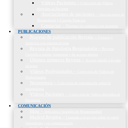
Vídeos Pacientes
–
Colección de Vídeos
dirigidos al Paciente
Asociaciones de pacientes
–
Asociaciones de
Neumología y Cirugía Torácica
Contactar
–
Póngase en contacto con nosotros
PUBLICACIONES
Proceso de publicación Revista
–
Conoce y
participa con nuestra revista
Revista de Patología Respiratoria
–
Revista
Científica online, trimestral y de acceso abierto
Últimos números Revista
–
Acceso rápido a lo más
reciente
Vídeos Profesionales
–
Colección de Vídeos de
Profesionales
Neumoteca
–
Colección de información sobre la
neumología
Vídeos Pacientes
–
Colección de Vídeos dirigidos al
Pacientes
COMUNICACIÓN
Blog
–
Artículos e Insights de Neumomadrid
Madrid Respira
–
Llamada a la acción sobre la salud
respiratoria y su comunicación