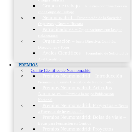
Cirugía Torácica
Grupos de trabajo
–
Nuestros coordinadores en
cada Grupo de Trabajo
Neumomadrid
–
Presentación de la Sociedad,
Objetivos y Nuestra Historia
Patrocinadores
–
Organizaciones con las que
colaboramos
Organización
–
Junta Directiva, Comités,
Direcciones y Foros
Avales Científicos
–
Formulario de Solicitud de
Aval Científico
PREMIOS
Comité Científico de Neumomadrid
Premios Neumomadrid – Introducción
–
Premios del Comité Científico de Neumomadrid
Premios Neumomadrid: Artículos
Nacionales
–
Premio a la mejor Publicación
Nacional
Premios Neumomadrid: Proyectos
–
Becas
a Proyectos de Investigación
Premios Neumomadrid: Bolsa de viaje
–
Becas para Formación en Centros
Premios Neumomadrid: Proyectos