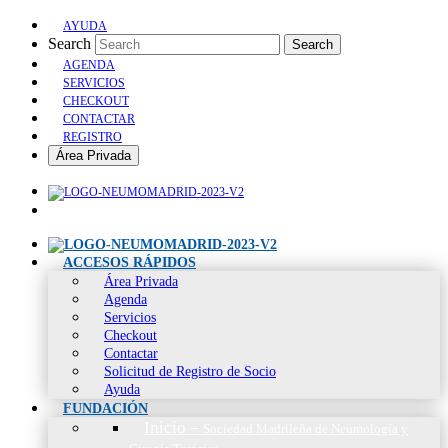
AYUDA
Search
Search
AGENDA
SERVICIOS
CHECKOUT
CONTACTAR
REGISTRO
Área Privada
ACCESOS RÁPIDOS
Área Privada
Agenda
Servicios
Checkout
Contactar
Solicitud de Registro de Socio
Ayuda
FUNDACIÓN
Inicio
–
Sociedad Madrileña de Neumología y