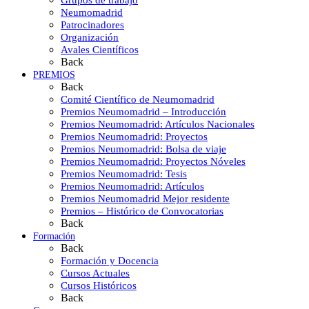
Grupos de trabajo
Neumomadrid
Patrocinadores
Organización
Avales Científicos
Back
PREMIOS
Back
Comité Científico de Neumomadrid
Premios Neumomadrid – Introducción
Premios Neumomadrid: Artículos Nacionales
Premios Neumomadrid: Proyectos
Premios Neumomadrid: Bolsa de viaje
Premios Neumomadrid: Proyectos Nóveles
Premios Neumomadrid: Tesis
Premios Neumomadrid: Artículos
Premios Neumomadrid Mejor residente
Premios – Histórico de Convocatorias
Back
Formación
Back
Formación y Docencia
Cursos Actuales
Cursos Históricos
Back