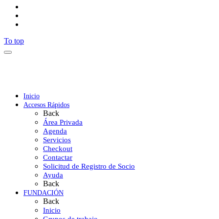
To top
Inicio
Accesos Rápidos
Back
Área Privada
Agenda
Servicios
Checkout
Contactar
Solicitud de Registro de Socio
Ayuda
Back
FUNDACIÓN
Back
Inicio