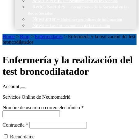
Sala de Prensa
–
Neumomadrid en los Medios
Redes Sociales
–
Interacciones de la Sociedad en las
Redes Sociales
Newsletter
–
Boletines periódicos de información
News
–
Las últimas noticias de la fundación
Home
>
Blog
>
Enfermedades
>
Enfermería y la realización del test
broncodilatador
Enfermería y la realización del
test broncodilatador
Account
Servicios Online de Neumomadrid
Nombre de usuario o correo electrónico
*
Contraseña
*
Recuérdame