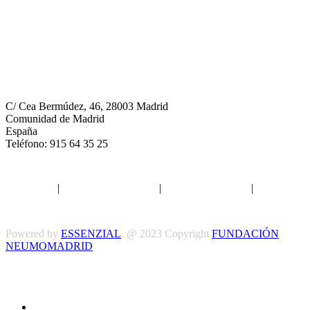
Neumomadrid
C/ Cea Bermúdez, 46, 28003 Madrid
Comunidad de Madrid
España
Teléfono: 915 64 35 25
Aviso legal
|
Política de privacidad
|
Política de Cookies
|
Términos
y Condiciones
Powered by
ESSENZIAL
. @ 2023 Copyright
FUNDACIÓN
NEUMOMADRID
Síguenos