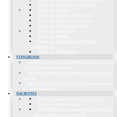
Grupo de Técnicas y Oncología
Grupo de Asma
Grupo de Sueño y Ventilación
Grupo de Patología Vascular
Grupo de Fibrosis Quística
Grupo de Enfermería
Grupo de Pleura
Grupo de Enfermedad Pulmonar
Intersticial
Grupo de Tabaquismo
CONGRESOS
XXVIII Congreso NEUMOMADRID
–
Ver detalle
del XXVIII Congreso Neumomadrid
Últimos Congresos y Eventos
–
Catálogo de Salas
Virtuales
Histórico de Congresos
–
Accede a comunicaciones
de Congresos anteriores
PACIENTES
Blog
–
Artículos e Insights de Neumomadrid
Guías
–
Colección de Guías
Madrid Respira
–
Llamada a la acción sobre la
salud respiratoria y su comunicación