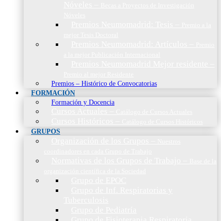
Nóveles
–
Becas a Proyectos de Investigación
Nóveles
Premios Neumomadrid: Tesis
–
Premio a la
mejor Tesis Doctoral
Premios Neumomadrid: Artículos
–
Premio
a la mejor Publicación Internacional
Premios Neumomadrid Mejor residente
–
Premio al mejor Residente
Premios – Histórico de Convocatorias
FORMACIÓN
Formación y Docencia
Cursos Actuales
–
Catálogo de Cursos Actuales
Cursos Históricos
–
Catálogo de Cursos Históricos
GRUPOS
Organización de los Grupos
–
Nuestros
coordinadores en cada Grupo de Trabajo
Normativas de los Grupos de Trabajo
–
Base de la
organización científica de la Sociedad
Grupo de EPOC
Grupo de Inf. Respiratorias y
Tuberculosis
Grupo de Pediatría
Grupo de Fisioterapia Respiratoria