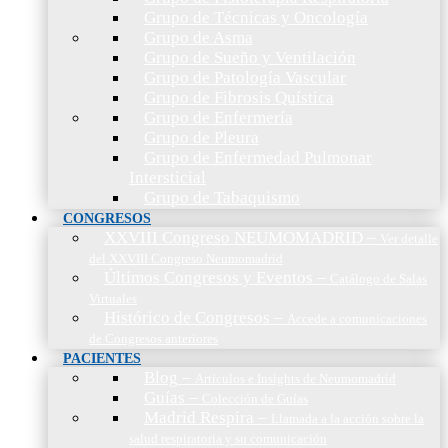
Grupo de Técnicas y Oncología
Grupo de Asma
Grupo de Sueño y Ventilación
Grupo de Patología Vascular
Grupo de Fibrosis Quística
Grupo de Enfermería
Grupo de Pleura
Grupo de Enfermedad Pulmonar
Intersticial
Grupo de Tabaquismo
CONGRESOS
XXVIII Congreso NEUMOMADRID
–
Ver detalle
del XXVIII Congreso Neumomadrid
Últimos Congresos y Eventos
–
Catálogo de Salas
Virtuales
Histórico de Congresos
–
Accede a comunicaciones
de Congresos anteriores
PACIENTES
Blog
–
Artículos e Insights de Neumomadrid
Guías
–
Colección de Guías
Madrid Respira
–
Llamada a la acción sobre la
salud respiratoria y su comunicación