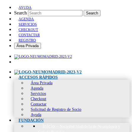
AYUDA
Search
Search
AGENDA
SERVICIOS
CHECKOUT
CONTACTAR
REGISTRO
Área Privada
ACCESOS RÁPIDOS
Área Privada
Agenda
Servicios
Checkout
Contactar
Solicitud de Registro de Socio
Ayuda
FUNDACIÓN
Inicio
–
Sociedad Madrileña de Neumología y