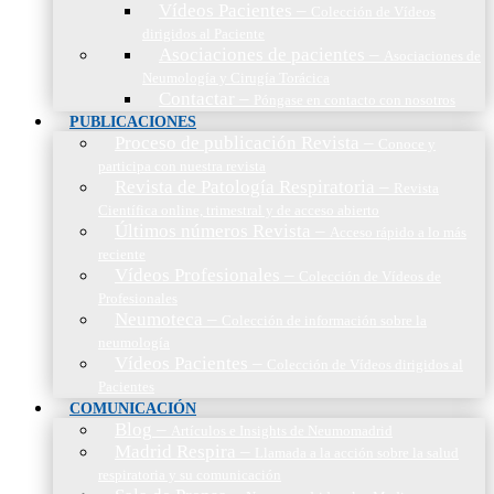
Vídeos Pacientes
–
Colección de Vídeos
dirigidos al Paciente
Asociaciones de pacientes
–
Asociaciones de
Neumología y Cirugía Torácica
Contactar
–
Póngase en contacto con nosotros
PUBLICACIONES
Proceso de publicación Revista
–
Conoce y
participa con nuestra revista
Revista de Patología Respiratoria
–
Revista
Científica online, trimestral y de acceso abierto
Últimos números Revista
–
Acceso rápido a lo más
reciente
Vídeos Profesionales
–
Colección de Vídeos de
Profesionales
Neumoteca
–
Colección de información sobre la
neumología
Vídeos Pacientes
–
Colección de Vídeos dirigidos al
Pacientes
COMUNICACIÓN
Blog
–
Artículos e Insights de Neumomadrid
Madrid Respira
–
Llamada a la acción sobre la salud
respiratoria y su comunicación