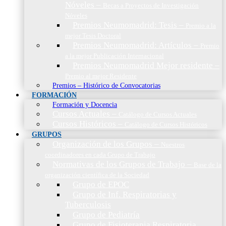
Nóveles
–
Becas a Proyectos de Investigación
Nóveles
Premios Neumomadrid: Tesis
–
Premio a la
mejor Tesis Doctoral
Premios Neumomadrid: Artículos
–
Premio
a la mejor Publicación Internacional
Premios Neumomadrid Mejor residente
–
Premio al mejor Residente
Premios – Histórico de Convocatorias
FORMACIÓN
Formación y Docencia
Cursos Actuales
–
Catálogo de Cursos Actuales
Cursos Históricos
–
Catálogo de Cursos Históricos
GRUPOS
Organización de los Grupos
–
Nuestros
coordinadores en cada Grupo de Trabajo
Normativas de los Grupos de Trabajo
–
Base de la
organización científica de la Sociedad
Grupo de EPOC
Grupo de Inf. Respiratorias y
Tuberculosis
Grupo de Pediatría
Grupo de Fisioterapia Respiratoria