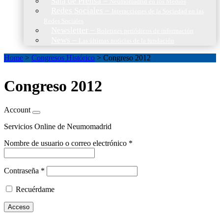
Sala de Prensa
–
Neumomadrid en los Medios
Redes Sociales
–
Interacciones de la Sociedad en las
Redes Sociales
Newsletter
–
Boletines periódicos de información
News
–
Las últimas noticias de la fundación
Home
>
Congresos Histórico
>
Congreso 2012
Congreso 2012
Account
Servicios Online de Neumomadrid
Nombre de usuario o correo electrónico
*
Contraseña
*
Recuérdame
Acceso