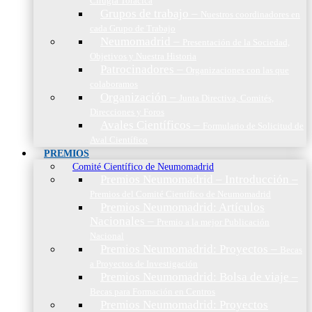
Cirugía Torácica
Grupos de trabajo
–
Nuestros coordinadores en
cada Grupo de Trabajo
Neumomadrid
–
Presentación de la Sociedad,
Objetivos y Nuestra Historia
Patrocinadores
–
Organizaciones con las que
colaboramos
Organización
–
Junta Directiva, Comités,
Direcciones y Foros
Avales Científicos
–
Formulario de Solicitud de
Aval Científico
PREMIOS
Comité Científico de Neumomadrid
Premios Neumomadrid – Introducción
–
Premios del Comité Científico de Neumomadrid
Premios Neumomadrid: Artículos
Nacionales
–
Premio a la mejor Publicación
Nacional
Premios Neumomadrid: Proyectos
–
Becas
a Proyectos de Investigación
Premios Neumomadrid: Bolsa de viaje
–
Becas para Formación en Centros
Premios Neumomadrid: Proyectos