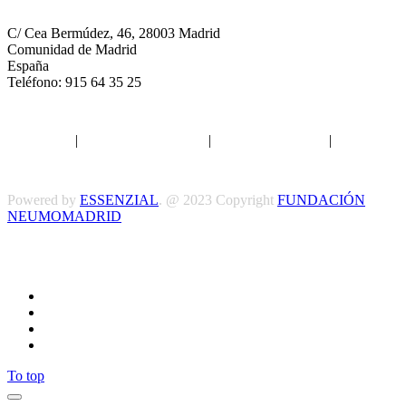
C/ Cea Bermúdez, 46, 28003 Madrid
Comunidad de Madrid
España
Teléfono: 915 64 35 25
Aviso legal
|
Política de privacidad
|
Política de Cookies
|
Términos
y Condiciones
Powered by
ESSENZIAL
. @ 2023 Copyright
FUNDACIÓN
NEUMOMADRID
Síguenos
To top