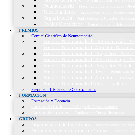
Nuestros coordinadores en c
Neumomadrid
–
Presentación de la Sociedad, Objet
Patrocinadores
–
Organizaciones con las que cola
Organización
–
Junta Directiva, Comités, Direccio
Avales Científicos
–
Formulario de Solicitud de A
PREMIOS
Comité Científico de Neumomadrid
Premios Neumomadrid – Introducción
–
Pr
Premios Neumomadrid: Artículos Nacional
Premios Neumomadrid: Proyectos
–
Becas a 
Premios Neumomadrid: Bolsa de viaje
–
Be
Premios Neumomadrid: Proyectos Nóveles
Premios Neumomadrid: Tesis
–
Premio a la me
Premios Neumomadrid: Artículos
–
Premio a 
Premios Neumomadrid Mejor residente
–
P
Premios – Histórico de Convocatorias
FORMACIÓN
Formación y Docencia
Cursos Actuales
–
Catálogo de Cursos Actuales
Cursos Históricos
–
Catálogo de Cursos Históricos
GRUPOS
Organización de los Grupos
–
Nuestros coordinadores
Normativas de los Grupos de Trabajo
–
Base de la 