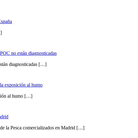
España
]
EPOC no están diagnosticadas
tán diagnosticadas
[…]
la exposición al humo
ción al humo
[…]
adrid
e la Pesca comercializados en Madrid
[…]