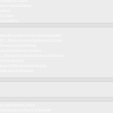
ada Grupo de Trabajo
ivos y Nuestra Historia
boramos
nes y Foros
val Científico
emios del Comité Científico de Neumomadrid
es
–
Premio a la mejor Publicación Nacional
Proyectos de Investigación
cas para Formación en Centros
–
Becas a Proyectos de Investigación Nóveles
jor Tesis Doctoral
la mejor Publicación Internacional
remio al mejor Residente
 en cada Grupo de Trabajo
organización científica de la Sociedad