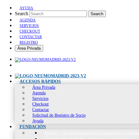
AYUDA
Search
Search
AGENDA
SERVICIOS
CHECKOUT
CONTACTAR
REGISTRO
Área Privada
ACCESOS RÁPIDOS
Área Privada
Agenda
Servicios
Checkout
Contactar
Solicitud de Registro de Socio
Ayuda
FUNDACIÓN
Inicio
–
Sociedad Madrileña de Neumología y Cirugí
Grupos de trabajo
–