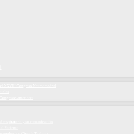
l
 del XXVIII Congreso Neumomadrid
tuales
Congresos anteriores
ud respiratoria y su comunicación
 al Paciente
eumología y Cirugía Torácica