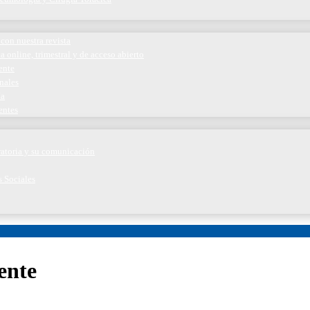
con nuestra revista
a online, trimestral y de acceso abierto
ente
nales
ía
entes
iratoria y su comunicación
s Sociales
ente