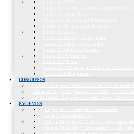
Grupo de EPOC
Grupo de Inf. Respiratorias y Tuberculosis
Grupo de Pediatría
Grupo de Fisioterapia Respiratoria
Grupo de Técnicas y Oncología
Grupo de Asma
Grupo de Sueño y Ventilación
Grupo de Patología Vascular
Grupo de Fibrosis Quística
Grupo de Enfermería
Grupo de Pleura
Grupo de Enfermedad Pulmonar Intersticia
Grupo de Tabaquismo
CONGRESOS
XXVIII Congreso NEUMOMADRID
–
Ver detalle
Últimos Congresos y Eventos
–
Catálogo de Salas Vir
Histórico de Congresos
–
Accede a comunicaciones de 
PACIENTES
Blog
–
Artículos e Insights de Neumomadrid
Guías
–
Colección de Guías
Madrid Respira
–
Llamada a la acción sobre la sal
Vídeos Pacientes
–
Colección de Vídeos dirigidos
Asociaciones de pacientes
–
Asociaciones de N