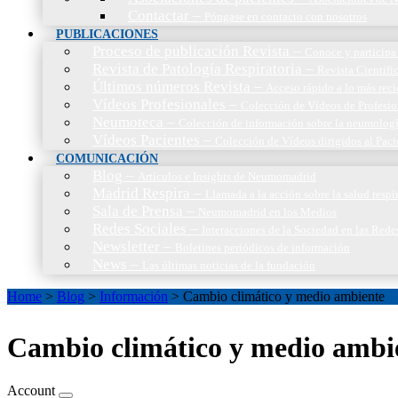
Contactar
–
Póngase en contacto con nosotros
PUBLICACIONES
Proceso de publicación Revista
–
Conoce y participa 
Revista de Patología Respiratoria
–
Revista Científic
Últimos números Revista
–
Acceso rápido a lo más reci
Vídeos Profesionales
–
Colección de Vídeos de Profesio
Neumoteca
–
Colección de información sobre la neumolog
Vídeos Pacientes
–
Colección de Vídeos dirigidos al Paci
COMUNICACIÓN
Blog
–
Artículos e Insights de Neumomadrid
Madrid Respira
–
Llamada a la acción sobre la salud resp
Sala de Prensa
–
Neumomadrid en los Medios
Redes Sociales
–
Interacciones de la Sociedad en las Rede
Newsletter
–
Boletines periódicos de información
News
–
Las últimas noticias de la fundación
Home
>
Blog
>
Información
>
Cambio climático y medio ambiente
Cambio climático y medio ambi
Account