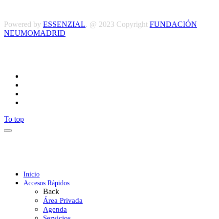
y Condiciones
Powered by
ESSENZIAL
. @ 2023 Copyright
FUNDACIÓN
NEUMOMADRID
Síguenos
To top
Inicio
Accesos Rápidos
Back
Área Privada
Agenda
Servicios