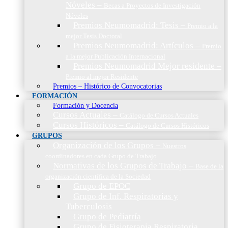
Nóveles
–
Becas a Proyectos de Investigación
Nóveles
Premios Neumomadrid: Tesis
–
Premio a la
mejor Tesis Doctoral
Premios Neumomadrid: Artículos
–
Premio
a la mejor Publicación Internacional
Premios Neumomadrid Mejor residente
–
Premio al mejor Residente
Premios – Histórico de Convocatorias
FORMACIÓN
Formación y Docencia
Cursos Actuales
–
Catálogo de Cursos Actuales
Cursos Históricos
–
Catálogo de Cursos Históricos
GRUPOS
Organización de los Grupos
–
Nuestros
coordinadores en cada Grupo de Trabajo
Normativas de los Grupos de Trabajo
–
Base de la
organización científica de la Sociedad
Grupo de EPOC
Grupo de Inf. Respiratorias y
Tuberculosis
Grupo de Pediatría
Grupo de Fisioterapia Respiratoria