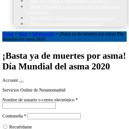
Sala de Prensa
–
Neumomadrid en los Medios
Redes Sociales
–
Interacciones de la Sociedad en las
Redes Sociales
Newsletter
–
Boletines periódicos de información
News
–
Las últimas noticias de la fundación
Home
>
Blog
>
Información
>
¡Basta ya de muertes por asma! Día
Mundial del asma 2020
¡Basta ya de muertes por asma!
Día Mundial del asma 2020
Account
Servicios Online de Neumomadrid
Nombre de usuario o correo electrónico
*
Contraseña
*
Recuérdame