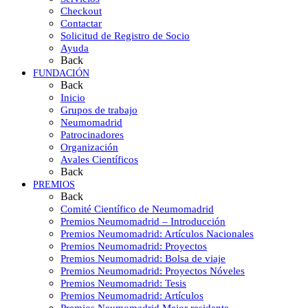
Checkout
Contactar
Solicitud de Registro de Socio
Ayuda
Back
FUNDACIÓN
Back
Inicio
Grupos de trabajo
Neumomadrid
Patrocinadores
Organización
Avales Científicos
Back
PREMIOS
Back
Comité Científico de Neumomadrid
Premios Neumomadrid – Introducción
Premios Neumomadrid: Artículos Nacionales
Premios Neumomadrid: Proyectos
Premios Neumomadrid: Bolsa de viaje
Premios Neumomadrid: Proyectos Nóveles
Premios Neumomadrid: Tesis
Premios Neumomadrid: Artículos