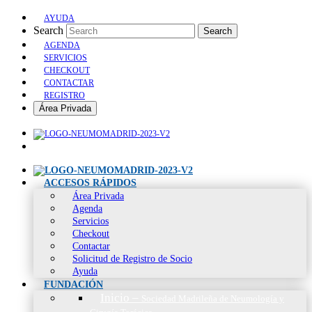
AYUDA
Search
Search
AGENDA
SERVICIOS
CHECKOUT
CONTACTAR
REGISTRO
Área Privada
ACCESOS RÁPIDOS
Área Privada
Agenda
Servicios
Checkout
Contactar
Solicitud de Registro de Socio
Ayuda
FUNDACIÓN
Inicio
–
Sociedad Madrileña de Neumología y