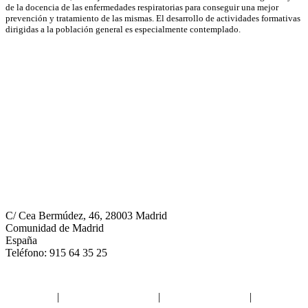
de la docencia de las enfermedades respiratorias para conseguir una mejor
prevención y tratamiento de las mismas. El desarrollo de actividades formativas
dirigidas a la población general es especialmente contemplado.
Neumomadrid
C/ Cea Bermúdez, 46, 28003 Madrid
Comunidad de Madrid
España
Teléfono: 915 64 35 25
Aviso legal
|
Política de privacidad
|
Política de Cookies
|
Términos