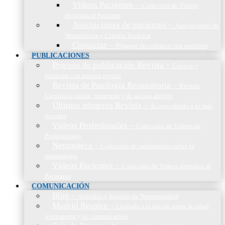
Vídeos Pacientes
–
Colección de Vídeos
dirigidos al Paciente
Asociaciones de pacientes
–
Asociaciones de
Neumología y Cirugía Torácica
Contactar
–
Póngase en contacto con nosotros
PUBLICACIONES
Proceso de publicación Revista
–
Conoce y
participa con nuestra revista
Revista de Patología Respiratoria
–
Revista
Científica online, trimestral y de acceso abierto
Últimos números Revista
–
Acceso rápido a lo más
reciente
Vídeos Profesionales
–
Colección de Vídeos de
Profesionales
Neumoteca
–
Colección de información sobre la
neumología
Vídeos Pacientes
–
Colección de Vídeos dirigidos al
Pacientes
COMUNICACIÓN
Blog
–
Artículos e Insights de Neumomadrid
Madrid Respira
–
Llamada a la acción sobre la salud
respiratoria y su comunicación