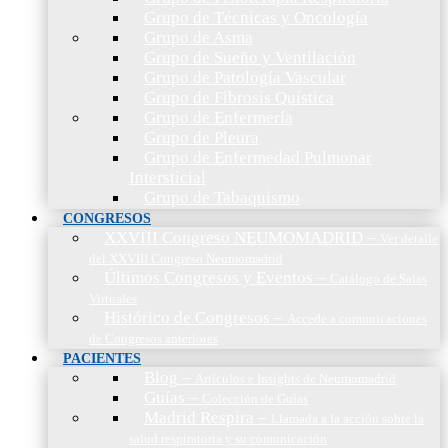
Grupo de Técnicas y Oncología
Grupo de Asma
Grupo de Sueño y Ventilación
Grupo de Patología Vascular
Grupo de Fibrosis Quística
Grupo de Enfermería
Grupo de Pleura
Grupo de Enfermedad Pulmonar
Intersticial
Grupo de Tabaquismo
CONGRESOS
XXVIII Congreso NEUMOMADRID
–
Ver detalle
del XXVIII Congreso Neumomadrid
Últimos Congresos y Eventos
–
Catálogo de Salas
Virtuales
Histórico de Congresos
–
Accede a comunicaciones
de Congresos anteriores
PACIENTES
Blog
–
Artículos e Insights de Neumomadrid
Guías
–
Colección de Guías
Madrid Respira
–
Llamada a la acción sobre la
salud respiratoria y su comunicación