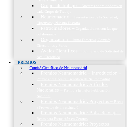
Cirugía Torácica
Grupos de trabajo
–
Nuestros coordinadores en
cada Grupo de Trabajo
Neumomadrid
–
Presentación de la Sociedad,
Objetivos y Nuestra Historia
Patrocinadores
–
Organizaciones con las que
colaboramos
Organización
–
Junta Directiva, Comités,
Direcciones y Foros
Avales Científicos
–
Formulario de Solicitud de
Aval Científico
PREMIOS
Comité Científico de Neumomadrid
Premios Neumomadrid – Introducción
–
Premios del Comité Científico de Neumomadrid
Premios Neumomadrid: Artículos
Nacionales
–
Premio a la mejor Publicación
Nacional
Premios Neumomadrid: Proyectos
–
Becas
a Proyectos de Investigación
Premios Neumomadrid: Bolsa de viaje
–
Becas para Formación en Centros
Premios Neumomadrid: Proyectos