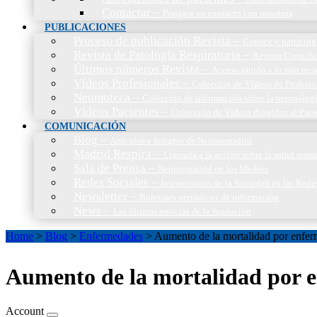
Contactar
–
Póngase en contacto con nosotros
PUBLICACIONES
Proceso de publicación Revista
–
Conoce y participa 
Revista de Patología Respiratoria
–
Revista Científic
Últimos números Revista
–
Acceso rápido a lo más reci
Vídeos Profesionales
–
Colección de Vídeos de Profesio
Neumoteca
–
Colección de información sobre la neumolog
Vídeos Pacientes
–
Colección de Vídeos dirigidos al Paci
COMUNICACIÓN
Blog
–
Artículos e Insights de Neumomadrid
Madrid Respira
–
Llamada a la acción sobre la salud resp
Sala de Prensa
–
Neumomadrid en los Medios
Redes Sociales
–
Interacciones de la Sociedad en las Rede
Newsletter
–
Boletines periódicos de información
News
–
Las últimas noticias de la fundación
Home
>
Blog
>
Enfermedades
>
Aumento de la mortalidad por enferm
Aumento de la mortalidad por e
Account