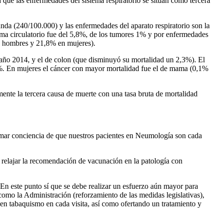
 que las enfermedades del sistema respiratorio se sitúan como tercera
unda (240/100.000) y las enfermedades del aparato respiratorio son la
tema circulatorio fue del 5,8%, de los tumores 1% y por enfermedades
n hombres y 21,8% en mujeres).
año 2014, y el de colon (que disminuyó su mortalidad un 2,3%). El
3%. En mujeres el cáncer con mayor mortalidad fue el de mama (0,1%
mente la tercera causa de muerte con una tasa bruta de mortalidad
omar conciencia de que nuestros pacientes en Neumología son cada
relajar la recomendación de vacunación en la patología con
 En este punto sí que se debe realizar un esfuerzo aún mayor para
 como la Administración (reforzamiento de las medidas legislativas),
ón en tabaquismo en cada visita, así como ofertando un tratamiento y