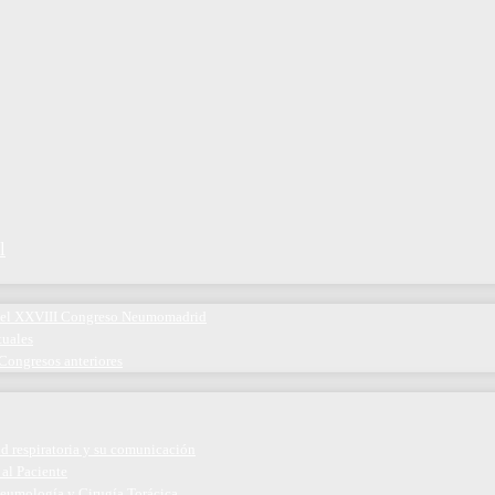
l
 del XXVIII Congreso Neumomadrid
tuales
Congresos anteriores
ud respiratoria y su comunicación
 al Paciente
eumología y Cirugía Torácica