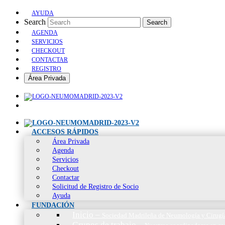
AYUDA
Search
Search
AGENDA
SERVICIOS
CHECKOUT
CONTACTAR
REGISTRO
Área Privada
ACCESOS RÁPIDOS
Área Privada
Agenda
Servicios
Checkout
Contactar
Solicitud de Registro de Socio
Ayuda
FUNDACIÓN
Inicio
–
Sociedad Madrileña de Neumología y Cirugí
Grupos de trabajo
–