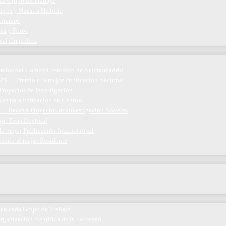
ada Grupo de Trabajo
ivos y Nuestra Historia
boramos
nes y Foros
val Científico
emios del Comité Científico de Neumomadrid
es
–
Premio a la mejor Publicación Nacional
Proyectos de Investigación
cas para Formación en Centros
–
Becas a Proyectos de Investigación Nóveles
jor Tesis Doctoral
la mejor Publicación Internacional
remio al mejor Residente
 en cada Grupo de Trabajo
organización científica de la Sociedad