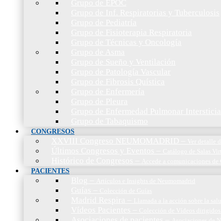
Grupo de EPOC
Grupo de Inf. Respiratorias y Tuberculosis
Grupo de Pediatría
Grupo de Fisioterapia Respiratoria
Grupo de Técnicas y Oncología
Grupo de Asma
Grupo de Sueño y Ventilación
Grupo de Patología Vascular
Grupo de Fibrosis Quística
Grupo de Enfermería
Grupo de Pleura
Grupo de Enfermedad Pulmonar Intersticia
Grupo de Tabaquismo
CONGRESOS
XXVIII Congreso NEUMOMADRID
–
Ver detalle
Últimos Congresos y Eventos
–
Catálogo de Salas Vir
Histórico de Congresos
–
Accede a comunicaciones de 
PACIENTES
Blog
–
Artículos e Insights de Neumomadrid
Guías
–
Colección de Guías
Madrid Respira
–
Llamada a la acción sobre la sal
Vídeos Pacientes
–
Colección de Vídeos dirigidos
Asociaciones de pacientes
–
Asociaciones de N