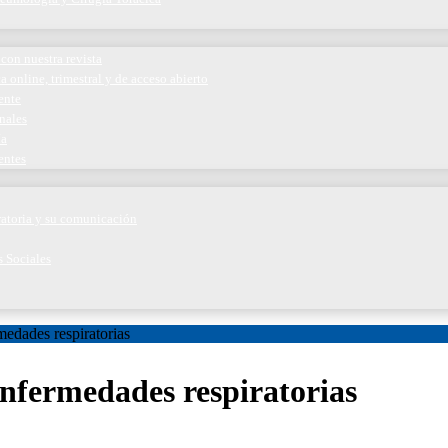
con nuestra revista
a online, trimestral y de acceso abierto
ente
nales
ía
entes
iratoria y su comunicación
s Sociales
edades respiratorias
nfermedades respiratorias