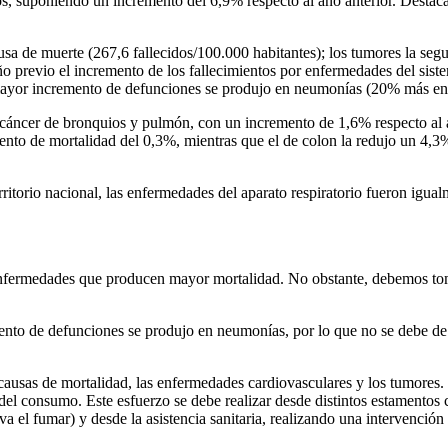
os, suponiendo un incremento del 6,9% respecto al año anterior. Destaca
usa de muerte (267,6 fallecidos/100.000 habitantes); los tumores la seg
ño previo el incremento de los fallecimientos por enfermedades del sis
 mayor incremento de defunciones se produjo en neumonías (20% más e
l cáncer de bronquios y pulmón, con un incremento de 1,6% respecto al 
nto de mortalidad del 0,3%, mientras que el de colon la redujo un 4,
itorio nacional, las enfermedades del aparato respiratorio fueron igual
s enfermedades que producen mayor mortalidad. No obstante, debemos t
to de defunciones se produjo en neumonías, por lo que no se debe de 
 causas de mortalidad, las enfermedades cardiovasculares y los tumores.
 del consumo. Este esfuerzo se debe realizar desde distintos estamentos
leva el fumar) y desde la asistencia sanitaria, realizando una intervenci