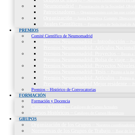
Nuestros coordinadores en c
Neumomadrid
–
Presentación de la Sociedad, Objet
Patrocinadores
–
Organizaciones con las que cola
Organización
–
Junta Directiva, Comités, Direccio
Avales Científicos
–
Formulario de Solicitud de A
PREMIOS
Comité Científico de Neumomadrid
Premios Neumomadrid – Introducción
–
Pr
Premios Neumomadrid: Artículos Nacional
Premios Neumomadrid: Proyectos
–
Becas a 
Premios Neumomadrid: Bolsa de viaje
–
Be
Premios Neumomadrid: Proyectos Nóveles
Premios Neumomadrid: Tesis
–
Premio a la me
Premios Neumomadrid: Artículos
–
Premio a 
Premios Neumomadrid Mejor residente
–
P
Premios – Histórico de Convocatorias
FORMACIÓN
Formación y Docencia
Cursos Actuales
–
Catálogo de Cursos Actuales
Cursos Históricos
–
Catálogo de Cursos Históricos
GRUPOS
Organización de los Grupos
–
Nuestros coordinadores
Normativas de los Grupos de Trabajo
–
Base de la 