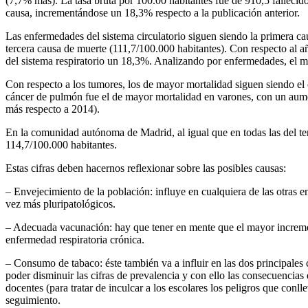
(7,7% más). La tasa bruta por 100.00 habitantes fue de 910,5 fallecid
causa, incrementándose un 18,3% respecto a la publicación anterior.
Las enfermedades del sistema circulatorio siguen siendo la primera ca
tercera causa de muerte (111,7/100.000 habitantes). Con respecto al a
del sistema respiratorio un 18,3%. Analizando por enfermedades, el
Con respecto a los tumores, los de mayor mortalidad siguen siendo e
cáncer de pulmón fue el de mayor mortalidad en varones, con un aume
más respecto a 2014).
En la comunidad autónoma de Madrid, al igual que en todas las del terr
114,7/100.000 habitantes.
Estas cifras deben hacernos reflexionar sobre las posibles causas:
– Envejecimiento de la población: influye en cualquiera de las otra
vez más pluripatológicos.
– Adecuada vacunación: hay que tener en mente que el mayor incremen
enfermedad respiratoria crónica.
– Consumo de tabaco: éste también va a influir en las dos principales
poder disminuir las cifras de prevalencia y con ello las consecuencias
docentes (para tratar de inculcar a los escolares los peligros que conl
seguimiento.